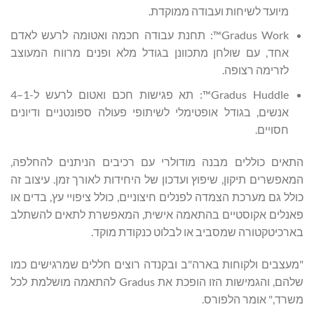
מיועד לשיחות ועבודה ממוקדת.
Gradus Work™: תחנת עבודה חכמה ואטומה לרעש לאדם
אחד, עם שולחן מתכוונן בגודל מלא ופנים מרווח המעוצב
לזרימה רצופה.
Gradus Huddle™: תא פגישות חכם ואטום לרעש ל-1–4
אנשים, בגודל אופטימלי לשיתופי פעולה ספונטניים ודיונים
חסויים.
התאים כוללים מבנה מודולרי עם רכיבים הניתנים להחלפה,
המאפשרים תיקון, שיפוץ ועדכון של היחידות לאורך זמן. עיצוב זה
כולל גם מערכת הצמדה לפנלים חיצוניים, כולל ציפויי עץ, בדים או
פאנלים אקוסטיים בהתאמה אישית, המאפשרת לתאים להשתלב
בארכיטקטורה שמסביב או לבלוט כנקודת מוקד.
"מעצבים ולקוחות בארה"ב ובקנדה רוצים חללים שמרגישים כמו
שלהם, והגמישות הזו הופכת את Gradus להתאמה מושלמת לכל
משרד," אומר הלפורס.