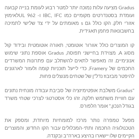
Gradus מציעה עלות נמוכה יותר למטר רבוע לעומת בנייה קבועה
ועומדת בסטנדרטים מקומיים כמו IBC, IFC ו- UL 962לאימוץ
אזורי חלק. הקו כולל גם s מאומתים על ידי צד שלישי לתמיכה
בחשבונאות פחמן תאגידית.
קו המוצרים כולל אוורור אוטומטי, תאורה אוטומטית ובידוד קול
מסוג A. מצוידת בחיישני תפוסה, Gradus אוספת נתוני שימוש
אנונימיים. זה מאפשר לתאים להשתלב עם פתרונות המשרדים
החכמים של Framery, כדי לייעל תוכניות קומה ולעזור לארגונים
להיפטר מבזבוז נדל"ן של שטחים מנוצלים פחות.
"Gradus משלבת אופטימיזציה של סביבת עבודה מונחית נתונים
עם חוויית משתמש חלקה. זהו כלי אסטרטגי לצרכי שטחי משרד
בגודל הנכון," אומר הלפורס.
מפעל טמפרה נותר מרכז למומחיות מיוחדת, ומספק את
הטכנולוגיה החכמה ותתי-המכלולים עבור הקו החדש, והמוצרים
הקיימים שלו יישארו בהיצע בארה"ב ובקנדה.