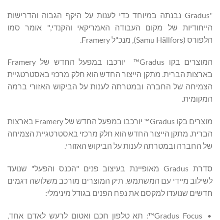
"Gradus נבנתה במיוחד כדי לענות על היקף הגבוה והדרישות
הייחודיות של מקום העבודה האמריקאי והקנדי," אומר סמו
הלפורס (Samu Hällfors), מנכ"ל Framery.
המוצרים בקו Gradus™ יורכבו במפעל החדש של Framery
בארצות הברית. מתקן הייצור החדש הוא חלק מרכזי באסטרטגיית
הצמיחה של החברה ובמטרתה לענות על הביקוש האזורי ברמה
המקומית.
מוצרים בקו Gradus™ יורכבו במפעל החדש של Framery בארצות
הברית. מתקן הייצור החדש הוא חלק מרכזי באסטרטגיית הצמיחה
של החברה ובמטרתה לענות על הביקוש האזורי.
סדרת Gradus מאופיינת בעיצוב פנים "הכנס והפעל" שנועד
לשילוב מיידי עם המשתמש. תיק המוצרים מורכב משלושה דגמים
חדשים שנועדו למקסם את נפח הפנים בגודל מינימלי:
Gradus Focus™: תא טלפון חכם ואטום לרעש לאדם אחד,