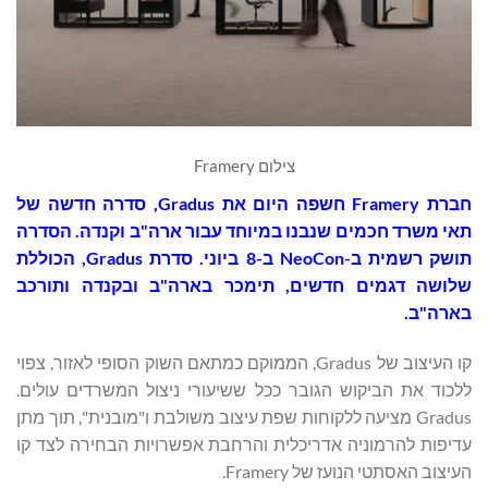
צילום Framery
חברת Framery חשפה היום את Gradus, סדרה חדשה של
תאי משרד חכמים שנבנו במיוחד עבור ארה"ב וקנדה. הסדרה
תושק רשמית ב-NeoCon ב-8 ביוני. סדרת Gradus, הכוללת
שלושה דגמים חדשים, תימכר בארה"ב ובקנדה ותורכב
בארה"ב.
קו העיצוב של Gradus, הממוקם כמתאם השוק הסופי לאזור, צפוי
ללכוד את הביקוש הגובר ככל ששיעורי ניצול המשרדים עולים.
Gradus מציעה ללקוחות שפת עיצוב משולבת ו"מובנית", תוך מתן
עדיפות להרמוניה אדריכלית והרחבת אפשרויות הבחירה לצד קו
העיצוב האסתטי הנועז של Framery.