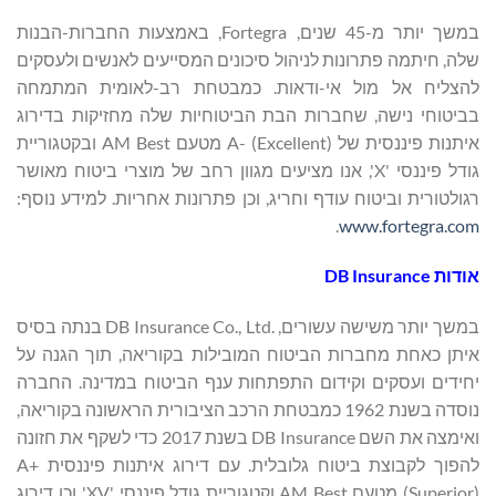
במשך יותר מ-45 שנים, Fortegra, באמצעות החברות-הבנות
שלה, חיתמה פתרונות לניהול סיכונים המסייעים לאנשים ולעסקים
להצליח אל מול אי-ודאות. כמבטחת רב-לאומית המתמחה
בביטוחי נישה, שחברות הבת הביטוחיות שלה מחזיקות בדירוג
איתנות פיננסית של A- (Excellent) מטעם AM Best ובקטגוריית
גודל פיננסי 'X', אנו מציעים מגוון רחב של מוצרי ביטוח מאושר
רגולטורית וביטוח עודף וחריג, וכן פתרונות אחריות. למידע נוסף:
.
www.fortegra.com
אודות
DB Insurance
במשך יותר משישה עשורים, DB Insurance Co., Ltd.‎ בנתה בסיס
איתן כאחת מחברות הביטוח המובילות בקוריאה, תוך הגנה על
יחידים ועסקים וקידום התפתחות ענף הביטוח במדינה. החברה
נוסדה בשנת 1962 כמבטחת הרכב הציבורית הראשונה בקוריאה,
ואימצה את השם DB Insurance בשנת 2017 כדי לשקף את חזונה
להפוך לקבוצת ביטוח גלובלית. עם דירוג איתנות פיננסית A+
(Superior) מטעם AM Best וקטגוריית גודל פיננסי 'XV', וכן דירוג