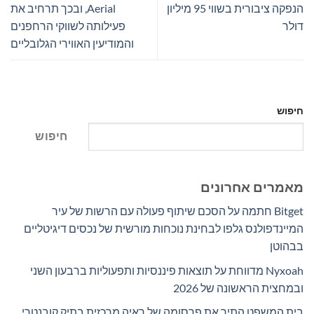
הנפקה ציבורית בשווי 95 מיליון
Aerial, ובכך תרחיב את
דולר
פעילותה לשווקי הרחפנים
והמודיעין האווירי הגלובליים
חיפוש
חיפוש
מאמרים אחרונים
Bitget חתמה על הסכם שיתוף פעולה עם הרשות של עיר
המיינדפולנס גלפו לבחינת נוכחות מורשית של נכסים דיגיטליים
בבהוטן
Nyxoah מדווחת על תוצאות פיננסיות ותפעוליות ברבעון השני
ובמחצית הראשונה של 2026
בית המשפט התיר את פרסומה של ראיה מרכזית בתיק קובנטרי,