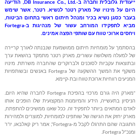
ייעודית גלובלית וחברה ב-DB Insurance Co., Ltd.‎, הודיעה
היום על מינויו של מארק רטנר לנשיא. רטנר, אשר שימש
בעבר כסגן נשיא בכיר ומנהל חיתום ראשי בתחום הביטוח,
מביא לתפקידו המורחב עשור של מנהיגות ב-Fortegra
ויחסים ארוכי טווח עם שותפי הפצה אמינים.
בהסתמך על מומחיות חיתום ממושמעת שנבנתה לאורך קריירה
של למעלה משלושה עשורים, מארק רטנר מתמקד בהשאת ערך
ובתוצאות עקביות לסוכנים ולברוקרים שהחברה משרתת. מינויו
משקף את המשך ההשקעה של Fortegra באנשים ובשותפויות
המניעים רווחיות ארוכת טווח ובת-קיימא.
"מארק היה גורם מרכזי בהפיכת Fortegra לחברה שהיא היום.
הניסיון בתעשייה, הידע והמיומנות המקצועית שלו הופכים אותו
לאדם המתאים ביותר לתפקיד זה. ככל שאנו ממשיכים להתפתח,
מארק יחזק את הגישה של שותפינו למומחיות, למוצרים ולמהירות
התגובה שהם התרגלו לקבל מ-Fortegra", אמר ריק קאלבאו, יו"ר
ומנכ"ל Fortegra.