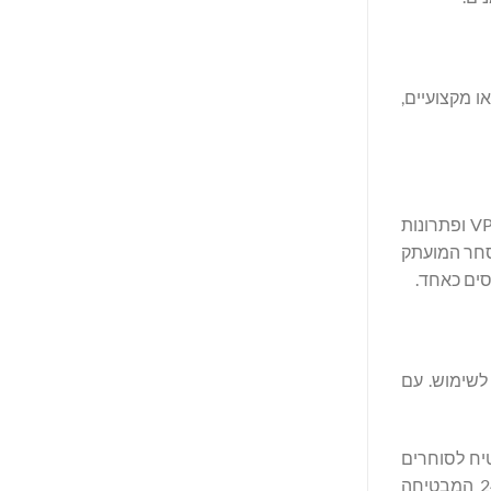
 או מקצועיים,
פלטפורמות וכלי המסחר של EBC זכו להכרה ברמה גבוהה בזכות הביצועים והתכונות החדשניות שלהם. עם MetaTrader 4 ו-5, אירוח VPS ופתרונות
 המסחר המועתק
ת וקלות לשימוש. עם
ת מ-20 אלפיות-השנייה, כדי להבטיח לסוחרים
יכולים לנצל הזדמנויות שוק בדיוק ובמינימום טעויות. שירות לקוחות יוצא דופן נותר אבן יסוד בפתרונות של EBC, עם תמיכה של 24/7 המבטיחה