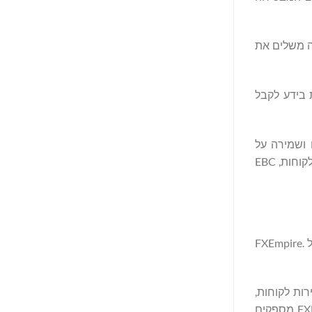
ספק תובנות ברמה מוסדית. זה משלים את
חות בידע לקבל
 ושמירה על
מחויבותה להגנת לקוחות עם פיקוח רגולטורי של FCA, CIMA ו-ASIC. עם כיסוי ביטוחי של Lloyds of London, המספק חיזוק לאבטחת הלקוחות, EBC
ההכרה ב-EBC היא עדות ליכולתה לעמוד בסטנדרטים הגבוהים ביותר בתעשייה, כפי שאומת בידי מתודולוגיית הסקירה המפורסמת של FXEmpire.
, שירות לקוחות,
מחקר וחינוך. הקטגוריות מקבלות ניקוד בסולם של 1 עד 5, כאשר 5 מציין הצטיינות. תהליך קפדני זה מבטיח שהדירוגים של FXEmpire מספקים