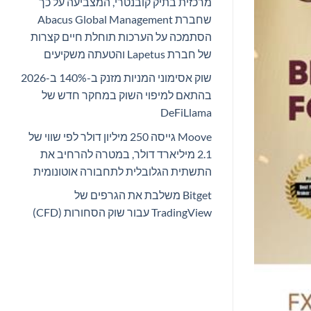
מרכזית בתיק קובנטרי, המצביעה על כך
שחברת Abacus Global Management
הסתמכה על הערכות תוחלת חיים קצרות
של חברת Lapetus והטעתה משקיעים
שוק אסימוני המניות מזנק ב-140% ב-2026
בהתאם למיפוי השוק במחקר חדש של
DeFiLlama
Moove גייסה 250 מיליון דולר לפי שווי של
2.1 מיליארד דולר, במטרה להרחיב את
התשתית הגלובלית לתחבורה אוטונומית
Bitget משלבת את הגרפים של
TradingView עבור שוק הסחורות (CFD)