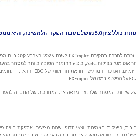
EBC Financial Group זכתה לדירוגים גבוהים בתחומי מפתח, כולל ציון 5.0 מושלם עבור הפקדה ולמ
EBC Financial Group (EBC), חברת ברוקראז' גלובלית מובילה, זכתה להכרה בסקירת re
הטוב ביותר למקצוענים בפיקוח FCA, הברוקר הטוב ביותר למסחר אוטומטי בפיקוח ASIC, ביצוע ההזמנה הטוב
חברתי, והברוקר המציע את הביצוע המהיר הטוב ביותר לסוחרי יומיים. הערכה זו 
 על מספר היבטים של שירותי המסחר שלה, וזה מראה את המחויבות של החברה לה
לו שבחים רבים על המהירות, היעילות והאמינות יוצאי הדופן שהם מציעים. אספקת חווי