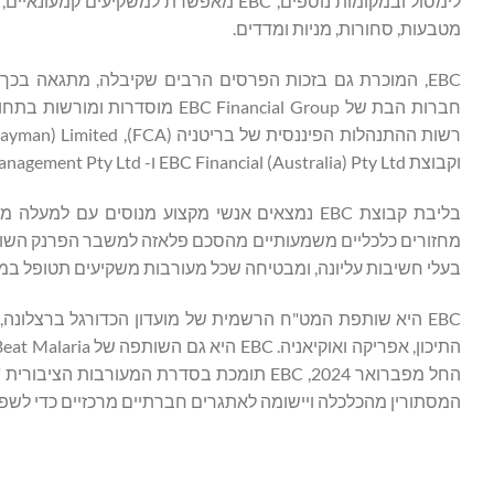
לימסול ובמקומות נוספים, EBC מאפשרת למש
מטבעות, סחורות, מניות ומדדים.
EBC, המוכרת גם בזכות הפרסים הרבים שקיבלה, מתגאה בכך
וקבוצת EBC Financial (Australia) Pty Ltd ו- EBC Asset Management Pty Ltd מוסדרים על ידי הוועדה לניירות ערך והשקעות באוסטרליה (ASIC).
בעלי חשיבות עליונה, ומבטיחה שכל מעורבות משקיעים תטופל במל
החל מפברואר 2024, EBC תומכת בסדרת המעו
המסתורין מהכלכלה ויישומה לאתגרים חברתיים מרכזיים כדי לשפר