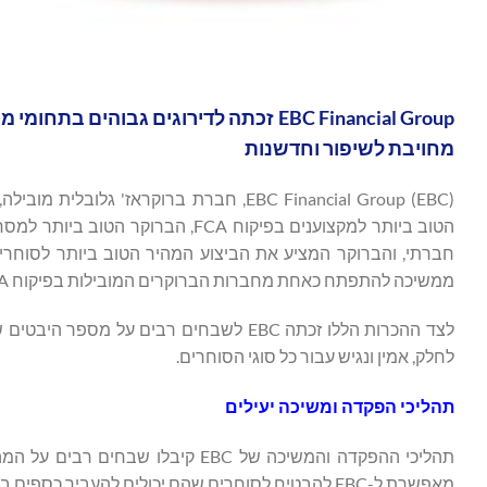
מחויבת לשיפור וחדשנות
ממשיכה להתפתח כאחת מחברות הברוקרים המובילות בפיקוח FCA על הפלטפורמה של FXEmpire.
לצד ההכרות הללו זכתה EBC לשבחים רבים
לחלק, אמין ונגיש עבור כל סוגי הסוחרים.
תהליכי הפקדה ומשיכה יעילים
תהליכי ההפקדה והמשיכה של EBC קיב
מאפשרת ל-EBC להבטיח לסוחרים שהם יכולים להעביר כספים ביעילות ובביטחון, וזה משקף את מסירותה לאספקת שירותי מסחר מהימנים.