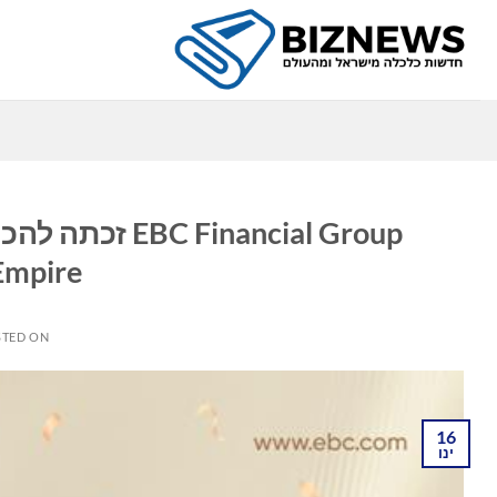
Ski
t
conten
כ
nancial Group
FXEmpire לשנ
STED ON
16
ינו