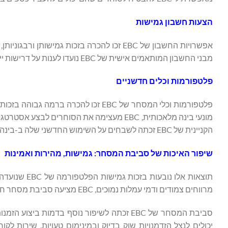
הצעות חשבון גמישות
אפשרויות החשבון של EBC זכו להכרה בזכות גמ
מבני החשבון המותאמים אישית של EBC נועדו לענות על דרישות ייחודיות ולשפר את חוויות המסחר.
פלטפורמות וכלים חדשניים
מונעי בינה מלאכותית, EBC מעצימה את הסוחר
הקניינית של EBC זכתה לשבחים על השימוש החדשני שלה ב-בינה מלאכותית, והיא מאפשרת מסחר חברתי חלק לסוחרים מתחילים ומנוסים כאחד.
שיפור האיכות של סביבת המסחר: גמישות, מהירות ואמינות
תוצאות אלו נ
מרווחים צמודים ודמי עמלות נמוכים, EBC מציעה סביבת מסחר חסכונית עבור אלה המעוניינים לייעל את אסטרטגיות ההשקעה שלהם.