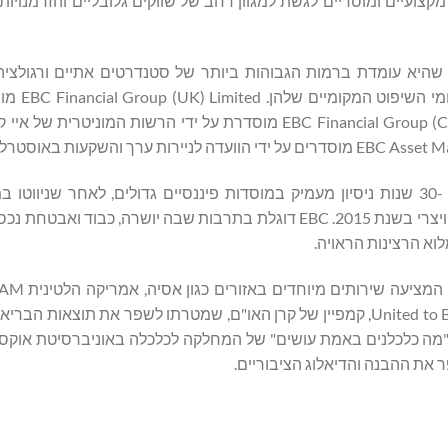
קיעים קמעונאיים, מקצועיים ומוסדיים לגשת למגוון רחב של שווקים גלובליים והזדמנו
 שהיא עומדת ברמות הגבוהות ביותר של סטנדרטים אתיים ורגולציה 
חברות הבת של nancial Group
בליבת קבוצת EBC נמצאים אנשי מקצוע מנוסים עם למעלה מ -30 שנות ניסיון מעמיק במוסדות פיננסיים גדולים, לאחר 
מחזורים כלכליים משמעותיים מהסכם פלאזה למשבר הפרנק השוויצרי בשנת 2015. EBC דוגלת בתרבות שבה יושרה, 
וא הרצינות הראויה.
התיכון, אפריקה ואוקיאניה. EBC היא גם השותפה של United to Beat Malaria, קמפיין של קרן האו"ם, שמטרתו לשפר את ת
רבות הציבורית "מה כלכלנים באמת עושים" של המחלקה לכלכלה באוניברסיטת או
 את ההבנה והדיאלוג הציבוריים.