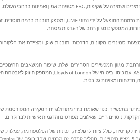
EBC מטפחת אמון ואמינות ברחבי העולם.
EBC גם מעצימה סוחרים עם כלים מתקדמים, כגון כלי ניתוח זרימת הזמנות המופעל על ידי נתוני CME, ומ
סחורות, המספקים מגוון רחב של העדפות מסחר.
נוך לסוחרים באמצעות סמינרים מקוונים, הדרכות ותובנות שוק, ומציידת את הלקו
 הרחבת מגוון המכשירים הסחירים שלה, שיפור המשאבים החינוכיים
דשנות ומצוינות גלובלית.
תר מ-250 משתנים בתשע קטגוריות קריטיות, כולל ציות לרגולציה, תכונות של הפלטפורמה, עמלות