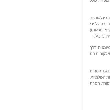
יות מסחר, כולל
בינלאומית.
EBC Fi מוסדרות ומורשות בתחומי השיפוט המקומיים שלהן. EBC Financial Group (UK) Limited מוסדרת על ידי
רשות ההתנהלות הפיננסית של בריטניה (FCA), EBC Financial Group (Cayman) Limited מוסדרת על ידי הרשות המוניטרית של איי קיימן (CIMA)
שניווטו במיומנות דרך
כבוד ואבטחת נכסי לקוחות הם
EBC היא שותפת המט"ח הרשמית של מועדון הכדורגל ברצלונה, המציעה שירותים מיוחדים באזורים כגון אסיה, אמריקה הלטינית LATAM, המזרח
וצאות הבריאות העולמיות.
קספורד, הסרת