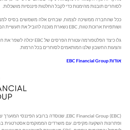
לסוחרים תובנות מהימנות כדי לקבל החלטות פיננסיות מושכלות.
ככל שהחברה ממשיכה לצמוח, שבחים אלה משמשים בסיס למצוינו
ושותפויות ארוכות טווח, EBC נשארת מוכנה להוביל את תעשיית המט"ח, לעצב עתיד שבו כל חוויית מסחר מגובה ביושרה, חדשנות והזדמנויות.
גלו כיצד הפלטפורמה עטורת הפרסים של EBC יכולה לשפר את חוויית המסחר שלכם. בקרו בכתובת
והצעות החשבון שלנו המותאמים לסוחרים בכל הרמות.
אודות EBC Financial Group
EBC Financial Group (EBC), שנוסדה ברובע 
ופתרונות השקעה מקיפים. עם משרדים הממוקמים אסטרטגית במרכזים פינ