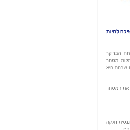
שיכה, והיא ממשיכה להיות
FXEmpi לשנת 2025 בארבע קטגוריות מפתח: הברוקר
ה ביותר למסחר בהעתקות ומסחר
מדגישה הן את החוזקות של EBC והן את התחומים שבהם היא
פוך את המסחר
ה פיננסית חלקה