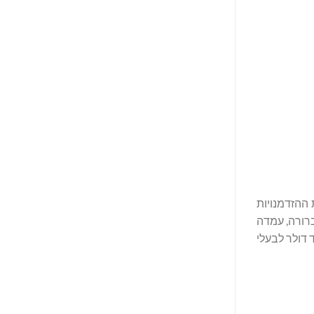
ומרחיבים את ההזדמנויות
יות הצרכן הופכים את Coventry למובילת השוק הברורה, עמדה
הרחיב את אפשרויות הבחירה של הצרכנים. עד כה, העברנו יותר מ-6 מיליארד דולר לבעלי