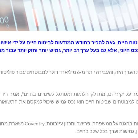
ק המשני לביטוח חיים, גאה להכיר בחודש המודעות לביטוח חיים על ידי א
 חיוני, אלא גם בעל ערך רב יותר, גמיש יותר וחזק יותר עבור מ
במשך למעלה משני עשורים, Coventry הובילה את הדרך לפתיחת הערך הזה, והעבירה יותר מ-6 מיליארד דולר 
וק משני תוסס, הראינו למבוטחים שביטוח חיים הוא נכס גמיש שיכול למקסם את התשו
חודש המודעות לביטוח חיים מדגיש את התפקיד הקריטי של הביטוח בהגנה
 גמישות וערך בכל שלב בחיים.