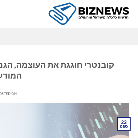
Ski
t
conten
כ
קובנטרי חוגגת את העוצמה, הגמ
המודעו
OSTED ON
22
ספט