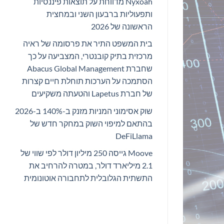
Nyxoah מדווחת על תוצאות פיננסיות
ותפעוליות ברבעון השני ובמחצית
הראשונה של 2026
בית המשפט התיר את פרסומה של ראיה
מרכזית בתיק קובנטרי, המצביעה על כך
שחברת Abacus Global Management
הסתמכה על הערכות תוחלת חיים קצרות
של חברת Lapetus והטעתה משקיעים
שוק אסימוני המניות מזנק ב-140% ב-2026
בהתאם למיפוי השוק במחקר חדש של
DeFiLlama
Moove גייסה 250 מיליון דולר לפי שווי של
2.1 מיליארד דולר, במטרה להרחיב את
התשתית הגלובלית לתחבורה אוטונומית