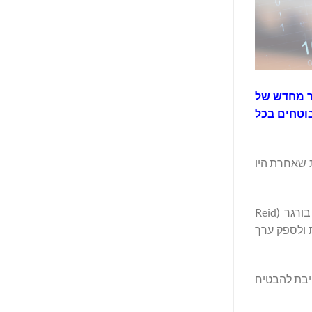
ישור מחדש של
בוטחים בכל
למבוטחים עבור פוליסות שאחרת היו
"ביטוח חיים הוא אחד הנכסים היקרים ביותר שיש לאנשים, שומר על יקיריהם, מתדלק חלומות ומסתגל לשינויים בחיים", אמר ריד בורגר (Reid
אות ולספק ערך
 על המשפחה, פרישה ותכנון עיזבונות. Coventry נשארת מחויבת להבטיח