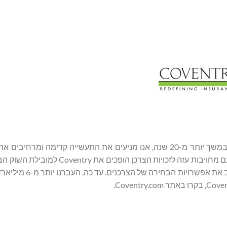
היא המובילה והיוצרת של השוק המשני לביטוח חיים. במשך יותר מ-20 שנה, אנו מניעים את התעשייה קדימה 
לבעלי פוליסות ביטוח חיים. הניסיון העמוק של Coventry בשילוב עם מחויבות עזה לזכו
בה אנו משתמשים כדי להעלות את הסטנדרטים בתעשייה ול