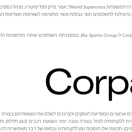
ון, הטכנולוגיה והיעילות לתשלומים חוצי גבולות אשר מתאימה לשאיפות האליפות 
השותפות הייחודית הזו תהווה חלק ממעורבות רחבה יותר בין Corpay ל-Bia Sports Group, במסגרתה השותפים י
NY) היא חברת S&P500 גלובלית לתשלומים ארגוניים המסייעת לעסקים ולצרכנים לשלם את הוצאותיהם 
ת פתרונות התשלום המודרניים של Corpay מאפשרת ללקוחותיה לנהל בצורה טובה יותר הוצאות רכבים (כגון תדל
קים). תכונות אלו חוסכות זמן ללקוחותינו ובסופו של דבר מאפשרות לה