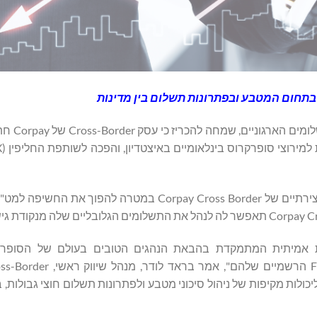
 בתחום המטבע ובפתרונות תשלום בין מדינות
Corpay, Inc., ‏(SE: CPAY
הודות לשותפות זו, World Supercross תוכל להיעזר בפתרונות היצירתיים של Corpay Cross Border במטר
FIM World S הוא סדרה גלובלית אמיתית המתמקדת בהבאת הנהגים הטובים בעולם של הס
ולאיצטדיונים ברחבי העולם, ואנו מתכבדים לשמש כשותפי ה-FX 
ובטוח ש-World Supercross תהנה מגישה ליכולות מקיפות של ניהול סיכוני מטבע ולפתרונות תשלום חוצי גבול