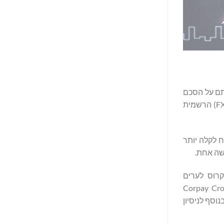
NY) חברה גלובלית מובילה בתחום התשלומים הארגוניים, שמחה להכריז כי עסק Cross-Border של Corpay חתם על הסכם
עם FIM World Supercross Chapmionship, האליפות המובחרת למירוצי סופרקרוס בינלאומיים באיצטדיון, והפכה לשותפת החליפין (FX) הרשמית
ה להפוך את החשיפה למט"ח לקלה יותר
ופרקרוס לערים
הרשמיים שלהם", אמר בראד לודר, מנהל שיווק ראשי, Corpay Cross-Border
ות, בנוסף לניסיון