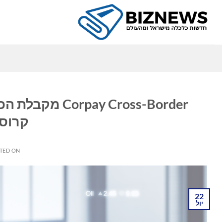
Ski
t
conten
כ
קרוס ה
TED ON
22
יול