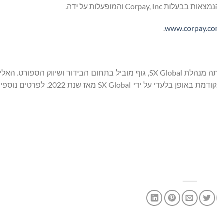
.
www.corpay.c
FIM World Supercross Championship היא תחרות גלובלית אותה מנהלת SX Global, גוף מוביל בתחום הבידור ושיו
Fédération Internationale de Motocyclisme ‏(FIM), מנוהלת ומקודמת באופן בל