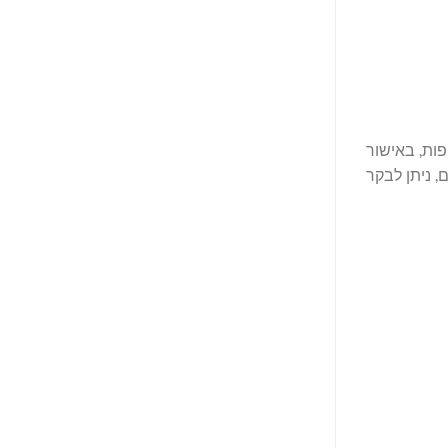
וק הספורט. האליפות, באישור
עדי על ידי SX Global מאז שנת 2022. לפרטים נוספים, ניתן לבקר