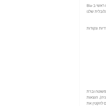
"אנו עובדים עם Corpay מזה שנים רבות, ואני שמח לצרף את החברה למשפחת World Supercross", אמר מייק פפדימיטריו, מנהל כספים ראשי ב-Bia
הגלובלית שלנו
אתרו הזדמנויות הדדיות ונקודות
בצורה פשוטה וברת
וק וחניה), הוצאות
ם להקטין את