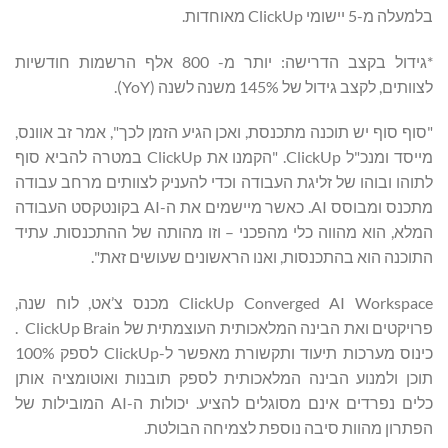
בלמעלה מ-5 יישומי ClickUp מאוחדות.
*גידול בקצב הדרישה: יותר מ- 800 אלף הרשמות חודשיות
לצוותים, לקצב גידול של 145% משנה לשנה (YoY).
"סוף סוף יש תוכנה מתכנסת, ואכן הגיע הזמן לכך", אמר זב אוונס,
מייסד ומנכ"ל ClickUp. "הקמנו את ClickUp במטרה להביא סוף
לתוהו ובוהו של זליגת העבודה וכדי להעניק לצוותים מרחב עבודה
מתכנס ומבוסס AI. כאשר מיישמים את ה-AI בקונטקסט העבודה
המלא, הוא מהווה כלי מהפכני – וזו מהותה של ההתכנסות. עתיד
התוכנה הוא בהתכנסות, ואנו הראשונים שעושים זאת".
ClickUp Converged AI Workspace מכנס צ’אט, לוח שנה,
פרויקטים ואת הבינה המלאכותית העוצמתית של ClickUp Brain .
כינוס מערכות תיעוד ותקשורת מאפשר ל-ClickUp לספק 100%
תוכן ולמנוע הבינה המלאכותית לספק תובנות ואוטומציה אותן
כלים נפרדים אינם מסוגלים להציע. יכולות ה-AI המובילות של
הפתרון מהוות סיבה נוספת לצמיחה הבולטת.