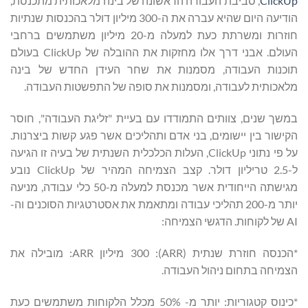
ClickUp
, סביבת העבודה הראשונה של בינה מלאכותית מתכנסת,
הודיעה היום שהיא עברה את ה-300 מיליון דולר בהכנסות שנתיות
חוזרות ומשרתת כעת למעלה מ-20 מיליון משתמשים ברחבי
העולם. אבני דרך אלו מחזקות את ההובלה של ClickUp בעולם
תוכנות העבודה, מסמנות את שחר העידן החדש של בינה
מלאכותית לעבודה, ומסמנות את סופה של התפשטות העבודה.
במשך שנים, צוותים התמודדו עם בעיית "זליגת העבודה", חוסר
הקישור בין יישומים, בני אדם ותהליכים אשר פגע קשות ביצרנות.
על פי נתוני ClickUp, העלות הכלכלית השנתית של בעיה זו הגיעה
ל-2.5 טריליון דולר. קצב הצמיחה המהיר של ClickUp נובע
מגישתה הייחודית אשר מכנסת למעלה מ-50 כלי עבודה, מניעה
יותר מ-200 תהליכי עבודה ומתאמת את אסטרטגיות הסוכנים וה-
AI של לקוחות. הדגשי הצמיחה:
*הכנסה חוזרת שנתית (ARR): 300 מיליון ARR: מובילה את
הצמיחה בתחום ניהול העבודה.
*כינוס קטגוריות: יותר מ- 50% מכלל הלקוחות משתמשים כעת