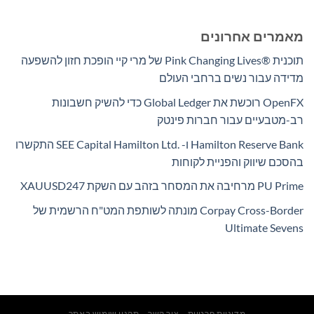
מאמרים אחרונים
תוכנית Pink Changing Lives®‎ של מרי קיי הופכת חזון להשפעה
מדידה עבור נשים ברחבי העולם
OpenFX רוכשת את Global Ledger כדי להשיק חשבונות
רב-מטבעיים עבור חברות פינטק
Hamilton Reserve Bank ו- SEE Capital Hamilton Ltd.‎ התקשרו
בהסכם שיווק והפניית לקוחות
PU Prime מרחיבה את המסחר בזהב עם השקת XAUUSD247
Corpay Cross-Border מונתה לשותפת המט"ח הרשמית של
Ultimate Sevens
מדיניות פרטיות
צור קשר
תקנון שימוש באתר