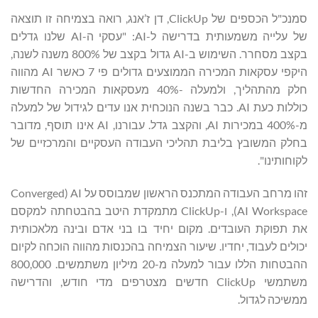
סמנכ"ל הכספים של ClickUp, דן ז’אנג, רואה בצמיחה זו תוצאה
של עלייה משמעותית בדרישה ל-AI: "עסקי ה-AI שלנו גדלים
בקצב מסחרר. השימוש ב-AI גדול בקצב של 800% משנה לשנה,
היקפי עסקאות המכירה הממוצעים גדולים פי 7 כאשר AI מהווה
חלק מהתהליך, ולמעלה -40% מעסקאות המכירה החדשות
כוללות כעת AI. כבר בשנה הנוכחית אנו עדים לגידול של למעלה
מ-400% במכירות AI, והקצב גדל. עבורנו, AI אינו תוסף, מדובר
בחלק המשובץ בליבת תהליכי העבודה העסקיים והמרכזיים של
לקוחותינו".
זהו מרחב העבודה המתכנס הראשון שמבוסס על AI ‏(Converged
AI Workspace), ו-ClickUp מתמקדת היטב בהבטחתה למקסם
את תפוקת העובדים. מקום יחיד בו בני אדם ובינה מלאכותית
יכולים לעבוד, יחדיו. שיעור הצמיחה בהכנסות מהווה הוכחה לקיום
ההבטחות הללו עבור למעלה מ-20 מיליון משתמשים. 800,000
משתמשי ClickUp חדשים מצטרפים מדי חודש, והדרישה
ממשיכה לגדול.