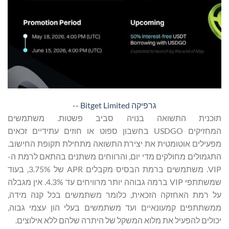
גרפיקה Bitget Limited --
תוכנית התשואה בנויה סביב פשטות. משתמשים
המחזיקים USDGO בחשבון ספוט או חוזים עתידיים זכאים
מפעילים אוטומטית את יצירת התשואה מתחילת תקופת החישוב.
התגמולים מחולקים מדי יום, והרווחים משתנים בהתאם לרמת ה-
VIP. משתמשים ברמת הבסיס מקבלים APR של 3.75%, בעוד
שמשתתפי VIP ברמה גבוהה יותר מרוויחים עד 4.3%. אין מגבלה
על רמת האחזקה הזכאית, כלומר משתמשים בכל קנה מידה,
ממשתתפים קמעונאיים ועד משתמשים בעלי הון עצמי גבוה,
יכולים להפעיל את מלוא המשקל של היתרה שלהם ללא אילוצים.