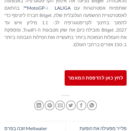
מלאכותית. Bitget מניעה את אימוץ הקריפטוגרפיה באמצעות
שותפויות אסטרטגיות עם
LALIGA
ו-
MotoGP™
. בהתאם
לאסטרטגיית ההשפעה הגלובלית שלה, Bitget חברה ליוניסף כדי
לתמוך בחינוך לקריפטוגרפיה לכ- 1.1 מיליון איש עד
2027. Bitget מובילה כיום את שוק מטבעות ה-TradFi, ומספקת
את העמלות הנמוכות ביותר בתעשייה ואת הנזילות הגבוהה ביותר
ב-150 אזורים ברחבי העולם.
לחץ כאן להדפסת המאמר
פלייר מפעילה את הופעת
Meltwater זוכה בפרס