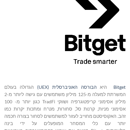
Bitget
היא
הבורסה האוניברסלית (
UEX
)
הגדולה בעולם
המשרתת למעלה מ-125 מיליון משתמשים עם גישה ליותר מ-2
מיליון אסימוני קריפטוגרפיה ושווקי TradFi כגון יותר מ- 100
אסימוני מניות, קרנות סל, סחורות, מט"ח ומתכות יקרות כמו
זהב. האקוסיסטם מחוייב לעזור למשתמשים לסחור בצורה חכמה
יותר עם כלי המסחר המופעלים על ידי בינה