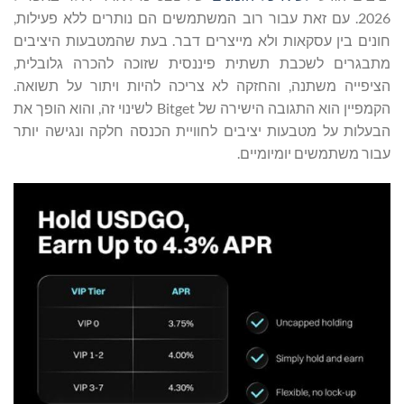
2026. עם זאת עבור רוב המשתמשים הם נותרים ללא פעילות,
חונים בין עסקאות ולא מייצרים דבר. בעת שהמטבעות היציבים
מתבגרים לשכבת תשתית פיננסית שזוכה להכרה גלובלית,
הציפייה משתנה, והחזקה לא צריכה להיות ויתור על תשואה.
הקמפיין הוא התגובה הישירה של Bitget לשינוי זה, והוא הופך את
הבעלות על מטבעות יציבים לחוויית הכנסה חלקה ונגישה יותר
עבור משתמשים יומיומיים.