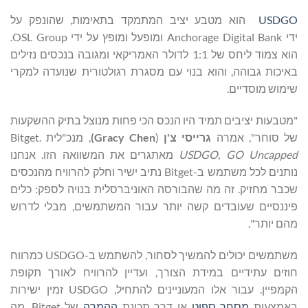
USDGO
הוא מטבע יציב המתמקד בתאימות, שהונפק על
ידי Anchorage Digital Bank ומופעל ומופץ על ידי OSL Group.
הוא צמוד ליחס של 1:1 לדולר האמריקאי ומגובה בנכסים נזילים
באיכות גבוהה, והוא בנוי עם מסגרת רגולטורית שנועדה למקרי
שימוש מוסדיים.
"מטבעות יציבים תמיד היו הנכס הכי פחות מנוצל בתיק ההשקעות
של סוחר", אמרה
גרייסי צ'ן
(
Gracy Chen
)
, מנכ"לית Bitget.
USDGO, GO Uncapped
מאתגרים את המשוואה הזו. אנחנו
נותנים לכל משתמש ב-Bitget נתיב ישיר וחלק להרוויח מהנכסים
שכבר מחזיק. זה מה שהבורסה האוניברסלית בנויה לספק: כלים
פיננסיים שעובדים קשה יותר עבור המשתמשים, מבלי לדרוש
מהם יותר".
משתמשים יכולים להמשיך לסחור, להשתמש ב-USDGO כמרווח
חוזים עתידיים במידת הצורך, ועדיין להרוויח לאורך תקופת
הקמפיין. עבור אלו המעוניינים להתחיל, USDGO זמין ישירות
באמצעות
מסחר ספוט
או דרך תכונת
ההמרה
של Bitget, מה