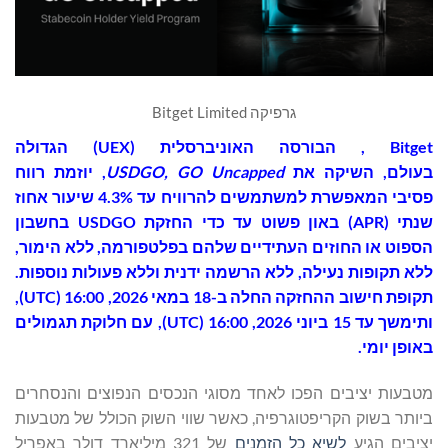
גרפיקה Bitget Limited
t
Bitge
, הבורסה האוניברסלית (UEX) הגדולה
בעולם, השיקה את
USDGO, GO Uncapped
, יוזמת רווח
פסיבי המאפשרת למשתמשים להרוויח עד 4.3% שיעור אחוז
שנתי (APR) באון פשוט עד כדי החזקת USDGO בחשבון
הספוט או החוזים העתידיים שלהם בפלטפורמה, ללא הימור,
ללא תקופות נעילה, ללא הרשמה ידנית וללא פעולות נוספות.
תקופת חישוב ההחזקה החלה ב-18 במאי 2026, 16:00 (UTC),
ותימשך עד 15 ביוני 2026, 16:00 (UTC), עם חלוקת תגמולים
באופן יומי.
מטבעות יציבים הפכו לאחד מסוגי הנכסים הנפוצים והנסחרים
ביותר בשוק הקריפטוגרפיה, כאשר שווי השוק הכולל של מטבעות
יציבים הגיע
לשיא כל הזמנים
של 321 מיליארד דולר באפריל