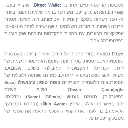
מטבעות קריפטוגרפיים אחרים.
Bitget Wallet
, שנקרא בעבר
BitKeep, הוא ארנק קריפטו משורשר ברמה עולמית התומך ביותר
מ- 130 רשתות בלוקצ'יין ומיליוני אסימונים. היא מציעה מסחר
מרובה רשתות, הימורים, תשלומים וגישה ישירה ליותר מ-20,000
אפליקציות מבוזרות, עם המרות מתקדמות ותובנות שוק מובנות
בפלטפורמה אחת.
Bitget נמצאת בחוד החנית של קידום אימוץ קריפטו באמצעות
שותפויות אסטרטגיות, כולל היותה שותפת הקריפטו הרשמית של
ליגת הכדורגל המקצוענית המובילה בעולם,
LALIGA
,
בשווקי EASTERN, SEA ו- LATAM, כמו גם שותפה גלובלית של
הספורטאים הלאומיים הטורקיים
בוסה טוסון
צ'בושולו
(
Buse
lu
ğ
o
ş
Tosun Çavu
)
(אלוף העולם
בהיאבקות),
סאמט
גומוש
(
ş
Samet Gümü
)
(מדליסט
זהב באיגרוף) ואילקין איידין (
lkin Aydın
İ
) (נבחרת הכדורעף
הלאומית), כדי לעורר את הקהילה העולמית לאמץ את העתיד של
מטבע קריפטוגרפי.