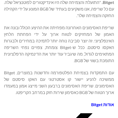
Bitget.
"התועלת והצמיחה שלה היו אינדיקטורים לפוטנציאל שלה.
עם כל שריפה, אנו משקיעים בעתיד של BGB המונע על ידי הקהילה
החזקה והצמיחה שלו".
שריפת האסימונים האחרונה מפחיתה את ההיצע הכולל ובונה את
האמון של המחזיקים לטווח ארוך על ידי הפחתת הלחץ
האינפלציוני. זה יוצר סביבה נוחה יותר לתמיכה במחירים ולבגרות
האקסו סיסטם. ככל ש-Bitget צומחת, צפויים נפחי השריפה
המתאימים לגדול, מה שיגביר עוד יותר את הדינמיקה הדפלציונית
התומכת בשווי של BGB.
עם התמקדות בצמיחת הפלטפורמה וחדשנות במוצרים, Bitget
ממשיכה להניע יישור קו אסטרטגי עם האקו סיסטם של
האסימונים. שריפת האסימונים ברבעון השני מייצג אמון במעמדו
ארוך הטווח של BGB כאסימון שירות חזק במרחב הקריפטו.
אודות
Bitget