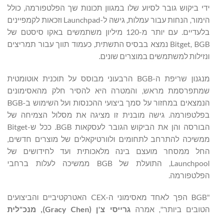
ידי ביקוש גובר לסיוע שלו במגוון תכונות שך הפלטפורמה, כולל
הימור, הנחות עבור עמלות, גישה ל-Launchpad וזכאות לקמפיינים
בלעדיים. עם יותר מ-120 מיליון משתמשים באקו סיסטם של
Bitget, BGB נמצא בבסיס התשתית, כעמוד תווך עבור תמריצים
ונזילות למשתמשים במוצרים שונים.
מנגנון שריפת ה-BGB הרבעוני מבוסס על תוכנית אוטומטית
שמתפרסמת מראש, והמטרה היא להסיר חלק מהאסימונים
הנמצאים במחזור על סמך ביצועי ההכנסות ועל השימוש ב-BGB
בפלטפורמה. גישה מובנית זו מציגה את מסלול הצמיחה של
הבורסה והן את הביקוש הגובר לעסקאות BGB. ככל ש-Bitget
ממשיכה להתרחב לתחומים ולוורטיקאלים של מוצרים חדשים,
החל ממסחר מועצם בינה מלאכותית ועד לחידושים של
Launchpool, התועלת של BGB ממשיכה לעלות ברחבי
הפלטפורמה.
"BGB הפך לאחד מאסימוני ה-CEX האטרקטיביים והביצועים
הטובים ביותר", אמרה
גרייסי צ'ן
(
Gracy Chen
)
, מנכ"לית