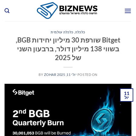
Ski
t
conten
כלכלה
,
כלכלה עולמית
Bitget שורפת 30 מיליון יחידות BGB,
בשווי 138 מיליון דולר, ברבעון השני
של 2025
POSTED ON
יולי 11, 2025
ZOHAR
BY
11
יול