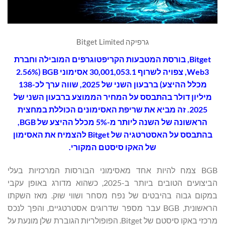
גרפיקה Bitget Limited
Bitget
, בורסת המטבעות הקריפטוגרפים המובילה וחברת
Web3, צפויה לשרוף 30,001,053.1 אסימוני BGB (2.56%
מכלל ההיצע) ברבעון השני של 2025, שווה ערך לכ-138
מיליון דולר בהתבסס על המחיר הממוצע ברבעון השני של
2025. זה מביא את שריפת האסימונים הכוללת במחצית
הראשונה של השנה ליותר מ-5% מכלל ההיצע של BGB,
בהתבסס על האסטרטגיה של Bitget להצמיח את האסימון
של האקו סיסטם המקורי.
BGB צמח להיות אחד מאסימוני הבורסות המרכזיות בעלי
הביצועים הטובים ביותר ב-2025, כשהוא מדורג באופן עקבי
במקום גבוה בהיבטים של נפח מסחר ושווי שוק. מאז השקתו
הראשונית, BGB עבר מספר שדרוגים אסטרטגיים, והפך לנכס
מרכזי באקו סיסטם של Bitget. הפופולריות הגוברת שלן מונעת על