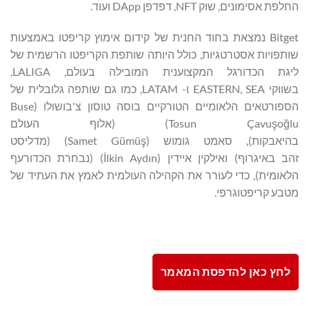
החלפת אסימונים, שוק NFT, דפדפן DApp ועוד.
Bitget נמצאת בחוד החנית של קידום אימוץ קריפטו באמצעות
שותפויות אסטרטגיות, כולל היותה שותפת הקריפטו הרשמית של
ליגת הכדורגל המקצוענית המובילה בעולם, LALIGA,
בשווקי EASTERN, SEA ו- LATAM, כמו גם שותפה גלובלית של
הספורטאים הלאומיים הטורקיים בוסה טוסון צ'בושולו (Buse
Tosun Çavuşoğlu) (אלוף העולם
בהיאבקות), סאמט גומוש (Samet Gümüş) (מדליסט
זהב באיגרוף) ואילקין איידין (İlkin Aydın) (נבחרת הכדורעף
הלאומית), כדי לעורר את הקהילה העולמית לאמץ את העתיד של
מטבע קריפטוגרפי.
לחץ כאן להדפסת המאמר