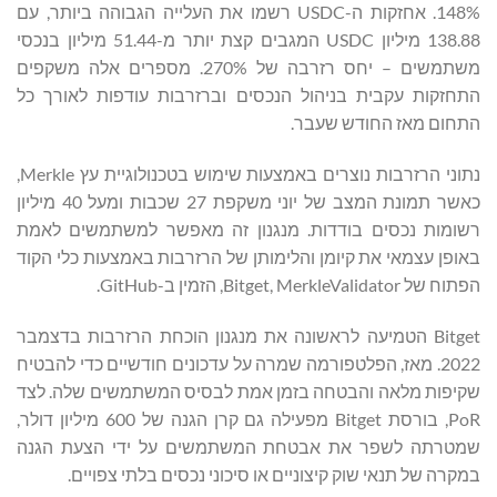
148%. אחזקות ה-USDC רשמו את העלייה הגבוהה ביותר, עם
138.88 מיליון USDC המגבים קצת יותר מ-51.44 מיליון בנכסי
משתמשים – יחס רזרבה של 270%. מספרים אלה משקפים
התחזקות עקבית בניהול הנכסים וברזרבות עודפות לאורך כל
התחום מאז החודש שעבר.
נתוני הרזרבות נוצרים באמצעות שימוש בטכנולוגיית עץ Merkle,
כאשר תמונת המצב של יוני משקפת 27 שכבות ומעל 40 מיליון
רשומות נכסים בודדות. מנגנון זה מאפשר למשתמשים לאמת
באופן עצמאי את קיומן והלימותן של הרזרבות באמצעות כלי הקוד
הפתוח של Bitget, MerkleValidator, הזמין ב-GitHub.
Bitget הטמיעה לראשונה את מנגנון הוכחת הרזרבות בדצמבר
2022. מאז, הפלטפורמה שמרה על עדכונים חודשיים כדי להבטיח
שקיפות מלאה והבטחה בזמן אמת לבסיס המשתמשים שלה. לצד
PoR, בורסת Bitget מפעילה גם קרן הגנה של 600 מיליון דולר,
שמטרתה לשפר את אבטחת המשתמשים על ידי הצעת הגנה
במקרה של תנאי שוק קיצוניים או סיכוני נכסים בלתי צפויים.