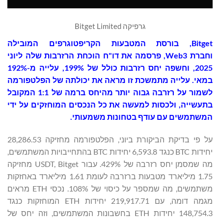
גרפיקה Bitget Limited
Bitget
, בורסת המטבעות הקריפטוגרפים המובילה
וחברת Web3, פרסמה את דו"ח הוכחת הרזרבות שלה ליוני
2025, וחשפה יחס רזרבות כולל של 199%, עלייה מ-192%
במאי. עלייה מתמשכת זו מראה את יכולתה של הפלטפורמה
לשמור על רזרבה גבוה יותר מהיחס ברמה של 1:1 המקובל
בתעשייה, ולכסות למעשה את כל הנכסים המוחזקים על ידי
המשתמשים עם עודף בטחונות משמעותי.
על פי בדיקת הביקורת ביוני, הפלטפורמה מחזיקה 28,286.53
יחידות BTC כנגד 6,593.8 יחידות BTC בהתחייבויות המשתמשים,
מה שמסמן יחס רזרבה של 429%. עבור USDT, Bitget מחזיקה
1.75 מיליארד מטבעות ברזרבה לעומת 1.61 מיליארד באחזקות
משתמשים, מה שמספר על כיסוי של 108%. נכסי ETH מראים
מגמה דומה, עם 219,917.71 יחידות ETH המוחזקות כנגד
148,754.3 יחידות ETH בחשבונות המשתמשים, וזה יחס של