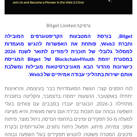
גרפיקה Bitget Limited
Bitget
, בורסת המטבעות הקריפטוגרפים המובילה
וחברת Web3, פותחת את האפשרות להגיש מועמדות
למסלול גלובלי של תוכנית לימודים לתואר לשנת 2026
במסגרת יוזמת Blockchain4Youth של Bitget המגייסת
כישרונות מהדור הבא מאוניברסיטאות מובילות ומשלבת
אותם ישירות בתהליכי עבודה אמיתיים של Web3.
לוח הזמנים קצר: הגשת המועמדויות כבר בעיצומה, והראיונות
יתחילו באוקטובר. ההצעות יימסרו בדצמבר, והקליטה בתוכנית
מתחילה ב-2026. הבוגרים יעבדו בסבבים עם צוותים בעלי
השפעה גבוהה עם חונכות בכירה ועם גישה מעשית, והיא מציעה
למעלה מ-50 תפקידים זמינים בתחומי הנדסה, ניהול מוצר, פיתוח
עסקי, צמיחה, מיתוג, תפעול, ניתוח נתונים, אלגוריתמים ובקרת
סיכונים. המטרה פשוטה: להנגיש תפקידים בעלי השפעה גבוהה