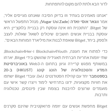
לדור הבא ולתת להם מקום להתפתחות.
"אנחנו מאמינים בעתיד וזו בדיוק הסיבה שאנחנו מגייסים אליו",
אמר
ווגאר אוסי זאדה
(
Vugar Usi Zade
)
, מנהל התפעול הראשי
של Bitget. "התוכנית הזו אינה עוסקת רק בבניית בלוקצ'יין; היא
עוסקת בבניית אנשים חושבים שיכולים לשאול שאלות, לעצב
ולספק. ביחד, Bitget שואפת לבנות את מיליארד המוחות הבאים".
כדי לפתוח את העונה, Blockchain4Youth ו-Blockchain4Her,
שתי יוזמות אחריות חברתית תאגידית שהושקו בידי Bitget, יארחו
במשותף מפגש קריירה וגיוון בתחום ה-Web3
באוניברסיטת
המדע והטכנולוגיה של הונג קונג (
HKUST
) ב-20
בספטמבר
יחד עם קהילת הסטודנטים 0xU. עובדי Bitget ישתפו
את חוויות מקצועיות, ידונו בתרחישי לימוד וייצרו קשר אישי עם
מועמדים שרוצים להיבנות בצומת שבין פיננסים, טכנולוגיה
ותרבות.
Bitget מחפשת אנשים עם יוזמה פרואקטיבית שהינם סקרנים