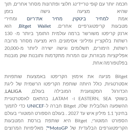
חכמה יותר עם קופי טריידינג חלוצי ופתרונות מסחר אחרים, תוך
שהיא מציעה גישה בזמן
אמת
למחיר ביטקוין
,
מחיר את'ריום
ומחירי
מטבעות קריפטוגרפיים אחרים.
Bitget Wallet
, הוא
ארנק קריפטו משורשר ברמה עולמית התומך ביותר מ- 130
רשתות בלוקצ'יין ומיליוני אסימונים. היא מציעה מסחר מרובה
רשתות, הימורים, תשלומים וגישה ישירה ליותר מ-20,000
אפליקציות מבוזרות, עם המרות מתקדמות ותובנות שוק מובנות
בפלטפורמה אחת.
Bitget מניעה את אימוץ הקריפטו באמצעות שותפויות
אסטרטגיות, כולל היותה שותפת הקריפטו הרשמית של ליגת
הכדורגל המקצוענית המובילה בעולם,
LALIGA
,
בשווקי EASTERN, SEA ו- LATAM. בהתאם לאסטרטגיית
ההשפעה הגלובלית שלה, Bitget חברה ל-
UNICEF
כדי לתמוך
בחינוך 1.1 מיליון איש עד 2027 . בעולם הספורט המוטורי בעולם
הספורט המוטורי, Bitget היא שותפת בורסת המטבעות
הקריפטוגרפים הבלעדית של
MotoGP™
, מאליפויות המרוצים