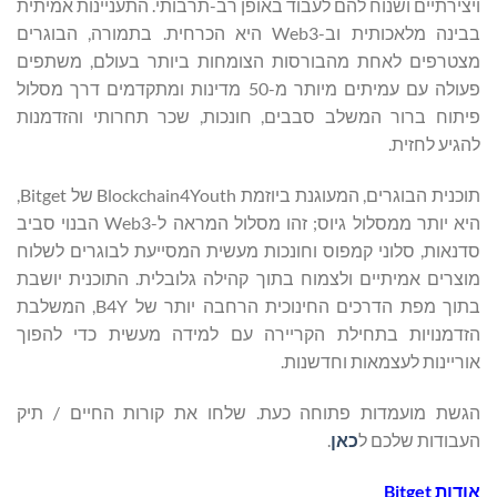
ויצירתיים ושנוח להם לעבוד באופן רב-תרבותי. התעניינות אמיתית
בבינה מלאכותית וב-Web3 היא הכרחית. בתמורה, הבוגרים
מצטרפים לאחת מהבורסות הצומחות ביותר בעולם, משתפים
פעולה עם עמיתים מיותר מ-50 מדינות ומתקדמים דרך מסלול
פיתוח ברור המשלב סבבים, חונכות, שכר תחרותי והזדמנות
להגיע לחזית.
תוכנית הבוגרים, המעוגנת ביוזמת Blockchain4Youth של Bitget,
היא יותר ממסלול גיוס; זהו מסלול המראה ל-Web3 הבנוי סביב
סדנאות, סלוני קמפוס וחונכות מעשית המסייעת לבוגרים לשלוח
מוצרים אמיתיים ולצמוח בתוך קהילה גלובלית. התוכנית יושבת
בתוך מפת הדרכים החינוכית הרחבה יותר של B4Y, המשלבת
הזדמנויות בתחילת הקריירה עם למידה מעשית כדי להפוך
אוריינות לעצמאות וחדשנות.
הגשת מועמדות פתוחה כעת. שלחו את קורות החיים / תיק
העבודות שלכם ל
כאן
.
אודות
Bitget