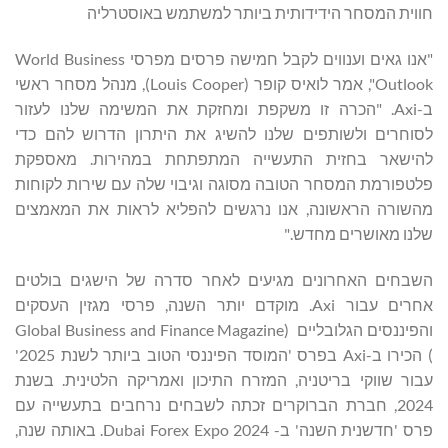
חווית המסחר הידידותית ביותר למשתמש באוסטרליה
"אנו גאים וענווים לקבל חמישה פרסים מפרסי World Business
Outlook", אמר לואיס קופר (Louis Cooper), מנהל מסחר ראשי
ב-Axi. "הכרה זו משקפת ומחזקת את המשימה שלנו לעזור
לסוחרים ולשותפים שלנו להשיג את היתרון הדרוש להם כדי
להישאר בחזית התעשייה המתפתחת במהירות. מאספקת
פלטפורמת המסחר הטובה מסוגה וגיבוי שלה עם שירות לקוחות
מהשורה הראשונה, אנו נרגשים להפליא לראות את המאמצים
שלנו מאושרים מחדש."
השבחים האחרונים מגיעים לאחר סדרה של הישגים בולטים
אחרים עבור Axi. מוקדם יותר השנה, פרסי מגזין העסקים
והפיננסים הגלובליים (Global Business and Finance Magazine
) הכירו ב-Axi בפרס 'המוסד הפיננסי הטוב ביותר לשנת 2025'
עבור שווקי בריטניה, המזרח התיכון ואמריקה הלטינית. בשנת
2024, חברת הברוקרים זכתה לשבחים נרחבים בתעשייה עם
פרס 'חדשנית השנה' ב- Dubai Forex Expo 2024. באותה שנה,