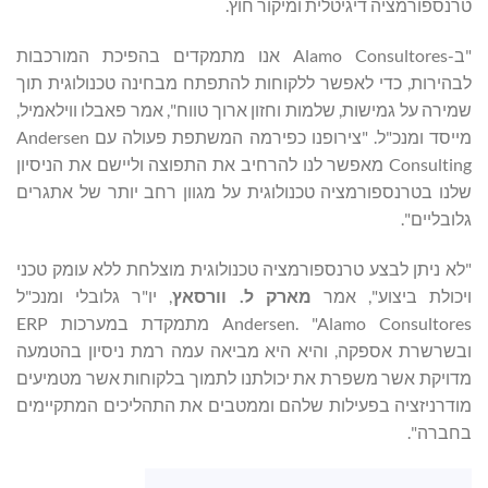
טרנספורמציה דיגיטלית ומיקור חוץ.
"ב-Alamo Consultores אנו מתמקדים בהפיכת המורכבות
לבהירות, כדי לאפשר ללקוחות להתפתח מבחינה טכנולוגית תוך
שמירה על גמישות, שלמות וחזון ארוך טווח", אמר פאבלו ווילאמיל,
מייסד ומנכ"ל. "צירופנו כפירמה המשתפת פעולה עם Andersen
Consulting מאפשר לנו להרחיב את התפוצה וליישם את הניסיון
שלנו בטרנספורמציה טכנולוגית על מגוון רחב יותר של אתגרים
גלובליים".
"לא ניתן לבצע טרנספורמציה טכנולוגית מוצלחת ללא עומק טכני
ויכולת ביצוע", אמר
מארק ל.
וורסאץ
, יו"ר גלובלי ומנכ"ל
Andersen. "Alamo Consultores מתמקדת במערכות ERP
ובשרשרת אספקה, והיא היא מביאה עמה רמת ניסיון בהטמעה
מדויקת אשר משפרת את יכולתנו לתמוך בלקוחות אשר מטמיעים
מודרניזציה בפעילות שלהם וממטבים את התהליכים המתקיימים
בחברה".