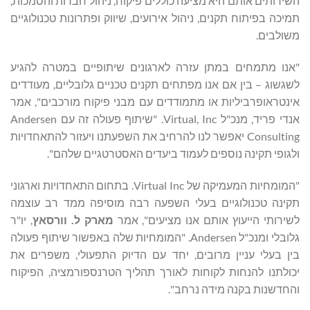
השירותים אותם היא מציעה כוללים פיקוח, ניהול חברות והסמכות,
תמיכה בפיתוח תקנים, ניהול אירועים, שיווק ופתרונות טכנולוגיים
משולבים.
"אנו מתמחים במתן עזרה לארגונים שיתופיים במטרה להגיע
לשגשוג – בין אם אנו מפתחים תקנים טכניים גלובליים, מעודדים
אינטראופרביליות או מתמודדים עם מבני פיקוח מורכבים", אמר
אנדי פריד, מנכ"ל Virtual, Inc. "שיתוף פעולה זה עם Andersen
Consulting יאפשר לנו להרחיב את השפעתנו ויעזור להתאחדויות
ולגופי תקינה נוספים לעמוד ביעדים האסטרטגיים שלהם".
"המומחיות המעמיקה של Virtual Inc. בתחום התאחדויות וארגוני
תקינה טכנולוגיים בעלי השפעה רבה מוסיפה ממד רב עוצמה
לשירותי הייעוץ אותם אנו מציעים", אמר
מארק ל.
וורסאץ
, יו"ר
גלובלי ומנכ"ל Andersen. "המומחיות שלה באפשור שיתוף פעולה
בין בעלי עניין מרובים, יחד עם הדיוק התפעולי, משפרים את
יכולתנו להנחות לקוחות לאורך תהליך הטרנספורמציה, הפיקוח
והחדשנות בקנה מידה נרחב".