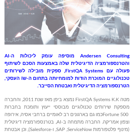
‏Andersen Consulting מוסיפה עומק ליכולות ה-AI
והטרנספורמציה הדיגיטלית שלה באמצעות הסכם לשיתוף
פעולה עם FirstQA Systems, ספקית מובילה לשירותים
טכנולוגיים המוכרת הודות למומחיותה בתחום ה-שI העסקי,
הטרנספורמציה הדיגיטלית ואבטחת הסייבר.
מטה FirstQA Systems K.K נמצא ביפן מאז שנת 2011, והחברה
מספקת שירותים טכנולוגיים מבוססי ייעוץ ותומכת בחברות
Fortune 500כמו גם בארגונים רב לאומיים ברחבי אסיה, אירופה
וצפון אמריקה. החברה מתמחה ב-AI, בטרנספורמציה דיגיטלית
(מינוף פלטפורמות ServiceNow, ‏SAP, ו-Salesforce), וכן אבטחת