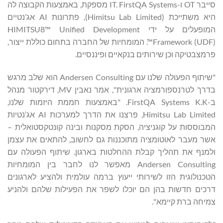
סייבר OT ו-IT. FirstQA Systems מספקת, באמצעות הקבוצה לה
היא משתייכת (Himitsu Lab Limited), פתרונות AI אג’נטיים
המופעלים על ידי HIMITSU8™ Unified Development
Framework (UDF)™. המומחיות של החברה בתחום כוללת ייצור,
פרמצבטיקה וכן שירותים בנקאיים ופיננסיים.
"שיתוף הפעולה שלנו עם Andersen Consulting הוא שלב מרגש
בדרך לטרנספורמציה ארגונית", אמר נאבין MV, דירקטור מנהל
ב-FirstQA Systems K.K. "באמצעות חממת היזמות שלנו,
Himitsu Lab Limited, פרצנו את הדרך למערכות AI אג’נטיות
המבוססות על קוגניציה, הסקת מסקנות ובינה קונטקסטואלית –
אשר מעבר לאוטומציה מתוכננות גם לחשוב, להתאים את עצמן
ולמנף את תהליך קבלת ההחלטות בארגון. שיתוף הפעולה עם
Andersen Consulting מאפשר לנו לחבר בין המומחיות
הטכנולוגית הזו לשירותי ייעוץ ברמה עולמית ולהציע לארגונים
דרכים חדשות בהן הם יוכלו לשפר את הפעילות שלהם ולהניע
צמיחה ברת קיימא".