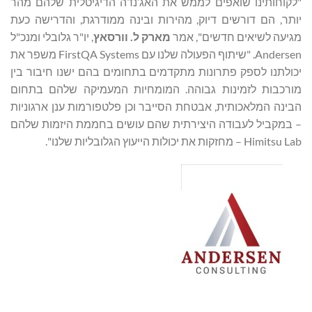
"לקוחותינו שואפים לממש את האג’נדה הדיגיטלית שלהם מהר
יותר, הם דורשים דיוק, מהירות ובינה ממודרגת, והדרישה כעת
מגיעה לשיאים חדשים", אמר
מארק ל.
וורסאץ
, יו"ר גלובלי ומנכ"ל
Andersen. "שיתוף הפעולה שלנו עם FirstQA Systems משפר את
יכולתנו לספק פתרונות מתקדמים בתחומים בהם ישנו חיבור בין
מורכבות לזמינות גבוהה. המומחיות המעמיקה שלהם בתחום
הבינה המלאכותית, אבטחת הסייבר וכן פלטפורמות ענן ארגוניות
– במקביל לעבודה היצירתית שהם עושים בחממת היזמות שלהם
Himitsu Lab – מחזקות את יכולות הייעוץ הגלובליות שלנו".