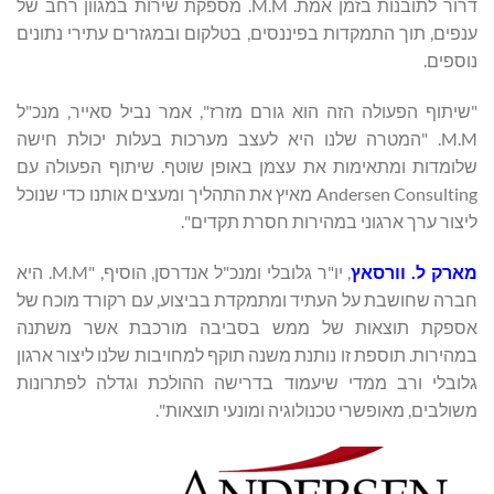
דרור לתובנות בזמן אמת. M.M. מספקת שירות במגוון רחב של
ענפים, תוך התמקדות בפיננסים, בטלקום ובמגזרים עתירי נתונים
נוספים.
"שיתוף הפעולה הזה הוא גורם מזרז", אמר נביל סאייר, מנכ"ל
M.M. "המטרה שלנו היא לעצב מערכות בעלות יכולת חישה
שלומדות ומתאימות את עצמן באופן שוטף. שיתוף הפעולה עם
Andersen Consulting מאיץ את התהליך ומעצים אותנו כדי שנוכל
ליצור ערך ארגוני במהירות חסרת תקדים".
מארק ל.
וורסאץ
, יו"ר גלובלי ומנכ"ל אנדרסן, הוסיף, "M.M. היא
חברה שחושבת על העתיד ומתמקדת בביצוע, עם רקורד מוכח של
אספקת תוצאות של ממש בסביבה מורכבת אשר משתנה
במהירות. תוספת זו נותנת משנה תוקף למחויבות שלנו ליצור ארגון
גלובלי ורב ממדי שיעמוד בדרישה ההולכת וגדלה לפתרונות
משולבים, מאופשרי טכנולוגיה ומונעי תוצאות".