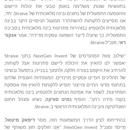
בתעשיות שונות, משלימה באופן טבעי את יכולות היישום
וההטמעה התפעולית של נתונים ובינה מלאכותית של Straive. יחד,
אנו מסייעים ללקוחות להשתחרר ממעגל הניסויים היקר בבינה
מלאכותית ולהטמיע במהירות פתרונות בינה מלאכותית בסביבה
התפעולית, כך שיוכלו לייצר השפעה עסקית מדידה", אמר
אנקור
ראי
, מנכ"ל Straive.
"שילוב צוות המהנדסים של NextGen Invent בתוך Straive
יאפשר לנו להאיץ את היכולת ליישם פתרונות אצל לקוחות,
להרחיב את היקפם בצורה חלקה, ולתמוך בבנייה, בתפעול ובשינוי
של תהליכים ויעדים עסקיים מרכזיים. המומחיות הענפית שלהם
בתחומי מדעי החיים והייצור תסייע ללקוחות להאיץ את אספקת
הפתרונות, לשפר את אמינות הנתונים ולהטמיע בינה מלאכותית
בקנה מידה רחב", הוסיף
נמיט סורקה
, נשיא ומנהל תחום
האנליטיקה והבינה המלאכותית הראשי ב-Straive.
בהתייחסו לציון הדרך המשמעותי הזה, מסר
דיפאק מיטאל
,
מייסד ומנכ"ל NextGen Invent: "אנו חולקים חזון משותף של