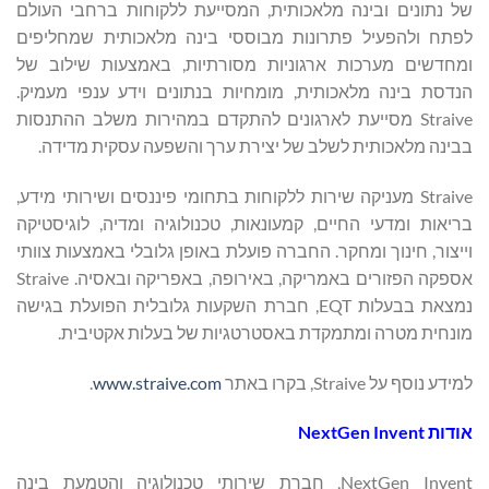
של נתונים ובינה מלאכותית, המסייעת ללקוחות ברחבי העולם
לפתח ולהפעיל פתרונות מבוססי בינה מלאכותית שמחליפים
ומחדשים מערכות ארגוניות מסורתיות, באמצעות שילוב של
הנדסת בינה מלאכותית, מומחיות בנתונים וידע ענפי מעמיק.
Straive מסייעת לארגונים להתקדם במהירות משלב ההתנסות
בבינה מלאכותית לשלב של יצירת ערך והשפעה עסקית מדידה.
Straive מעניקה שירות ללקוחות בתחומי פיננסים ושירותי מידע,
בריאות ומדעי החיים, קמעונאות, טכנולוגיה ומדיה, לוגיסטיקה
וייצור, חינוך ומחקר. החברה פועלת באופן גלובלי באמצעות צוותי
אספקה הפזורים באמריקה, באירופה, באפריקה ובאסיה. Straive
נמצאת בבעלות EQT, חברת השקעות גלובלית הפועלת בגישה
מונחית מטרה ומתמקדת באסטרטגיות של בעלות אקטיבית.
למידע נוסף על Straive, בקרו באתר
www.straive.com
.
אודות
NextGen Invent
NextGen Invent, חברת שירותי טכנולוגיה והטמעת בינה