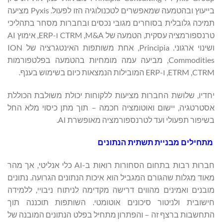
בייעוץ ובהטמעה שמאפשרים לטכנולוגיה הזו לפעול. Pyxis מציעה
תמיכה גלובלית בסוחרים מגובי נכסים ובחברות מסחר בתהליכי
טרנספורמציה עסקית, הטמעה של M&A, ‏CTRM ו-ERP, אימוץ AI
ושינוי ארגוני. Principia, אחת משותפות האינטגרציה של ION
Commodities, מביעה עמה מומחיות בהטמעה בפלטפורמות
CTRM, ‏ETRM, ו-ERP המובילות הנמצאות כיום בשימוש בענף.
יחדיו, שלושת החברות מציעות ללקוחות יכולת משולבת הכוללת
אסטרטגיה, יישום ואוטומציה חכמה – תוך מתן כיסוי מלא החל
בשיפור תפעולי ועד לטרנספורמציה מאופשרת AI.
מתחילים
מבניית
תשתית
הנתונים
חברות רבות בתחום הסחורות רואות ב-AI כלי אנליטי, אך מהר
מאוד מגלות שהגורם המגביל הוא איכות הנתונים הגרועה. נתונים
מובנים ואמינים מהווים דרישה מקדימה לניתוח ניבויי, ללמידה
חישובית ולניטור סיכונים אוטומטי. השותפות תוכננה תוך
התחשבות ברצף זה – והפתרון מתחיל בפלט הנתונים המובנה של