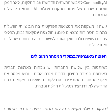
CommodityAI לגיבוש התשתית הדרושה עבור הלקוח, ולאחר מכן
הוספת שכבה של ניתוח מתקדם ויכולות AI בהתאם לבשלות
התכוניות.
גישה זו משקפת את המציאות הפרקטית בה רוב צוותי הפעילות
בתחום הסחורות נמצאים כיום: ניהול נפח עסקאות גבוה, תהליכי
עבודה מיושנים ולחץ הולך וגובר לעשות יותר עם צוותים שהולכים
ומתדלדלים.
תפוצה
גיאוגרפית
במוקדי
המסחר
המובילים
לשותפות בין שלושת החברות יש נוכחות בארצות הברית,
באירופה, במזרח התיכון ובדרום מזרח אסיה – והיא מכסה את
מוקדי הסחורות המובילים בהם לקוחות פועלים ובמקומות בהם
הדרישה למודרניזציה תפעולית הולכת וגוברת.
"
הלקוחות
שלנו
מקיימים
פעילות
מסחר
פיזית
בה
רוב
הנתונים