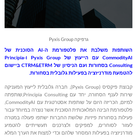
גרפיקה Pyxis Group
השותפות משלבת את פלטפורמת ה-AI הסוכנית של
CommodityAI עם הייעוץ של Pyxis Group ו-Principia
Consulting בסחורות ועם הניסיון של CTRM&ETRM ביישום
להטמעת מודרניזציה בפעילות גלובלית בסחורות.
‏קבוצת פיקסיס (Pyxis Group), חברה גלובלית לייעוץ המעניקה
שירות לענף הסחורה, יחד עם Principia Consulting,שותפתה
למיזם, הכריזה היום על שותפות אסטרטגית עם CommodityAI,
פלטפורמת הבינה המלאכותית הסוכנית אשר נוצרה במיוחד עבור
פעילות בסחורות פיזיות. שלושת החברות ישתפו פעולה במטרה
לעזור לסוחרים, למפיקים ולצרכנים תעשייתיים להטמיע
מודרניזציה בפעילות המסחר שלהם וכדי למצות את הערך המלא