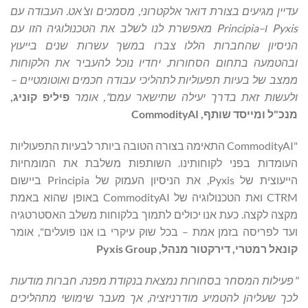
עדיין
מגיעים
בצורת
דואר
אלקטרוני
,
מסמכים
וצ
’
אט
.
העבודה
עם
Pyxis
ו
–
Principia
מאפשרת
לנו
לשלב
את
הטכנולוגיה
הזו
עם
הניסיון
שהחברות
הללו
צברו
במשך
עשרות
שנים
בייעוץ
ובהטמעה
בתחום
הסחורות
.
יחדיו
נוכל
להעביר
את
הלקוחות
ממצב
של
בעיות
תפעוליות
לתהליכי
עבודה
חכמים
ואוטומטיים
–
ולעשות
זאת
בדרך
יעילה
שתישאר
עמם
"
, אומר
פיליפ
קוניג
,
מנכ
"
ל
ומייסד
שותף
,
CommodityAI
"CommodityAI התאימה בצורה הטובה ביותר לבעיות התפעוליות
העומדות בפני לקוחותינו. השותפות משלבת את המומחיות
הייעוצית של Pyxis, את הניסיון העמוק של Principia ביישום
CTRM ואת הטכנולוגיה של CommodityAI באופן שהוא באמת
מקצה לקצה. כעת אנו יכולים לתמוך בלקוחות משלב האסטרטגיה
ועד לפריסה בזמן אמת – בכל שוק עיקרי בו אנו פועלים", אומר
קונאל
רמטרי
,
דירקטור
מנהל
,
Pyxis Group
"
פעילות
המסחר
בסחורות
נמצאת
בנקודת
מפנה
.
חברות
מודעות
לכך
שעליהן
להטמיע
מודרניזציה
,
אך
מעבר
שימושי
מתהליכים