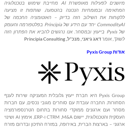
מיושנים
לפעילות
מאופשרת
AI
מחייבת
שימוש
בטכנולוגיה
המתאימה
ובמומחיות
הנכונה
בהטמעה
.
שותפות
זו
מציעה
ללקוחות
את
השילוב
הזה
בדיוק
–
האוטומציה
החכמה
של
CommodityAI
יחד
עם
הידע
של
Principia
בפלטפורמה
והעומק
של
Pyxis
בייעוץ
ובמסחר
.
אנו
נרגשים
להביא
את
הפתרון
הזה
לשוק
"
, אומר
דאג
גיאני
,
מנכ
"
ל
,
Principia Consulting
אודות
Pyxis Group
Pyxis Group היא חברת ייעוץ גלובלית המעניקה שירות לענף
הסחורות. החברה עובדת עם סוחרים מגובי נכסים, עם חברות
מסחר ועם ארגונים ממוקדי סחורות בתחום הטרנספורמציה
העסקית והטכנולוגית, יישום M&A, ‏CTRM ו-ERP, אימוץ AI ושינוי
ארגוני – בארצות הברית, באירופה, במזרח התיכון ובדרום מזרח