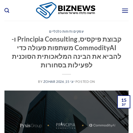
Ski
t
conten
עסקים ודוחות כלכליים
קבוצת פיקסיס, Principia Consulting ו-
CommodityAI משתפות פעולה כדי
להביא את הבינה המלאכותית הסוכנית
לפעילות בסחורות
POSTED ON
יוני 15, 2026
ZOHAR
BY
15
יונ