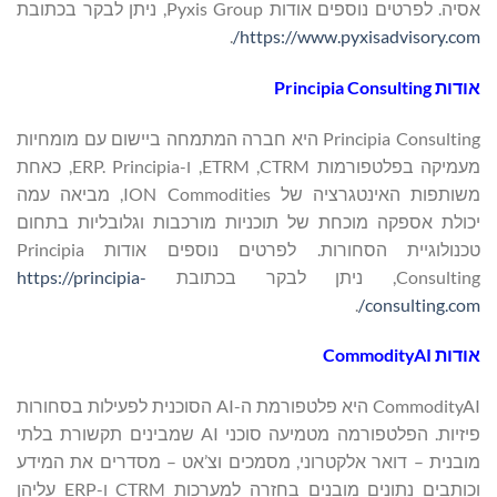
אסיה. לפרטים נוספים אודות Pyxis Group, ניתן לבקר בכתובת
.
https://www.pyxisadvisory.com/
אודות
Principia Consulting
Principia Consulting היא חברה המתמחה ביישום עם מומחיות
מעמיקה בפלטפורמות CTRM, ‏ETRM, ו-ERP. Principia, כאחת
משותפות האינטגרציה של ION Commodities, מביאה עמה
יכולת אספקה מוכחת של תוכניות מורכבות וגלובליות בתחום
טכנולוגיית הסחורות. לפרטים נוספים אודות Principia
Consulting, ניתן לבקר בכתובת
https://principia-
.
consulting.com/
אודות
CommodityAI
CommodityAI היא פלטפורמת ה-AI הסוכנית לפעילות בסחורות
פיזיות. הפלטפורמה מטמיעה סוכני AI שמבינים תקשורת בלתי
מובנית – דואר אלקטרוני, מסמכים וצ’אט – מסדרים את המידע
וכותבים נתונים מובנים בחזרה למערכות CTRM ו-ERP עליהן