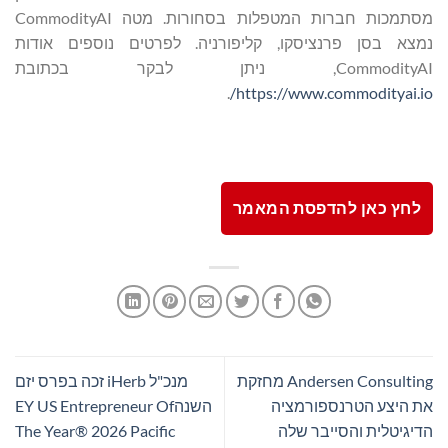
מסתמכות חברות המטפלות בסחורות. מטה CommodityAI
נמצא בסן פרנציסקו, קליפורניה. לפרטים נוספים אודות
CommodityAI, ניתן לבקר בכתובת
.
https://www.commodityai.io/
לחץ כאן להדפסת המאמר
Andersen Consulting מחזקת
מנכ"ל iHerb זכה בפרס יזם
את היצע הטרנספורמציה
השנהEY US Entrepreneur Of
הדיגיטלית והסייבר שלה
The Year® 2026 Pacific