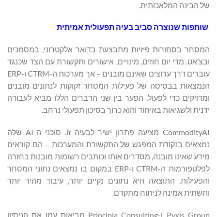
של הבינה המלאכותית.
שותפות
שנוצרה
סביב
בעיה
תפעולית
אמיתית
המסחר בסחורות פיזיות מתבצעת בדואר אלקטרוני, במסמכים
ובצ’אט. מדי יום חוזים, מינויים, אישורים ותקשורת עם הצד שכנגד
עוברים דרך ערוצים שאינם מובנים – אך מערכות ה-CTRM ו-ERP
הנמצאות בבסיסה של פעילות המסחר זקוקות לנתונים מובנים
ומדויקים כדי לפעול. הפער בין שני הדברים הללו מביא לעבודה
ידנית ולשגיאות באיחוד והוא כרוך בסיכון תפעולי נרחב.
CommodityAI מציעה פתרון ישיר לבעיה זו. סוכני ה-AI שלה
נמצאים בנקודת המפגש של התקשורת והמערכות – הם קוראים
מידע שאינו מובנה, מסדרים אותו וכותבים רשומות מובנות בחזרה
לפלטפורמות ה-CTRM ו-ERP במקום בו נמצאים נתוני המסחר
והפעילות. התוצאה היא נתונים נקיים יותר, עיבוד מהיר יותר
ותשתית אמינה לניתוח מתקדם.
Pyxis Group ו-Principia Consulting מביאות עמן את הניסיון