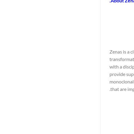
About Zena
Zenas is a 
transformat
with a disci
provide supe
monoclonal a
that are im