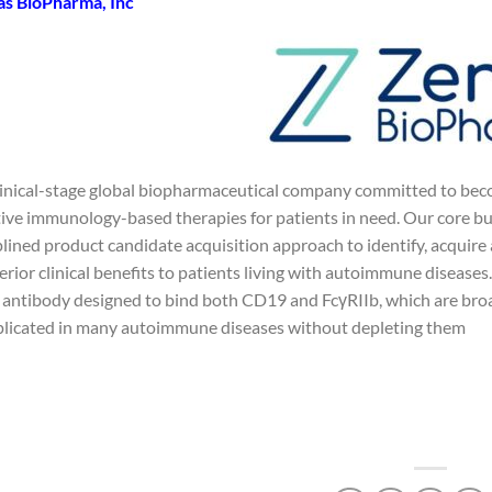
s BioPharma, Inc.
clinical-stage global biopharmaceutical company committed to bec
ive immunology-based therapies for patients in need. Our core b
plined product candidate acquisition approach to identify, acquir
rior clinical benefits to patients living with autoimmune diseases.
ntibody designed to bind both CD19 and FcγRIIb, which are broadly 
plicated in many autoimmune diseases without depleting them.