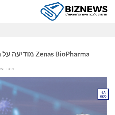
Ski
t
conten
כ
Zenas BioPharma מודיעה על תמחור הנפקה ראשונית מורחבת לציבור
OSTED ON
13
ספט