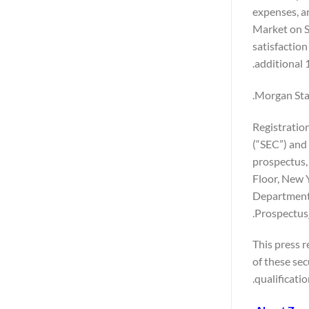
expenses, a
Market on S
satisfaction
additional 
Morgan Stan
Registration
(“SEC”) and
prospectus,
Floor, New 
Department,
Prospectus
This press re
of these sec
qualificatio