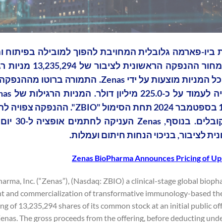
Zenas BioPharma, ), (נאסד"ק: ZBIO), חברת ביו-פארמה גלובלית המחויבת להפוך למובילה ב
טיפולים מכווני דלקות ואימונולוגיה, הודיעה היום על
במחיר הנפקה ראשונית לציבור של 17.00 דולר למניה. כל המניות מוצעות על ידי Zenas. ה
בספטמבר 2024, בכפוף לעמידה ב
Zenas BioPharma Announces Pricing of Upsi
arma, Inc. (“Zenas”), (Nasdaq: ZBIO) a clinical-stage global biop
 and commercialization of transformative immunology-based therap
ing of 13,235,294 shares of its common stock at an initial public off
Zenas. The gross proceeds from the offering, before deducting und