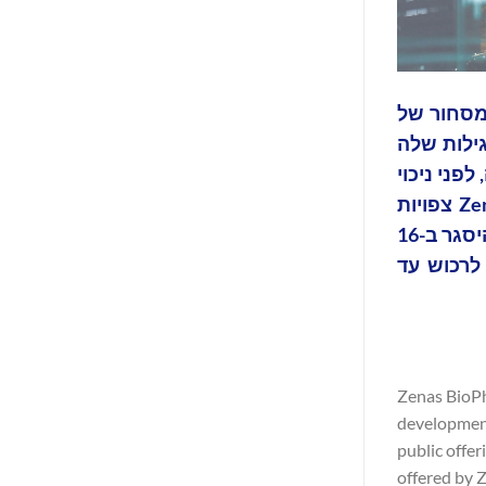
פיתוח ומסחור של
 תמחור ההנפקה הראשונית לציבור של 13,235,294 מניות רגילות שלה
תמורה ברוטו מההנפקה, לפני ניכוי
הנחות חיתומיות ועמלות והוצאות הנפקה אחרות, צפויה לעמוד על כ-225.0 מיליון דולר. המניות הרגילות של Zenas צפויות
להתחיל להיסחר ב-Nasdaq Global Select Market ב-13 בספטמבר 2024 תחת הסימול "ZBIO". ההנפקה צפויה להיסגר ב-16
תנאי הסגירה המקובלים. בנוסף, Zenas העניקה לחתמים אופציה ל-30 יום לרכוש עד
Zenas BioPh
development
public offer
offered by 