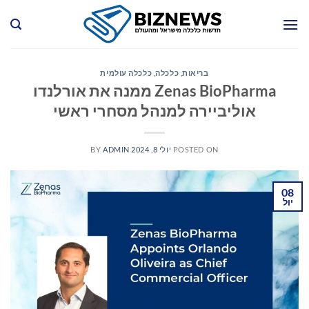
Ski
t
conten
בריאות
,
כלכלה
,
כלכלה עולמית
Zenas BioPharma ממנה את אורלנדו
אוליביירה למנהל מסחרי ראשי
POSTED ON
יולי 8, 2024
ADMIN
BY
08
יול