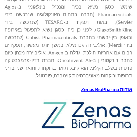
שימש כסגן נשיא בכיר ומנכ"ל בינלאומי ב-Agios
Pharmaceuticals (חברה בתחום האונקולוגיה שנרכשה בידי
Servier), ובאותו תפקיד ב-TESARO (שנרכשה בידי
GlaxoSmithKline). לפני כן כיהן כסגן נשיא לתפעול באירופה
ובאופן בין-יבשתי בחברת Cubist Pharmaceuticals (שנרכשה
בידי Merck). אוליביירה גם מילא, במשך יותר מעשור, תפקידים
רבים עם אחריות הולכת וגדלה ב-Amgen. אוליביירה מכהן כיום
כחבר דירקטוריון ב-OncoInvent AS, חברת רדיו-פרמצבטיקה
פרטית בשלב הקליני. הוא קיבל תואר ברוקחות ותואר שני בדיני
תרופות ורוקחות מאוניברסיטת קוימברה, פורטוגל.
אודות
Zenas BioPharma