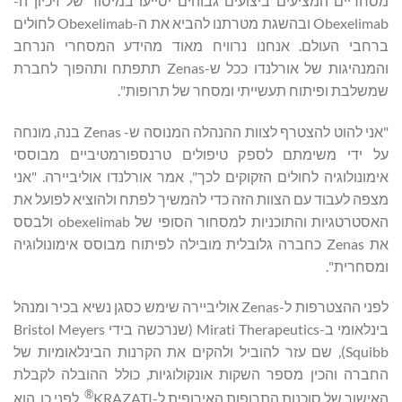
מסחריים המציעים ביצועים גבוהים יסייעו במיסוד של זיכיון ה-
Obexelimab ובהשגת מטרתנו להביא את ה-Obexelimab לחולים
ברחבי העולם. אנחנו נרוויח מאוד מהידע המסחרי הנרחב
והמנהיגות של אורלנדו ככל ש-Zenas תתפתח ותהפוך לחברת
שמשלבת ופיתוח תעשייתי ומסחר של תרופות".
"אני להוט להצטרף לצוות ההנהלה המנוסה ש- Zenas בנה, מונחה
על ידי משימתם לספק טיפולים טרנספורמטיביים מבוססי
אימונולוגיה לחולים הזקוקים לכך", אמר אורלנדו אוליביירה. "אני
מצפה לעבוד עם הצוות הזה כדי להמשיך לפתח ולהוציא לפועל את
האסטרטגיות והתוכניות למסחור הסופי של obexelimab ולבסס
את Zenas כחברה גלובלית מובילה לפיתוח מבוסס אימונולוגיה
ומסחרית".
לפני ההצטרפות ל-Zenas אוליביירה שימש כסגן נשיא בכיר ומנהל
בינלאומי ב-Mirati Therapeutics (שנרכשה בידי Bristol Meyers
Squibb), שם עזר להוביל ולהקים את הקרנות הבינלאומיות של
החברה והכין מספר השקות אונקולוגיות, כולל ההובלה לקבלת
®
האישור של סוכנות התרופות האירופית ל-KRAZATI
. לפני כן, הוא