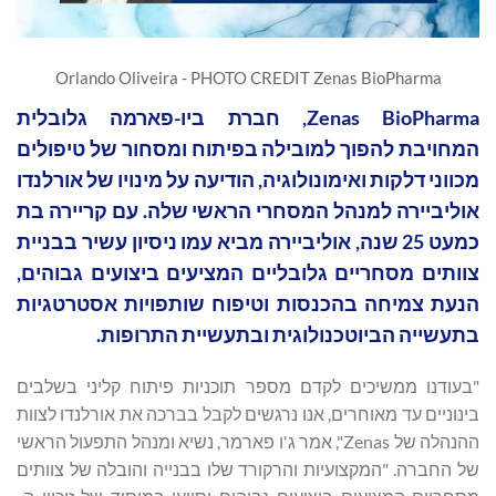
Orlando Oliveira - PHOTO CREDIT Zenas BioPharma
Zenas BioPharma, חברת ביו-פארמה גלובלית
המחויבת להפוך למובילה בפיתוח ומסחור של טיפולים
מכווני דלקות ואימונולוגיה, הודיעה על מינויו של אורלנדו
אוליביירה למנהל המסחרי הראשי שלה. עם קריירה בת
כמעט 25 שנה, אוליביירה מביא עמו ניסיון עשיר בבניית
צוותים מסחריים גלובליים המציעים ביצועים גבוהים,
הנעת צמיחה בהכנסות וטיפוח שותפויות אסטרטגיות
בתעשייה הביוטכנולוגית ובתעשיית התרופות.
"בעודנו ממשיכים לקדם מספר תוכניות פיתוח קליני בשלבים
בינוניים עד מאוחרים, אנו נרגשים לקבל בברכה את אורלנדו לצוות
ההנהלה של Zenas", אמר ג'ו פארמר, נשיא ומנהל התפעול הראשי
של החברה. "המקצועיות והרקורד שלו בבנייה והובלה של צוותים