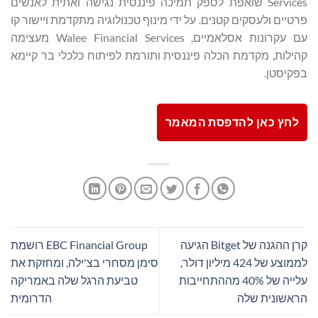
Services שואפת לספק תמיכה פיננסית נגישה ואתית לאנשים
פרטיים ולעסקים קטנים. על ידי מינוף טכנולוגיה מתקדמת ויישור קו
עם עקרונות אסלאמיים, Walee Financial Services מעצימה
קהילות, מקדמת הכלה פיננסית ותורמת לפיתוח כלכלי בר קיימא
בפקיסטן.
לחץ כאן להדפסת המאמר
קרן ההגנה של Bitget הגיעה
EBC Financial Group רושמת
לממוצע של 424 מיליון דולר,
סימן מסחרי בצ'ילה, ומחזקת את
עלייה של 40% מההתחייבות
טביעת הרגל שלה באמריקה
הראשונית שלה
הדרומית