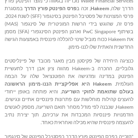
Walee Financial Services מכריזה בגאווה כי מוצר הפינטק פורץ
הדרך שלה,
Hakeem
, זכה ב
פרס הפינטק פורץ הדרך
במסגרת
פרסי המצוינות של פסטיבל הפינטק בסינגפור (SFF) לשנת 2024.
פרס זה, שהוגש בידי הרשות המוניטרית של סינגפור (MAS)
בשיתוף PwC Singapore וארגון הפינטק הסינגפורי (SFA) מסמן
את Hakeem ככוח מוביל שינוי להכללה פיננסית באמצעות הגישה
החדשנית והאתית שלו לננו-מימון.
כנציגה היחידה של פקיסטן מבין מאגר מכובד של פיינליסטים
גלובליים, ההכרה ב-Hakeem מהווה ציון אבן דרך לתעשיית
הפינטק במדינה ומדגישה את הפוטנציאל שלה על הבמה
העולמית.
Hakeem
היא אפליקציית הננו-מימון הראשונה
בעולם שתואמת לחוקי השריעה
, והיא פותחה באופן ייחודי
להעצים קהילות מוחלשות עם פתרונות פיננסיים אתיים ונגישים.
Hakeem, שנבנה לפי מודל מסחר תואם השריעה, מספק לאנשים
הזדמנויות פיננסיות המכבדות את ערכיהם, תוך יצירת נתיב
להעצמה פיננסית שהיא מכילה ואחראית כאחד.
"הזכייה בפרס הפינטק פורץ הדרך בפסטיבל הפינטק של סינגפור