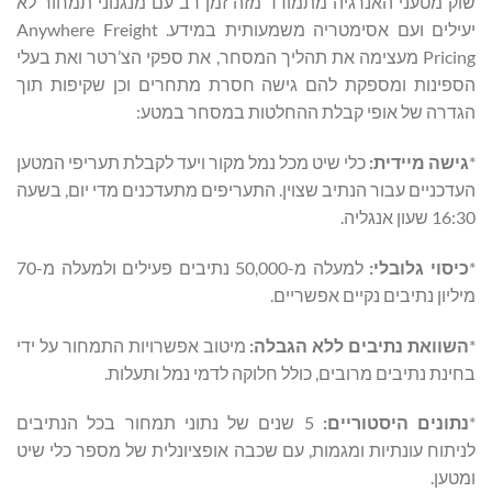
שוק מטעני האנרגיה מתמודד מזה זמן רב עם מנגנוני תמחור לא
יעילים ועם אסימטריה משמעותית במידע. Anywhere Freight
Pricing מעצימה את תהליך המסחר, את ספקי הצ’רטר ואת בעלי
הספינות ומספקת להם גישה חסרת מתחרים וכן שקיפות תוך
הגדרה של אופי קבלת ההחלטות במסחר במטע:
*
גישה מיידית:
כלי שיט מכל נמל מקור ויעד לקבלת תעריפי המטען
העדכניים עבור הנתיב שצוין. התעריפים מתעדכנים מדי יום, בשעה
16:30 שעון אנגליה.
*
כיסוי גלובלי:
למעלה מ-50,000 נתיבים פעילים ולמעלה מ-70
מיליון נתיבים נקיים אפשריים.
*
השוואת נתיבים ללא הגבלה:
מיטוב אפשרויות התמחור על ידי
בחינת נתיבים מרובים, כולל חלוקה לדמי נמל ותעלות.
*
נתונים היסטוריים:
5 שנים של נתוני תמחור בכל הנתיבים
לניתוח עונתיות ומגמות, עם שכבה אופציונלית של מספר כלי שיט
ומטען.