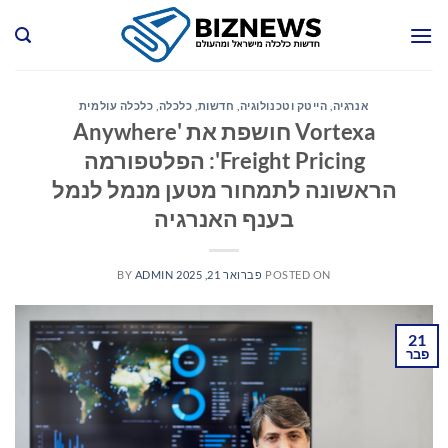
Ski
t
conten
אנרגיה
,
הייטק וטכנולוגיה
,
חדשות
,
כלכלה
,
כלכלה עולמית
Vortexa חושפת את 'Anywhere
Freight Pricing': הפלטפורמה
הראשונה לתמחור מטען מנמל לנמל
בענף האנרגיה
POSTED ON
פברואר 21, 2025
ADMIN
BY
21
פבר