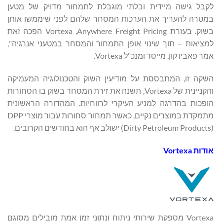
לקבל גישה מיידית ובלתי מוגבלת לתמחור מדויק של מטען
במטרה להעריך את הערכות המסחר שלהם לפני שיממשו אותן
בשוק. בעזרת Anywhere Freight Pricing, ‏Vortexa הפכה זאת
למציאות – תוך שינוי אופן התמחור והמסחר במטעני אנרגיה",
אמר פאביו קון, מייסד ומנכ"ל Vortexa.
השקה זו, המתבססת על מודיעין השוק והטכנולוגיה המעמיקה
והקניינית של Vortexa, תשנה את זירת המסחר בשוק בו הסחורות
הופכות בהדרגה למניע העיקרי לרווחיות. המהדורה הראשונית
מתמקדת במוצרים נקיים, כאשר תמחור סחורות עבור מוצרי DPP
(‏Dirty Petroleum Products) ישולב אף הוא בחודשים הקרובים.
אודות
Vortexa
Vortexa מספקת שירותי ניתוח ונתוני זמן אמת מובילים מסוגם