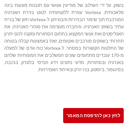
בשוק. על ידי השילוב של מודיעין אנושי עם תובנות מונעות בינה
מלאכותית, Vortexa עוזרת ללקוחותיה לנווט בזירת האנרגיה
המורכבת תוך שיפור הבהירות והבטיחון. ל-Vortexa חזון של בניית
עתיד בשווקי האנרגיה, והחברה מעצימה את סוחרי האנרגיה, את
האנליסטים ואת אנשי המקצוע בתחום הסחורות ומקנה להם יתרון
תחרותי בשווקים מורכבים ואטומים, זאת באמצעות קבלה בטוחה
של החלטות הקשורות במסחר. ל-Vortexa כוח אדם של למעלה
מ-170 עובדים מתחומים שונים המשלבים את המומחיות שלהם
באנרגיה ובסחורות, מדעי נתונים וידע הנדסי בלונדון, בג’נבה,
בסינגפור, ביוסטון, בניו יורק ובאיחוד האמירויות.
לחץ כאן להדפסת המאמר