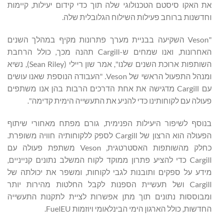
את האקו סיסטם הטכנולוגי שלה תוך כדי קידום יעילות, קיימות
וחדשנות ברוחב פעילות השילוח הגלובלית שלה.
"Veson השקיעה בבניית מערך פתרונות מקיף במהלך השנים
האחרונות, ואנו שמחים ש-Cargill תהנה מכך, כולל הרחבת
השותפות ארוכת השנים שלנו", אמר שון ריילי (Sean Riley), נשיא
ומנהל התפעול הראשי של Veson. "העבודה הנוספת שאנו עושים
עם Cargill מדגישה את אחת הדרכים הרבות בהן אנו משתפים
פעולה עם לקוחותינו כדי להניע את התעשייה הימית קדימה".
בנוסף לשיפור היעילות הפנימית, גורם מפתח מאחורי שיתוף
הפעולה הוא הרצון של Cargill לספק ללקוחותיה חוויה משופרת.
כחלק מהשותפות האסטרטגית, Veson משתפת פעולה עם
Cargill כדי להציע פתרון ממוקד לקוח המשלב נתונים קנייניים,
מידע על ספקים ותובנות לגבי לקוחות, ומשפר את יכולתה של
Cargill ושל תעשיית הספנות לקבל החלטות מהירות יותר
ומבוססות נתונים תוך מתן אפשרות לציית לתקנות התעשייה
החדשות, כולל הארגון הימי הבינלאומי ויוזמות FuelEU.