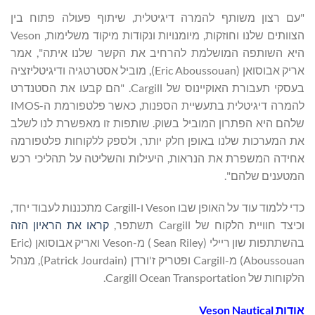
"עם רצון משותף להמרה דיגיטלית, שיתוף פעולה פתוח בין
הצוותים שלנו וחוזקות, מיומנויות ונקודות מיקוד משלימות, Veson
היא השותפה המושלמת להרחיב את הקשר שלנו איתה", אמר
אריק אבוסואן (Eric Aboussouan), מוביל אסטרטגיה ודיגיטליזציה
בעסקי תעבורת האוקיינוס ​​של Cargill. "הם קבעו את הסטנדרט
להמרה דיגיטלית בתעשיית הספנות, כאשר פלטפורמת ה-IMOS
שלהם היא הפתרון המוביל בשוק. שותפות זו מאפשרת לנו לשלב
את המערכות שלנו באופן חלק יותר, ולספק ללקוחות פלטפורמה
אחידה המשפרת את הנראות, היעילות והשליטה על תהליכי רכש
המטענים שלהם".
כדי ללמוד עוד על האופן שבו Veson ו-Cargill מתכננות לעבוד יחד,
וכיצד חוויית הלקוח של Cargill תשתפר,
קראו את הראיון הזה
בהשתתפות שון ריילי (Sean Riley ) מ-Veson ואריק אבוסואן (Eric
Aboussouan) מ-Cargill ופטריק ז'ורדן (Patrick Jourdain), מנהל
הלקוחות של Cargill Ocean Transportation.
אודות Veson Nautical