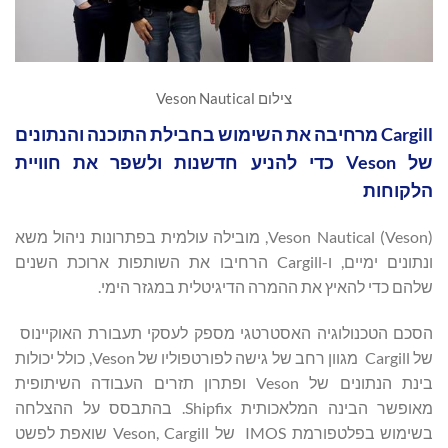
צילום Veson Nautical
Cargill מרחיבה את השימוש בחבילת התוכנה והנתונים
של Veson כדי להניע חדשנות ולשפר את חוויית
הלקוחות
Veson Nautical (Veson), מובילה עולמית בפתרונות ניהול משא
ונתונים ימיים, ו-Cargill הרחיבו את השותפות ארוכת השנים
שלהם כדי להאיץ את ההמרה הדיגיטלית במגזר הימי.
הסכם הטכנולוגיה האסטרטגי מספק לעסקי תעבורת האוקיינוס ​​
של Cargill מגוון רחב של גישה לפורטפוליו של Veson, כולל יכולות
בינת הנתונים של Veson ופתרון תזרים העבודה השיתופית
מאופשר הבינה המלאכותית Shipfix. בהתבסס על ההצלחה
בשימוש בפלטפורמת IMOS של Veson, Cargill שואפת לפשט