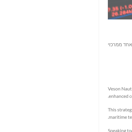
ת לאחד ממרכזי
Veson Nautic
enhanced c
This strateg
maritime te
Speaking to