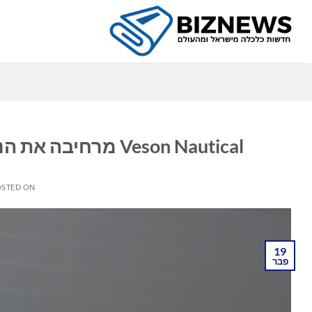
Ski
t
conten
כ
Veson Nautical מרחיבה את הנוכחות הגלובלית עם משרד חדש בדובאי
STED ON
19
פבר