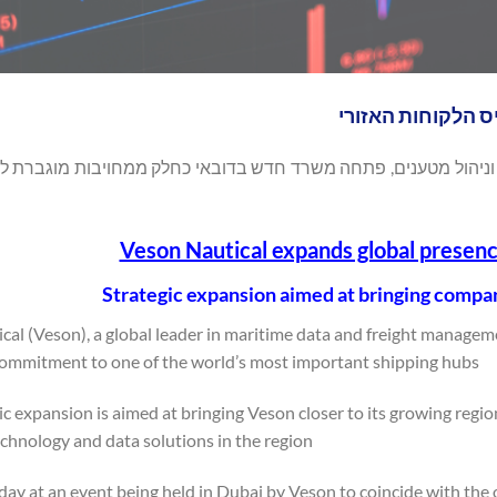
הלקוחות האזורי
ונות נתונים ימיים וניהול מטענים, פתחה משרד חדש בדובאי כחלק ממחויבות מוגבר
Veson Nautical expands global presenc
Strategic expansion aimed at bringing company
al (Veson), a global leader in maritime data and freight manageme
ommitment to one of the world’s most important shipping hubs.
ic expansion is aimed at bringing Veson closer to its growing region
chnology and data solutions in the region.
day at an event being held in Dubai by Veson to coincide with the