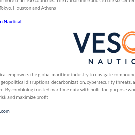
n more than 100 countries. The Dubai office adds to the six center
Tokyo, Houston and Athens.
n Nautical
cal empowers the global maritime industry to navigate compounding
 geopolitical disruptions, decarbonization, cybersecurity threats, 
nce. By combining trusted maritime data with built-for-purpose wo
isk and maximize profit.
.com