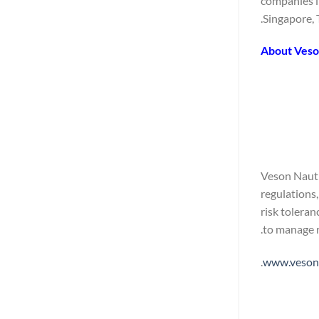
companies i
Singapore, 
About Veso
Veson Nauti
regulations,
risk tolera
to manage r
.
www.veson