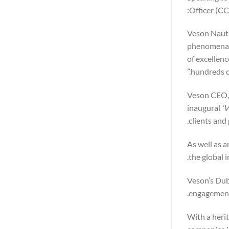
Officer (C
"Veson Nauti
phenomenal j
of excellenc
hundreds of
Veson CEO, 
inaugural
‘
clients and 
As well as 
the global 
Veson’s Dub
engagement,
With a heri