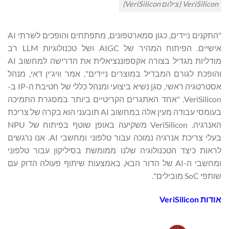
VeriSilicon (צילום VeriSilicon)
"התקנים ניידים, כגון סמארטפונים, מתפתחים והופכים לשרתי AI
אישיים. הפיתוח המהיר של AIGC ושל טכנולוגיות LLM רב
מודליות מגדיל בצורה אקספוננציאלית את הדרישה למחשוב AI
והופכת לגורם המבדיל במוצרים ניידים", אמר וויג'ין דאי, מנהל
אסטרטגיה ראשי, סגן נשיא ביצועי ומנהל כללי של חטיבת ה-IP ב-
VeriSilicon. "אחד האתגרים הקריטיים ביותר במסגרת התמיכה
בעומסי עבודה מעין אלה במחשוב AI תובעני הוא בקרה של צריכת
האנרגיה. VeriSilicon משקיעה באופן שוטף בפיתוח של NPU
בעלי צריכת אנרגיה נמוכה עבור טלפוני ומחשבי AI. אנו נרגשים
לראות כיצד הטכנולוגיה שלנו ממומשת בסיליקון עבור טלפוני
ומחשבי ה-AI של הדור הבא, באמצעות שיתוף פעולה הדוק עם
שותפי SoC מובילים".
אודות
VeriSilicon