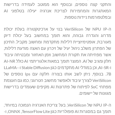
והתקני קצה נוספים, ובנוסף הוא ממוטב לעמידה בדרישות
המאתגרות והמחמירות לצריכת אנרגיה יעילה בטלפוני AI
ובפלטפורמות ניידות נוספות.
ה-NPU IP של VeriSilicon בנוי על ארכיטקטורה בעלת יכולת
מדרוג והגדרה גבוהה, והוא תומך במחשוב בעל יכולת דיוק
מעורבת, אופטימיזציית דלילות מתקדמת ומחשוב מקביל. התיכון
של הפתרון משלב ניהול יעיל של זיכרון עם האצה מודעת דלילות,
אשר מפחיתה את תקורת המחשוב וזמן האחזור ומבטיחה עיבוד
חלק ומגיב של AI. המוצר תומך במאות אלגוריתמי AI כולל AI-NR
ו-AI-SR, וכן במודלי AI מתקדמים כגון Stable Diffusion ו-LLaMA-
7B. בנוסף, ניתן לשב אותו בצורה חלקה עם Ips נוספים של
VeriSilicon לצורך עיבוד ולאפשר מחשוב הטרוגני, כמו גם העצמת
מפתחי SoC לפיתוח של פתרונות AI מקיפים שעומדים בדרישות
מגוונות של יישומים.
ה-NPU IP של VeriSilicon, בעל צריכת האנרגיה הנמוכה במיוחד,
תומך גם במסגרות AI פופולריות כגון TensorFlow Lite, ‏ONNX, ו-