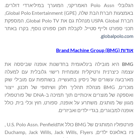
הגלובלי Polo Assn האמריקני, המוערך במיליארדי דולרים.
באמצעות חברת הבת שלה, Global Polo Entertainment (GPE),
חברת USPA Global מנהלת גם את Global Polo TV, המספקת
תכני ספורט ולייף סטייל. לקבלת תוכן ספורט נוסף, בקרו באתר
.
globalpolo.com
אודות Brand Machine Group (BMG)
BMG
היא מובילה בינלאומית בחדשנות אופנה שביססה את
עצמה כיצרנית ורטיקלית ומומחית רישוי גלובלית עם למעלה
מארבעה עשורים של ניסיון בתעשייה. בשותפות עם מובילי שוק
מוכרים, BMG מנהלת תהליך חלק ושיתופי של תכנון, ייצור
ואספקה של מוצרים איכותיים תוך תמיכה ב-DNA של פורטפוליו
מגוון של מותגים. משתרע על אופנה, ספורט, חוץ וכלי בית, כולל
אופנה למבוגרים, בגדי ילדים ואביזרים.
פורטפוליו המותגים של BMG כולל אתU.S. Polo Assn. Penfield ,
ניו באלאנס ילדים, Duchamp, Jack Wills, Jack Wills, Flyers