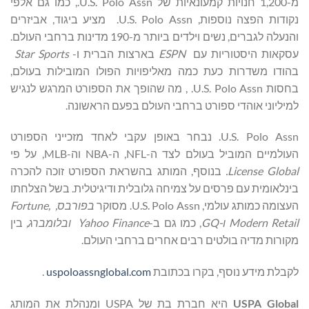
מ-1,200 חנויות קמעונאיות של U.S. Polo Assn., כמו גם אלפי
נקודות הפצה נוספות, U.S. Polo Assn. מציע ביגוד, אביזרים
והנעלה לגברים, נשים וילדים ביותר מ-190 מדינות ברחבי העולם.
עסקאות היסטוריות עם
ESPN
בארצות הברית ו-
Star Sports
בהודו משדרות כעת כמה מאליפויות הפולו המובילות בעולם,
בחסות U.S. Polo Assn. , מה שהופך את הספורט המרגש לנגיש
למיליוני אוהדי ספורט ברחבי העולם בפעם הראשונה.
U.S. Polo Assn. נבחר באופן עקבי לאחד מזכייני הספורט
העולמיים המוביל בעולם לצד ה-NFL, ה-NBA וה-MLB, על פי
License Global.
בנוסף, המותג בהשראת הספורט זוכה להכרה
בינלאומית עם פרסים על צמיחה גלובלית ודיגיטלית. בשל הצלחתו
העצומה כמותג עולמי, U.S. Polo Assn. מסוקר
בפורבס,
,
Fortune
Modern Retail
ו-GQ
, כמו גם ב-
Yahoo Finance
ובלומברג,
בין
מקורות מדיה בולטים רבים אחרים ברחבי העולם.
לקבלת מידע נוסף, בקרו בכתובת
uspoloassnglobal.com
.
USPA Global
היא חברת בת של USPA ומנהלת את המותג