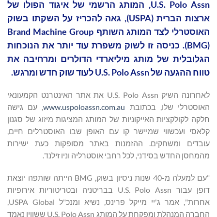
U.S. Polo Assn, המותג הרשמי של איגוד הפולו של
ארצות הברית (USPA), גאה להכריז על השקתו בשוק
האוסטרלי לצד המותג השותף Brand Machine Group
(BMG). כניסה זו לשוק משפרת עוד יותר את הנוכחות
הגלובלית של מותג מיליארדי הדולרים ומרחיבה את
טווח ההגעה של U.S. Polo Assn לעוד שוק חדש ומרגש.
לאחרונה השיק U.S. Polo Assn את אתר האינטרנט הקמעונאי
האוסטרלי שלו, בכתובת
www.uspoloassn.com.au
, עם גישה
חלקה לקולקציות האייקוניות של המותג המציגות מיזוג של סגנון
קלאסי ועכשווי שמיישר קו עם האופן שבו האוסטרלים חיים,
עובדים ומשחקים. ההזמנות באתר מסופקות כעת ישירות
מהמחסן החדש בסידני, לכל רחבי אוסטרליה וניו זילנד.
"עם למעלה מ-40 שנות ניסיון בשוק, BMG הייתה שותפה יוצאת
דופן עבור U.S. Polo Assn בבריטניה ובטריטוריות אירופיות
אחרות", אמר ג'יי מייקל פרינס, נשיא ומנכ"ל USPA Global,
החברה המנהלת ומפקחת על המותג U.S. Polo Assn ששוויו נאמד