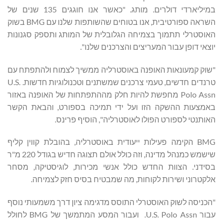
במיליארדי דולרים. מותג. "כאשר אנו חוגגים 135 שנים של
השראה ספורטיבית, אנו בטוחים שהשותפות שלנו עם BMG בשוק
האוסטרלי תתמוך בצמיחה הגלובלית של המותג ותספק סגנונות
יוצאי דופן עבור המעריצים והצרכנים שלנו".
"שוק קמעונאות האופנה באוסטרליה ממשיך לצמוח ולהתפתח עם
טרנדים חדשים, טעמי צרכנים שמשתנים וטכנולוגיות חדשות. U.S.
Polo Assn מחפשת להיות חלק מההתפתחות של האופנה באזור
באמצעות ההשקה הזו ועל ידי תמיכה בספורט, והבאת הקשר
האותנטי לספורט הפולו לאוסטרליה", הוסיף פרינס.
BMG הקימה פעילות ייעודית באוסטרליה, בהובלת קווין קליף
שישמש כמנהל מדינה, וזה כולל אולם תצוגה חדיש בגודל 220 מ"ר
בסידני. הצוות החדש כולל אנשי מכירות, לוגיסטיקה, מסחר
אלקטרוני ושירות לקוחות, מה שמבטיח בסיס חזק לצמיחה.
"הכניסה לשוק האוסטרלי התוסס מדגימה ציון דרך משמעותי נוסף
עבור U.S. Polo Assn. ועבור המסע המתמשך של BMG לחולל