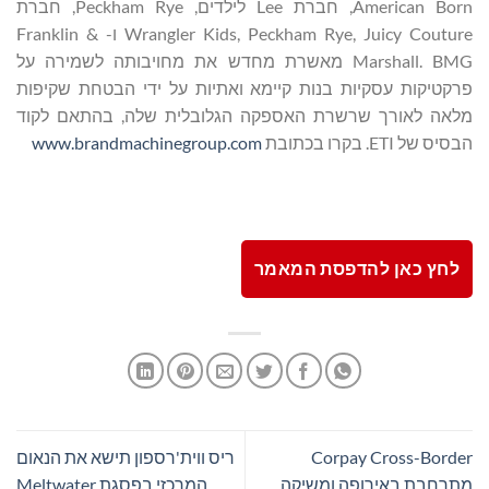
American Born, חברת Lee לילדים, Peckham Rye, חברת
Wrangler Kids, Peckham Rye, Juicy Couture ו- Franklin &
Marshall. BMG מאשרת מחדש את מחויבותה לשמירה על
פרקטיקות עסקיות בנות קיימא ואתיות על ידי הבטחת שקיפות
מלאה לאורך שרשרת האספקה הגלובלית שלה, בהתאם לקוד
הבסיס של ETI. בקרו בכתובת
www.brandmachinegroup.com
לחץ כאן להדפסת המאמר
Corpay Cross-Border
ריס ווית'רספון תישא את הנאום
מתרחבת באירופה ומשיקה
המרכזי בפסגת Meltwater