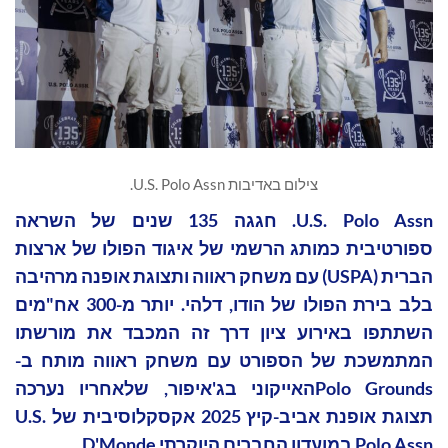
צילום באדיבות U.S. Polo Assn.
U.S. Polo Assn. חגגה 135 שנים של השראה
ספורטיבית כמותג הרשמי של איגוד הפולו של ארצות
הברית (USPA) עם משחק ראווה ותצוגת אופנה מרהיבה
בלב בירת הפולו של הודו, דלהי. יותר מ-300 אח"מים
השתתפו באירוע ציון דרך זה המכבד את מורשתו
המתמשכת של הספורט עם משחק ראווה מותח ב-
Polo Groundsהאייקוני בג'איפור, שלאחריו נערכה
תצוגת אופנת אביב-קיץ 2025 אקסקלוסיבית של U.S.
Polo Assn במועדון החברים היוקרתי D'Monde.