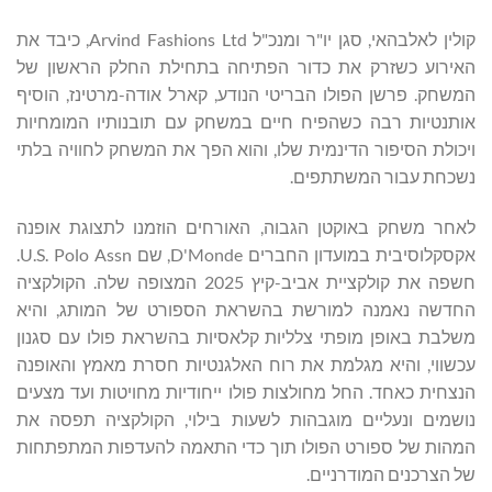
קולין לאלבהאי, סגן יו"ר ומנכ"ל Arvind Fashions Ltd, כיבד את
האירוע כשזרק את כדור הפתיחה בתחילת החלק הראשון של
המשחק. פרשן הפולו הבריטי הנודע, קארל אודה-מרטינז, הוסיף
אותנטיות רבה כשהפיח חיים במשחק עם תובנותיו המומחיות
ויכולת הסיפור הדינמית שלו, והוא הפך את המשחק לחוויה בלתי
נשכחת עבור המשתתפים.
לאחר משחק באוקטן הגבוה, האורחים הוזמנו לתצוגת אופנה
אקסקלוסיבית במועדון החברים D'Monde, שם U.S. Polo Assn.
חשפה את קולקציית אביב-קיץ 2025 המצופה שלה. הקולקציה
החדשה נאמנה למורשת בהשראת הספורט של המותג, והיא
משלבת באופן מופתי צלליות קלאסיות בהשראת פולו עם סגנון
עכשווי, והיא מגלמת את רוח האלגנטיות חסרת מאמץ והאופנה
הנצחית כאחד. החל מחולצות פולו ייחודיות מחויטות ועד מצעים
נושמים ונעליים מוגבהות לשעות בילוי, הקולקציה תפסה את
המהות של ספורט הפולו תוך כדי התאמה להעדפות המתפתחות
של הצרכנים המודרניים.