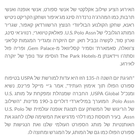
האירוע הציע שילוב אקלקטי של אנשי ספורט, אנשי אופנה ואנשי
תרבות, כמו המהרג'ה נרנדרה סינג מג'איפור ושחקן הקריקט ניטיש
ראנא, שחקן הקולנוע הבוליוודי הנוצץ הרשוורדאן קאפור, שגריר
המותג הגלובלי של U.S. Polo Assn. פאלאק טיווארי, רנוויג'אי סינג,
וארון סוד, לקשיה ובביל חאן. יזם היוקרה ומגדיר המגמות קליאני
צ'וואלה, סאמארת' וסמיר קסליוואל מ-Gem Palace, ופריה פול
וסתה'ו ויידאנתן מ-The Park Hotels הוסיפו עוד נופך של יוקרה
לאירוע.
"חגיגת יום השנה ה-135 הזו היא עדות למורשת של USPA בטיפוח
ספורט הפולו תוך אימוץ העתיד", אמר ג'יי מייקל פרינס, נשיא
ומנכ"ל USPA Global, החברה שמנהלת ומפקחת על מותג U.S.
Polo Assn. המוערך במיליארדי דולרים ב-190 מדינות. "השילוב
של הריגוש של המשחק עם תצוגת אופנה עולמית של U.S. Polo
Assn. בעיר תוססת כמו דלהי מדגיש את המשימה שלנו לחגוג את
האותנטיות של מותג הספורט העולמי שלנו ואת הנגישות של
ספורט הפולו כמו גם של המותג, על המגרש ומחוצה לו.