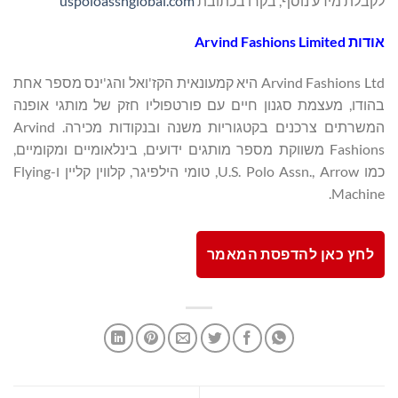
לקבלת מידע נוסף, בקרו בכתובת
uspoloassnglobal.com
אודות Arvind Fashions Limited
Arvind Fashions Ltd היא קמעונאית הקז'ואל והג'ינס מספר אחת
בהודו, מעצמת סגנון חיים עם פורטפוליו חזק של מותגי אופנה
המשרתים צרכנים בקטגוריות משנה ובנקודות מכירה. Arvind
Fashions משווקת מספר מותגים ידועים, בינלאומיים ומקומיים,
כמו U.S. Polo Assn., Arrow, טומי הילפיגר, קלווין קליין ו-Flying
Machine.
לחץ כאן להדפסת המאמר