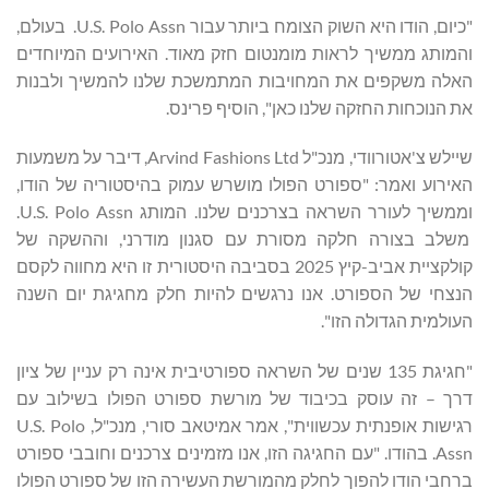
"כיום, הודו היא השוק הצומח ביותר עבור U.S. Polo Assn. בעולם,
והמותג ממשיך לראות מומנטום חזק מאוד. האירועים המיוחדים
האלה משקפים את המחויבות המתמשכת שלנו להמשיך ולבנות
את הנוכחות החזקה שלנו כאן", הוסיף פרינס.
שיילש צ'אטורוודי, מנכ"ל Arvind Fashions Ltd, דיבר על משמעות
האירוע ואמר: "ספורט הפולו מושרש עמוק בהיסטוריה של הודו,
וממשיך לעורר השראה בצרכנים שלנו. המותג U.S. Polo Assn.
משלב בצורה חלקה מסורת עם סגנון מודרני, וההשקה של
קולקציית אביב-קיץ 2025 בסביבה היסטורית זו היא מחווה לקסם
הנצחי של הספורט. אנו נרגשים להיות חלק מחגיגת יום השנה
העולמית הגדולה הזו".
"חגיגת 135 שנים של השראה ספורטיבית אינה רק עניין של ציון
דרך – זה עוסק בכיבוד של מורשת ספורט הפולו בשילוב עם
רגישות אופנתית עכשווית", אמר אמיטאב סורי, מנכ"ל, U.S. Polo
Assn. בהודו. "עם החגיגה הזו, אנו מזמינים צרכנים וחובבי ספורט
ברחבי הודו להפוך לחלק מהמורשת העשירה הזו של ספורט הפולו