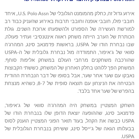
אירוע גדול זה, כחלק מהמומנט הגלובלי של U.S. Polo Assn., איחד
חובבי פולו, חובבי אופנה וחובבי תרבות באירוע שהעניק כבוד רב
למורשת העשירה של הספורט ולהשפעתו ארוכת השנים. גולת
הכותרת של הערב הייתה משחק ראווה אינטנסיבי ועתיר פעולה,
שבו נבחרת הודו של USPA, בראשות פדמנאב סינג, המהרג'ה
סוואי של ג'איפור, התמודדה מול נבחרת גלובלית של ה-USPA
שהורכבה משחקנים מרחבי העולם במשחק אליפות סוחף.
המשחק הפך ללוהט בחלק האחרון של המשחק, כששתי הקבוצות
נאבקו עם שער אחר שער, אבל בסופו של דבר הנבחרת ההודית
הבטיחה את הניצחון עם תוצאה סופית של 8-7, כשהיא מנצחת
בהפרש של שער אחד בלבד.
השחקן המצטיין במשחק היה המהרג'ה סוואי של ג'איפור,
פדמנאב סינג, שההופעה יוצאת הדופן שלו בנבחרת הודו של
USPA כבשה את הקהל, בעוד תואר הפוני המצטיין הוענק לסוס
בבעלותו הגאה של ג'ייסל סינג, ששיחק בנבחרת הגלובלית של
USPA.