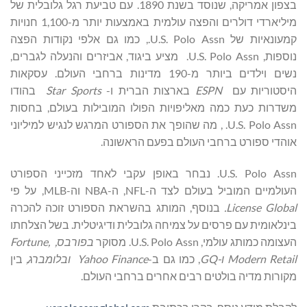
בצפון אמריקה, שנוסד בשנת 1890. עם טביעת רגל גלובלית של
מיליארדי דולרים והפצה עולמית באמצעות יותר מ-1,100 חנויות
קמעונאיות של U.S. Polo Assn., כמו גם אלפי נקודות הפצה
נוספות, U.S. Polo Assn. מציע ביגוד, אביזרים והנעלה לגברים,
נשים וילדים ביותר מ-190 מדינות ברחבי העולם. עסקאות
היסטוריות עם
ESPN
בארצות הברית ו-
Star Sports
בהודו
משדרות כעת כמה מאליפויות הפולו המובילות בעולם, בחסות
U.S. Polo Assn. , מה שהופך את הספורט המרגש לנגיש למיליוני
אוהדי ספורט ברחבי העולם בפעם הראשונה.
U.S. Polo Assn. נבחר באופן עקבי לאחד מזכייני הספורט
העולמיים המוביל בעולם לצד ה-NFL, ה-NBA וה-MLB, על פי
License Global.
בנוסף, המותג בהשראת הספורט זוכה להכרה
בינלאומית עם פרסים על צמיחה גלובלית ודיגיטלית. בשל הצלחתו
העצומה כמותג עולמי, U.S. Polo Assn. מסוקר
בפורבס,
,
Fortune
Modern Retail
ו-GQ
, כמו גם ב-
Yahoo Finance
ובלומברג,
בין
מקורות מדיה בולטים רבים אחרים ברחבי העולם.