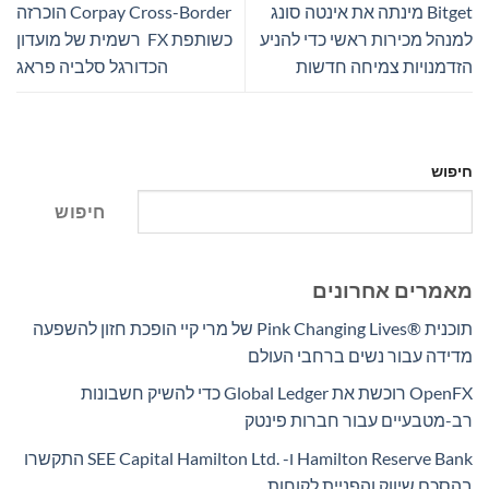
Bitget מינתה את אינטה סונג
Corpay Cross-Border הוכרזה
למנהל מכירות ראשי כדי להניע
כשותפת FX רשמית של מועדון
הזדמנויות צמיחה חדשות
הכדורגל סלביה פראג
חיפוש
חיפוש
מאמרים אחרונים
תוכנית Pink Changing Lives®‎ של מרי קיי הופכת חזון להשפעה
מדידה עבור נשים ברחבי העולם
OpenFX רוכשת את Global Ledger כדי להשיק חשבונות
רב-מטבעיים עבור חברות פינטק
Hamilton Reserve Bank ו- SEE Capital Hamilton Ltd.‎ התקשרו
בהסכם שיווק והפניית לקוחות