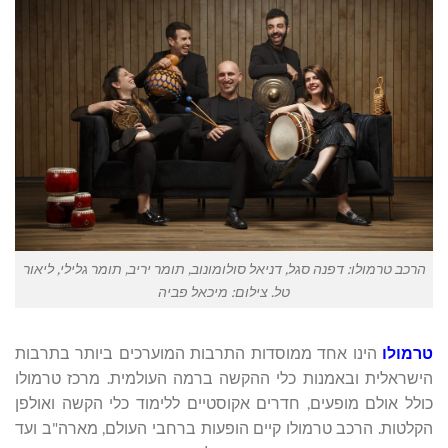
הרכב טרמולו: דפנה סגל, דניאל סולומונוב, תומר יריב, תומר גלילי, ליאור
טל. צילום: מיכאל פביה
טרמולו
הינו אחד ממוסדות התרבות המוערכים ביותר בתרבות
הישראלית ובאמנות כלי ההקשה ברמה העולמית. מרכז טרמולו
כולל אולם מופעים, חדרים אקוסטיים ללימוד כלי הקשה ואולפן
הקלטות. הרכב טרמולו קיים הופעות ברחבי העולם, מארה"ב ועד