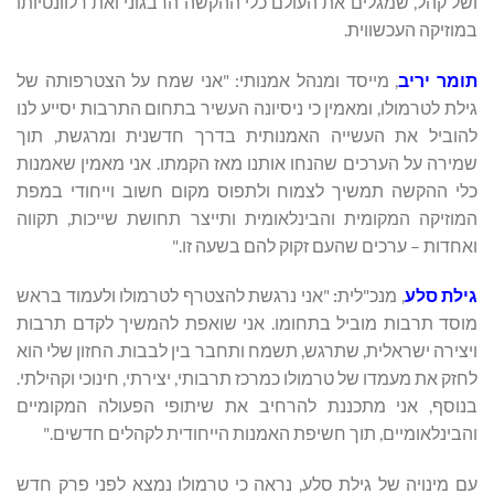
ושל קהל, שמגלים את העולם כלי ההקשה הרבגוני ואת רלוונטיותו
במוזיקה העכשווית.
תומר יריב
, מייסד ומנהל אמנותי: "אני שמח על הצטרפותה של
גילת לטרמולו, ומאמין כי ניסיונה העשיר בתחום התרבות יסייע לנו
להוביל את העשייה האמנותית בדרך חדשנית ומרגשת, תוך
שמירה על הערכים שהנחו אותנו מאז הקמתו. אני מאמין שאמנות
כלי ההקשה תמשיך לצמוח ולתפוס מקום חשוב וייחודי במפת
המוזיקה המקומית והבינלאומית ותייצר תחושת שייכות, תקווה
ואחדות – ערכים שהעם זקוק להם בשעה זו."
גילת סלע
, מנכ"לית
:
"אני נרגשת להצטרף לטרמולו ולעמוד בראש
מוסד תרבות מוביל בתחומו. אני שואפת להמשיך לקדם תרבות
ויצירה ישראלית, שתרגש, תשמח ותחבר בין לבבות. החזון שלי הוא
לחזק את מעמדו של טרמולו כמרכז תרבותי, יצירתי, חינוכי וקהילתי.
בנוסף, אני מתכננת להרחיב את שיתופי הפעולה המקומיים
והבינלאומיים, תוך חשיפת האמנות הייחודית לקהלים חדשים."
עם מינויה של גילת סלע, נראה כי טרמולו נמצא לפני פרק חדש