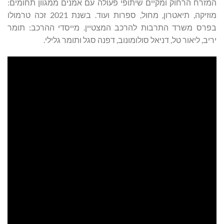
המזרח הרחוק ומקיים שיתופי פעולה עם אמנים ממגוון תחומים:
מוזיקה, תיאטרון, מחול, ספרות ועוד. בשנת 2021 זכה טרמולו
בפרס משרד התרבות להרכב המצטיין. מייסדי ההרכב: תומר
יריב, ליאור טל, דניאל סולומונוב, דפנה סגל ותומר גלילי.