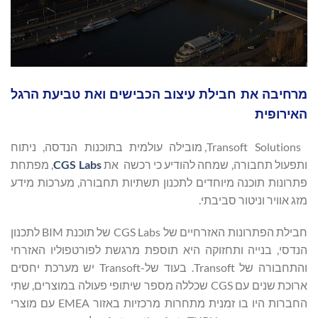
מרחיבה את חבילת עיצוב הכבישים ואת טביעת הרגל
האירופית
Transoft Solutions, מובילה עולמית בתוכנות הנדסה, ניתוח
ותפעול תחבורה, שמחה להודיע כי רכשה את
CGS Labs
, מפתחת
פתרונות תוכנה מיוחדים לתכנון תשתיות תחבורה, מערכות מידע
מזג אוויר וניטור סביבתי.
חבילת הפתרונות האזרחיים של CGS Labs של תוכנת BIM לתכנון
הנדסי, בנייה ותחזוקה היא תוספת מרגשת לפורטפוליו האזרחי
והתחבורה של Transoft. בעוד של-Transoft יש מערכת יחסים
ארוכת שנים עם CGS שכללה מספר שיתופי פעולה במוצרים, שתי
החברות היו בו זמנית מתחרות מרכזיות באזור EMEA עם מוצרי