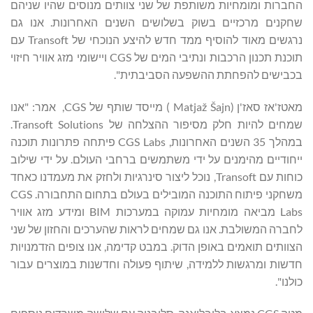
החברות ומומחיות משותפת של שני צוותים מנוסים שהיו שניהם
שחקנים מרכזיים בשוק בשלושים השנים האחרונות. אנו גם
נרגשים מאוד להוסיף ממד חדש להיצע הנוכחי של Transoft עם
תוכנת תכנון הרכבות ונתיבי המים של CGS ויישומי מזג אוויר חיזוי
בכבישים להפחתת ההשפעה הסביבתית".
מאטז'אז סאז'ן (Matjaž Šajn ) מייסד שותף של CGS, אמר: "אנו
שמחים להיות חלק מסיפור ההצלחה של Transoft Solutions.
במהלך 35 השנים האחרונות, CGS Labs פיתחה פתרונות תוכנה
ייחודיים מהימנים על ידי משתמשים ברחבי העולם. על ידי שילוב
כוחות עם Transoft, נוכל ליצור סינרגיות ולחזק את מעמדנו כאחד
משחקני פיתוח התוכנה המובילים בעולם בתחום התחבורה. CGS
Labs מביאה מומחיות עמוקה במערכות BIM ומידע מזג אוויר
לחברה המשולבת. אנו גם שמחים לראות שהערכים והחזון של שני
הצוותים תואמים באופן הדוק. במבט קדימה, אנו צופים הזדמנויות
חדשות ומרגשות ללמידה, שיתוף פעולה וחדשנות במוצרים עבור
כולנו".