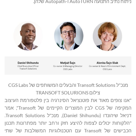
ניתוח נתיב התנועה AutoTURN ו-Autopath שלהן.
מנכ"ל Transoft Solutions והבעלים המשותפים של CGS Labs
צילום TRANSOFT SOLURIONS
"אנו צופים מאוד את פוטנציאל הסינרגיה בין פלטפורמת העיצוב
המקיפה של CGS לבין המוצרים הקיימים של Transoft", אמר
דניאל שיהונדו (Daniel Shihundu), מנכ"ל Transoft Solutions.
"הלקוחות יכולים לצפות להיצע חזק ורחב יותר מפתרונות תכנון
הכבישים של Transoft עם הטכנולוגיות המשולבות של שתי