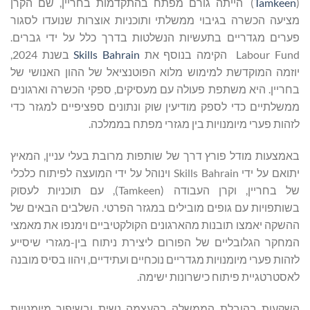
Tamkeen
(
) הייתה גורם מפתח בהתקדמות בחריין, שם הקרן
מציעה הכשרה בגיבוי ממשלתי ותוכניות אוצרות שנועדו לסגור
פערים מגדריים בתעשיות הנשלטות בדרך כלל על ידי גברים.
Labour Fund הקימה בנוסף את
Skills Bahrain
בשנת 2024,
יוזמה המוקדשת למימוש מלוא הפוטנציאל של ההון האנושי של
בחריין. היא משתפת פעולה עם מעסיקים, ספקי הכשרה וארגונים
ממשלתיים כדי לספק מודיעין שוק ונתונים ספציפיים למגזר כדי
לזהות פערי מיומנויות בין מגזרי מפתח בממלכה.
באמצעות מודל פורץ דרך של שותפות מרובת בעלי עניין, המאיץ
יתואם על ידי Skills Bahrain וינוהל על ידי המועצה לפיתוח כלכלי
של בחריין, וקרן העבודה (Tamkeen), עם תוכניות לעסוק
בשותפויות עם גופים מובילים במגזר הפרטי. השלבים הבאים של
ההשקה יאמצו תובנות מהארגונים הקולקטיביים וימנפו את מאמצי
המחקר הגלובליים של הפורום ליצירת ניתוח בין-מגזרי שיסייע
לזהות פערי מיומנויות מגדריים נוכחיים ועתידיים, ויהוו בסיס מובנה
לאסטרטגיית פיתוח כישרונות ישימה.
השקעות בהובלת הממשלה בהעצמה נשית ובשיפור מיומנויות