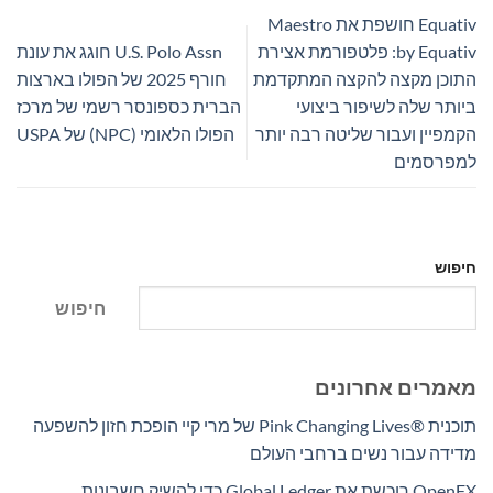
Equativ חושפת את Maestro
by Equativ: פלטפורמת אצירת
U.S. Polo Assn חוגג את עונת
התוכן מקצה להקצה המתקדמת
חורף 2025 של הפולו בארצות
ביותר שלה לשיפור ביצועי
הברית כספונסר רשמי של מרכז
הקמפיין ועבור שליטה רבה יותר
הפולו הלאומי (NPC) של USPA
למפרסמים
חיפוש
חיפוש
מאמרים אחרונים
תוכנית Pink Changing Lives®‎ של מרי קיי הופכת חזון להשפעה
מדידה עבור נשים ברחבי העולם
OpenFX רוכשת את Global Ledger כדי להשיק חשבונות