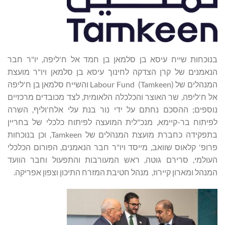
בנוכחות שייח עיסא בן סלמאן בן חמד אל ח'ליפה, יו"ר חבר
הנאמנים של קרן הצדקה לחינוך עיסא בן סלמאן ויו"ר מועצת
המנהלים של Labour Fund (Tamkeen) והשייח סלמאן בן ח'ליפה
אל ח'ליפה, שר האוצר והכלכלה הלאומית, לצד מכובדים מרכזיים
נוספים; ההסכם נחתם על ידי נור בנת עלי אלח'וליף, השרה
לפיתוח בר-קיימא, מנכ"לית המועצה לפיתוח כלכלי של בחריין
בתפקידה כחברת מועצת המנהלים של Tamkeen, וכן בנוכחות
פרופ' קלאוס שוואב, מייסד ויו"ר חבר הנאמנים, הפורום הכלכלי
העולמי, סרירם גוטה, ראש המעורבות והתפעול וחבר הוועד
המנהל ומארון קיירוז, מנהל חטיבת המזרח התיכון וצפון אפריקה.