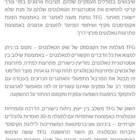
שיבושים במודלים העסקיים שלהם, מציבות ארגונים בפני צורך
קריטי להתאים את אסטרטגיית הטאלנטים שלהם על מנת שלא
יישארו מאחור. TFG נותנת מענה לאתגר זה באמצעות הצעת
אקוסיסטים מקיף ושיתופי המיועד להעצים ארגונים באמצעות
פתרונות טאלנטים פורצי דרך.
TFG מגלמת את הקונספט של שוק הטאלנטים – מקום בו ניתן
למצוא את כל הדברים הקשורים לטאלנטים – באמצעות שילוב בין
אסטרטגיית טאלנטים, מודיעין כישורים, פתרונות למידה, פתרונות
של אנשים ופתרונות טכנולוגיים תחת קורת גג אחת. מוצר הוליסטי
זה מבטל את הסרבול התפעולי והאתגרים הכרוכים בעבודה עם
מספר רב של ספקים שאינם קשורים זה לזה ומאפשר לארגונים
להתמקד בהפגנת השפעה עסקית ומקסום ההחזר על ההשקעה.
השוק של TFG משלב בין ייעוץ, ניתוח כישורים, הדרכה ומומחיות
טכנולוגית באמצעות שותפויות עם למעלה מ-30 מוסדות גלובליים
יוקרתיים – ביניהם אוניברסיטאות המשתייכות ל"ליגת הקיסוס"
וחברות טכנולוגיה מן השור הראשונה. TFG עושה שימוש
באסטרטגיה מקיפה לצורך סגירה של פערי כישורים קריטיים,