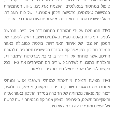
טיפול במחסור בטאלנטים והעצמת ארגונים. TFG, המתמקדת
בגמישות טאלנטים, מדגישה תכנון אסטרטגי של כוח העבודה,
ניהול כישורים המבוסס על בינה מלאכותית וגיוס המתרכז באדם.
TFG, המנוהלת על ידי המומחה בתחום ד"ר אלן בייבי, הנחשב
לסמכות מוכרת באסטרטגיית טאלנטים ויושב הראש לשעבר של
המכון הפיננסי של איחוד האמירויות, בולטת כמובילה באזור
המזרח התיכון וצפון אפריקה. מסגרת הכישורים הספציפית למזרח
התיכון, אשר פותחה על ידי ד"ר בייבי באוניברסיטת קיימברידג',
והצלחתו בתוכניות לשדרוג כישורים הם המייחדים את TFG בכל
הקשור לטיפול באתגרי טאלנטים ספציפיים לאזור.
TFG מציעה תמיכה מותאמת למנהלי משאבי אנוש ומנהלי
אסטרטגיה במגזרים שונים, ביניהם בנקאות, ממשל, טכנולוגיה,
ייצור וקמעונאות. נוכחותה של החברה במזרח התיכון, באזור אסיה
והאוקיינוס השקט, באירופה ובצפון אמריקה מבטיחה גישה לרשת
של יועצים ומובילי דעה ברמה עולמית.