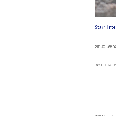
ל דרום קוריאה העניקה לסניף קוריאה של Starr International
הוא בעל תואר שני בניהול
ים המסחריים הגדולים ביותר בתחום הביטוח, ול-Starr יש היסטוריה ארוכה של