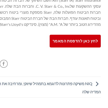
חברות הביטוח הפועלות שלה, Starr מס
וביטוח תאונ
מהדירוג הטוב ביותר של A.M. "A" (מצוין). סינדיקט Starr's Lloyd's זכה לדירוג "A+" (חזק) מטעם Standard & Poor's.
לחץ כאן להדפסת המאמר
NIQ משיקה פתרונות לדוגמא בתמהיל שיווקי, ומרחיבה את 
המדיה שלה