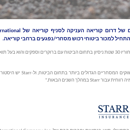
Starr Insurance הודיעה שהוועדה לשירותים פיננסיים ש
פול צ'ואי הוכרז כמנכ"ל של סניף קוריאה של Starr במאי 2024. מאחוריו 30 שנות ניסיון בתחום הביטוח עם ברוקרים וספקים ו
פיל פינלי, נשיא Starr באסיה פסיפיק, אמר: "קוריאה היא אחד השווק
במהלך השנים הבאות."