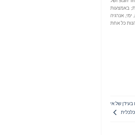
Starr Insurance (או Starr) הוא השם השיווקי של חברות הביטוח התפעולי, סיוע בנסיעות וחברות הבת של .Starr International Company, Inc ושל
ת בשש יבשות; באמצעות
פה, ימי, אנרגיה
ריטניה נהנות כל אחת
2024 הרקיע שחקים בעידן של אי
כלכלית