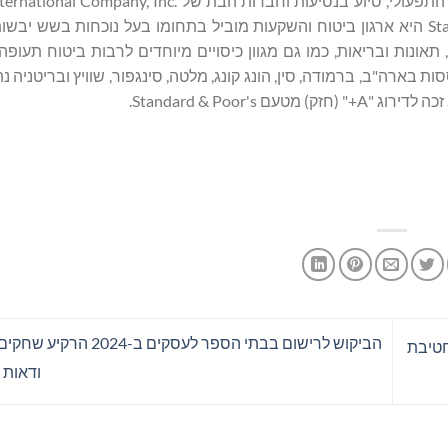
עסקי ההשקעות שלC. V. Starr & Co., Inc. וחברות הבת שלה. Starr היא ארגון ביטוח והשקעות מוביל בתחומו בעל נוכחו
פקת מוצרי ביטוח רכוש, תאונות ובריאות, כמו גם מגוון כיסויים מיוחדים לרבות ביטוח תעו
ות עודף. חברות הבת של חברת הביטוח Starr המבוססות בארה"ב, ברמודה, סין, הונג קונג, מלטה, סינגפור, שוויץ וב
הביקוש לרישום בבתי הספר לעסקים ב-
חטיבת
ודאות 