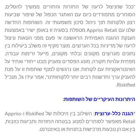
"ככל שהניצול לרעה של החזרות והחזרים ממשיך להסלים,
הסוחרים מתמודדים כיום עם האתגר הכפול של שיפור שביעות
רצון הלקוחות תוך ניהול סיכון משמעותי זה. השותפות החדשה
שלנו עם Appriss Retail מטפלת בסוגיה זו באופן ישיר באמצעות
הענקת ההגנה האמיתית הראשונה אי פעם מפני הונאות וניצול
לרעה של מדיניות בכל הערוצים. מוצר מקיף זה משלב ביעילות בין
נתונים מערוצים מקוונים ובלתי מקוונים, מייעל זרימות עבודה,
מפחית עלויות תקורה, מונע הפסדים ומעניק מבט ייחודי ואחיד על
האינטראקציות עם לקוחות. אנו נרגשים למנף שותפות זו על מנת
להעניק ערך וחדשנות רבים יותר ללקוחותינו", אמר עידו גל, מנכ"ל
Riskified.
היתרונות העיקריים של השותפות:
*
הגנה כלל-ערוצית
: השילוב בין היכולות של Riskified ו-Appriss
Retail מאפשר לסוחרים למנוע בבטחה החזרות ותביעות כוזבות,
בין אם הן נובעות מרכישות בחנויות או באינטרנט.