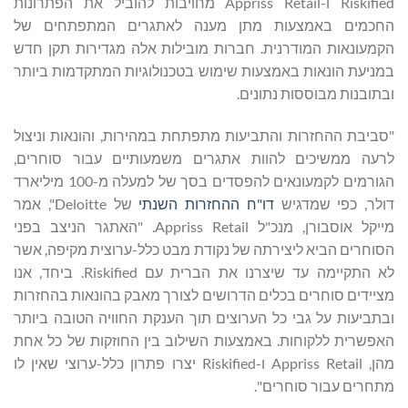
Riskified ו-Appriss Retail מחויבות להוביל את הפתרונות
החכמים באמצעות מתן מענה לאתגרים המתפתחים של
הקמעונאות המודרנית. חברות מובילות אלה מגדירות תקן חדש
במניעת הונאות באמצעות שימוש בטכנולוגיות המתקדמות ביותר
ובתובנות מבוססות נתונים.
"סביבת ההחזרות והתביעות מתפתחת במהירות, והונאות וניצול
לרעה ממשיכים להוות אתגרים משמעותיים עבור סוחרים,
הגורמים לקמעונאים להפסדים בסך של למעלה מ-100 מיליארד
דולר, כפי שמדגיש
דו"ח ההחזרות השנתי
של Deloitte", אמר
מייקל אוסבורן, מנכ"ל Appriss Retail. "האתגר הניצב בפני
הסוחרים הביא ליצירתה של נקודת מבט כלל-ערוצית מקיפה, אשר
לא התקיימה עד שיצרנו את הברית עם Riskified. ביחד, אנו
מציידים סוחרים בכלים הדרושים לצורך מאבק בהונאות בהחזרות
ובתביעות על גבי כל הערוצים תוך הענקת החוויה הטובה ביותר
האפשרית ללקוחות. באמצעות השילוב בין החוזקות של כל אחת
מהן, Appriss Retail ו-Riskified יצרו פתרון כלל-ערוצי שאין לו
מתחרים עבור סוחרים".