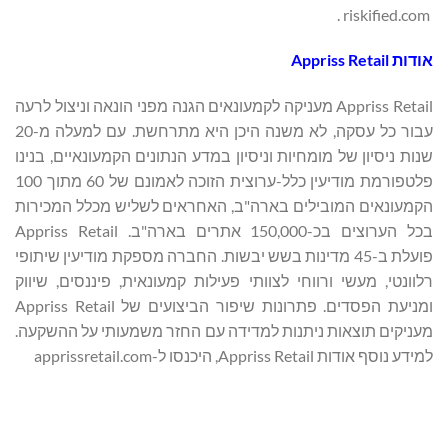
riskified.com .
אודות
Appriss Retail
Appriss Retail מעניקה לקמעונאים הגנה מפני הונאה וניצול לרעה
עבור כל עסקה, לא משנה היכן היא מתרחשת. עם למעלה מ-20
שנות ניסיון של מומחיות וניסיון במדע הנתונים הקמעונאיים, בנינו
פלטפורמת מודיעין כלל-ערוצית הזוכה לאמונם של 60 מתוך 100
הקמעונאים המובילים בארה"ב, האחראים לשליש מכלל המכירות
בכל הערוצים בכ-150,000 אתרים בארה"ב. Appriss Retail
פועלת ב-45 מדינות בשש יבשות. החברה מספקת מודיעין שיתופי
רלוונטי, מעשי ורווחי לצוותי פעילות קמעונאית, פיננסים, שיווק
ומניעת הפסדים. פתרונות שיפור הביצועים של Appriss Retail
מעניקים תוצאות ניתנות למדידה עם החזר משמעותי על ההשקעה.
למידע נוסף אודות Appriss Retail, היכנסו ל-apprissretail.com