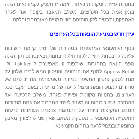
בחנויות פיזיות ומקוונות כאחד. יוזמה זו תעניק לקמעונאים הגנה
בזמן אמת בכל הערוצים, משלב המעבר בקופה ועד לאחר
האספקה, ותבטיח ללקוחותיהם חוויית קנייה מאובטחת וחלקה.
עידן חדש במניעת הונאות בכל הערוצים
בנוף הקמעונאי המתפתח במהירות של ימינו קיימת חשיבות
עליונה להבטחת חוויית לקוח חלקה בחנות ובאינטרנט תוך הגנה
מפני הונאה בהחזרות. שותפות זו מאפשרת ל-Riskified ול-
Appriss Retail למנף את הנתונים והניסיון המשולבים שלהן על
מנת לספק פתרון המשפר במידה משמעותית את יכולתם של
סוחרים למנוע הונאה וניצול לרעה של מדיניות באופן עקבי בכל
הערוצים, בחנויות מקוונות ופיזיות כאחד, משלב הרכישה ועד
ההחזרה. שילוב כוחות זה מעניק לשתי החברות את אחת מנקודות
המבט המקיפות ביותר על התנהגות צרכנים העומדות לרשות
התעשייה הקמעונאית ומספקת משאב שאין שני לו לצורך מאבק
בהונאות ובניצול לרעה בתחום הקמעונאי.