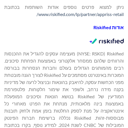
ניתן למצוא פרטים נוספים אודות השותפות בכתובת
www.riskified.com/lp/partner/appriss-retail/
אודות Riskified
Riskified ‏(NYSE: RSKD) מעצימה עסקים להגדיל את ההכנסות
והרווחים שלהם ממסחר אלקטרוני באמצעות הפחתת סיכונים.
רבים מהמותגים הגדולים בעולם וחברות הנסחרות בבורסה
המוכרות באינטרנט מסתמכים על Riskified לצורך הגנה מובטחת
מפני הכחשות עסקה, להיאבק בהונאות ובניצול לרעה של מדיניות
בקנה מידה נרחב, ולשפר את שימור הלקוחות. פלטפורמת
המודיעין של Riskified בנושא הונאות וסיכונים המופעלת
באמצעות בינה מלאכותית, מנתחת את הפרט מאחורי כל
אינטראקציה על מנת לספק החלטות בזמן אמת ולחזק תובנות
מבוססות-זהות. Riskified נכללה ברשימת חברות הפינטק
המובילות של CNBC לשנת 2024. למידע נוסף, בקרו בכתובת