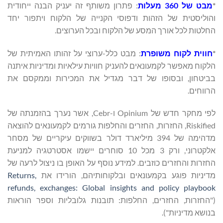
*
מבט של 360 מעלות
: פתרון משותף זה יעניק הבנה ייחודית
והוליסטית של הזהות ודפוסי הקנייה של הלקוח ויתפור יחד
החלטות לכל אורך המסע של הלקוח ובכל הערוצים.
*
חווית לקוח משופרת
: מבט כלל-ערוצי על זהותו האמיתית של
הלקוח מאפשר לקמעונאים להעניק חוויות עילאיות ומדיניות איתנה
בביטחון, ובסופו של דבר מגדיל את המכירות וממקסם את
הרווחים.
לפי מחקר חדש של Opinium ו-Cebr, אשר נערך בהזמנתה של
Riskified, החזרות, החזרים והחלפות גורמים לקמעונאים להוצאה
מדהימה של 394 מיליארד דולר בשווקים עיקריים של מסחר
אלקטרוני, ורק 3 מכל 10 סוחרים יישמו אסטרטגיה למניעת
החזרות והחזרים כוזבים. למידע נוסף על האופן בו ניצול לרעה של
מדיניות פוגע בקמעונאים ובלקוחותיהם, הורידו את
Returns,
refunds, exchanges: Global insights and policy playboo
k
("החזרות, החזרים, החלפות: תובנות גלובליות וספר הוראות
בנושא מדיניות").