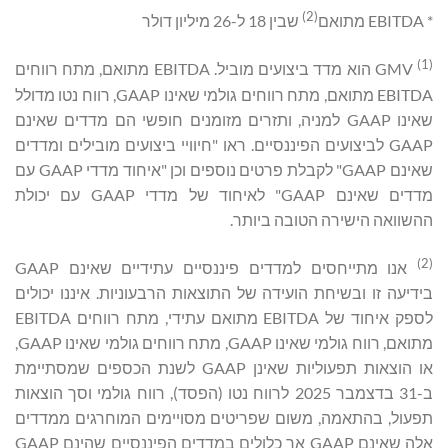
(2)
* EBITDA מתואם
שבין 18 ל-26 מיליון דולר
(1)
GMV הוא מדד ביצועים מוביל. EBITDA מתואם, מתח רווחים
EBITDA מתואם, מתח רווחים גולמי שאינו GAAP, רווח נטו מדולל
שאינו GAAP למניה, ותזרים מזומנים חופשי הם מדדים שאינם
GAAP לביצועים הפיננסיים. ראו "חיוויי ביצועים מובילים ומדדים
שאינם GAAP" לקבלת פרטים נוספים וכן "איחוד מדדי GAAP עם
מדדים שאינם GAAP" לאיחוד של מדדי GAAP עם יכולת
ההשוואה הישירה הטובה ביותר.
(2)
אנו מתייחסים למדדים פיננסיים עתידיים שאינם GAAP
בידיעה זו ובשיחת הועידה של התוצאות הרבעוניות. איננו יכולים
לספק איחוד של EBITDA מתואם עתידי, מתח רווחים EBITDA
מתואם, רווח גולמי שאינו GAAP, מתח רווחים גולמי שאינו GAAP,
או הוצאות תפעוליות שאינן GAAP לשנת הכספים שמסתיימת
ב-31 בדצמבר 2025 לרווח נטו (הפסד), רווח גולמי וסך הוצאות
תפעול, בהתאמה, משום שפריטים מסויימים המוחרגים ממדדים
אלה שאינם GAAP אך כלולים במדדים הפיננסיים שהינם GAAP