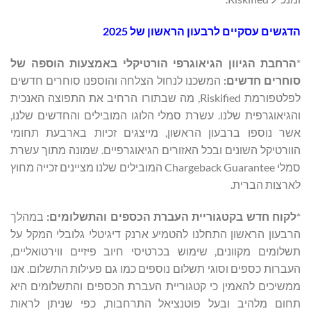
הדגשים עסקיים לרבעון הראשון של 2025
*
הרחבת הגיוון הגיאוגרפי הורטיקלי באמצעות הוספה של
סוחרים חדשים:
המשכנו לנחול הצלחה והוספנו סוחרים חדשים
לפלטפורמת Riskified, מה שבתורו הרחיב את התפוצה האנכית
והגיאוגרפית שלנו. עשרת סמלי הלוגו המובילים והחדשים שלנו,
אשר נוספו ברבעון הראשון, מייצגים זכיות בארבעת תחומי
הוורטיקל השונים ובכל האזורים הגיאוגרפיים. שמונה מתוך עשרת
סמלי Chargeback Guarantee המובילים שלנו מציינים זכייה מחוץ
לארצות הברית.
*
לקוח חדש בקטגוריית העברת הכספים והתשלומים:
במהלך
הרבעון הראשון התחלנו להטמיע ארנק דיגיטלי גלובלי המקל על
תשלומים מקוונים, שימוש בכרטיסי חיוב פיזיים ווירטואליים,
העברות כספים וסוגי תשלום נוספים כמו גם פעילות התשלום. אנו
ממשיכים להאמין כי קטגוריית העברת הכספים והתשלומים היא
תחום מלהיב ובעל פוטנציאל התרחבות, כפי שניתן לראות