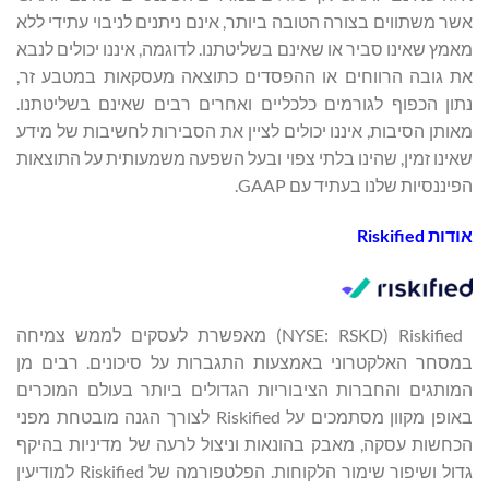
אשר משתווים בצורה הטובה ביותר, אינם ניתנים לניבוי עתידי ללא
מאמץ שאינו סביר או שאינם בשליטתנו. לדוגמה, איננו יכולים לנבא
את גובה הרווחים או ההפסדים כתוצאה מעסקאות במטבע זר,
נתון הכפוף לגורמים כלכליים ואחרים רבים שאינם בשליטתנו.
מאותן הסיבות, איננו יכולים לציין את הסבירות לחשיבות של מידע
שאינו זמין, שהינו בלתי צפוי ובעל השפעה משמעותית על התוצאות
הפיננסיות שלנו בעתיד עם GAAP.
אודות
Riskified
‏ Riskified ‏(NYSE: RSKD) מאפשרת לעסקים לממש צמיחה
במסחר האלקטרוני באמצעות התגברות על סיכונים. רבים מן
המותגים והחברות הציבוריות הגדולים ביותר בעולם המוכרים
באופן מקוון מסתמכים על Riskified לצורך הגנה מובטחת מפני
הכחשות עסקה, מאבק בהונאות וניצול לרעה של מדיניות בהיקף
גדול ושיפור שימור הלקוחות. הפלטפורמה של Riskified למודיעין