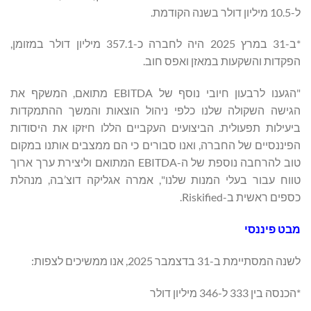
ל-10.5 מיליון דולר בשנה הקודמת.
*ב-31 במרץ 2025 היה לחברה כ-357.1 מיליון דולר במזומן,
הפקדות והשקעות במאזן ואפס חוב.
"הגענו לרבעון חיובי נוסף של EBITDA מתואם, המשקף את
הגישה השקולה שלנו כלפי ניהול הוצאות והמשך ההתמקדות
ביעילות תפעולית. הביצועים העקביים הללו חיזקו את היסודות
הפיננסיים של החברה, ואנו סבורים כי הם ממצבים אותנו במקום
טוב להרחבה נוספת של ה-EBITDA המתואם וליצירת ערך ארוך
טווח עבור בעלי המנות שלנו", אמרה אגליקה דוצ’בה, מנהלת
כספים ראשית ב-Riskified.
מבט פיננסי
לשנה המסתיימת ב-31 בדצמבר 2025, אנו ממשיכים לצפות:
*הכנסה בין 333 ל-346 מיליון דולר