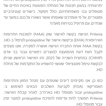
יתרונותיה במגוון תכונות של המחלה הפוגעות באיכות החיים של
מטופלים ובני משפחותיהם, כולל תפקוד, כישורים קוגניטיביים
ומוטוריים, על פי אומדנים שאומתו ואשר נשארו על כנם במשך עד
שנתיים, עם פרופיל בטיחות מועדף.
Prilenia הגישה בקשה לאישור שוק (MAA) לסוכנות התרופות
האירופאית (EMA) וביקשה אישור של pridopidine לטיפול ב-HD.
בקשת MAA אותה החברה הגישה אושרה לסקירה, ואנו מצפים
לקבל חוות דעת מהמועצה למוצרים רפואיים עבור בני אדם
(CHMP) במחצית השנייה של 2025. זהו האישור הראשון שניתן
לבקשת טיפול פוטנציאלי שעשוי להשפיע על התקדמות של מחלת
HD.
כמו כן, אנו מקיימים דיונים שוטפים עם מנהל המזון והתרופות
האמריקאי (FDA) לקביעת השלבים הבאים לשימוש ב-
pridopidine עבור מטופלי HD בארה"ב. לאחר קבלת האישור,
Prilenia תמשיך לתת עדיפות להפיכת pridopidine למוצר זמין
עבור מטופלי HD.