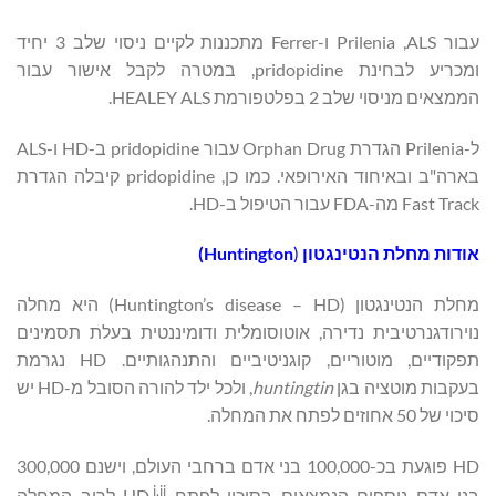
עבור ALS, ‏Prilenia ו-Ferrer מתכננות לקיים ניסוי שלב 3 יחיד
ומכריע לבחינת pridopidine, במטרה לקבל אישור עבור
הממצאים מניסוי שלב 2 בפלטפורמת HEALEY ALS.
ל-Prilenia הגדרת Orphan Drug עבור pridopidine ב-HD ו-ALS
בארה"ב ובאיחוד האירופאי. כמו כן, pridopidine קיבלה הגדרת
Fast Track מה-FDA עבור הטיפול ב-HD.
אודות
מחלת
הנטינגטון
(
Huntington
)
מחלת הנטינגטון (Huntington’s disease – HD) היא מחלה
נוירודגנרטיבית נדירה, אוטוסומלית ודומיננטית בעלת תסמינים
תפקודיים, מוטוריים, קוגניטיביים והתנהגותיים. HD נגרמת
בעקבות מוטציה בגן
huntingtin
, ולכל ילד להורה הסובל מ-HD יש
סיכוי של 50 אחוזים לפתח את המחלה.
HD פוגעת בכ-100,000 בני אדם ברחבי העולם, וישנם 300,000
i,ii
בני אדם נוספים הנמצאים בסיכון לפתח HD.
לרוב המחלה