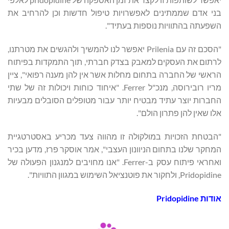
בני אדם שממתינים לאפשרויות טיפול חדשות וכן להרחיב את
השפעתה בהתוויות נוספות בעתיד".
"הסכם זה עם Prilenia יאפשר לנו להמשיך ולהגשים את מטרתנו,
לרתום את העסקים למאבק בצדק חברתי, תוך התמקדות בפיתוח
הראשי של החברה בתחום מחלות אשר אין להן מענה רפואי", ציין
מריו רובירוסה, מנכ"ל Ferrer. "איחוד כוחות ויכולות זה של שתי
החברות יוצר עתיד מבטיח יותר עבור מטופלים הסובלים מבעיות
אלו שאין להן פתרון הולם".
"הבטחת הזכויות במולקולה זו מהווה צעד מכריע באסטרטגיית
המחקר שלנו בתחום הניוונון העצבי", אמר אוסקר פרז, מדען בכיר
ואחראי פיתוח עסק ב-Ferrer. "אנו מחויבים למנגנון הפעולה של
Pridopidine, ולחקור את פוטנציאל השימוש במגוון התוויות".
אודות
Pridopidine