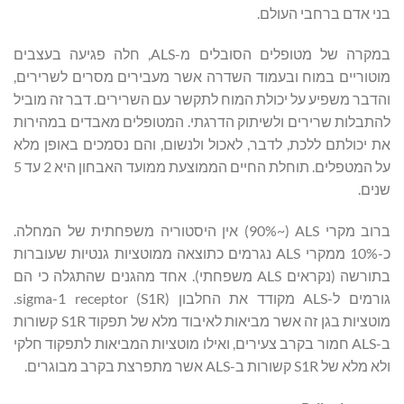
בני אדם ברחבי העולם.
במקרה של מטופלים הסובלים מ-ALS, חלה פגיעה בעצבים
מוטוריים במוח ובעמוד השדרה אשר מעבירים מסרים לשרירים,
והדבר משפיע על יכולת המוח לתקשר עם השרירים. דבר זה מוביל
להתבלות שרירים ולשיתוק הדרגתי. המטופלים מאבדים במהירות
את יכולתם ללכת, לדבר, לאכול ולנשום, והם נסמכים באופן מלא
על המטפלים. תוחלת החיים הממוצעת ממועד האבחון היא 2 עד 5
שנים.
ברוב מקרי ALS ‏(~90%) אין היסטוריה משפחתית של המחלה.
כ-10% ממקרי ALS נגרמים כתוצאה ממוטציות גנטיות שעוברות
בתורשה (נקראים ALS משפחתי). אחד מהגנים שהתגלה כי הם
גורמים ל-ALS מקודד את החלבון sigma-1 receptor (S1R).
מוטציות בגן זה אשר מביאות לאיבוד מלא של תפקוד S1R קשורות
ב-ALS חמור בקרב צעירים, ואילו מוטציות המביאות לתפקוד חלקי
ולא מלא של S1R קשורות ב-ALS אשר מתפרצת בקרב מבוגרים.