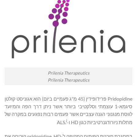
Prilenia Therapeutics
Prilenia Therapeutics
Pridopidine פרידופידין (45 מ"ג פעמיים ביום) הוא אגוניסט קולטן
סיגמא-1 עוצמתי וסלקטיבי ביותר אשר ניתן דרך הפה והמיועד
לווסת מנגנוני הגנה עצביים אשר פעמים רבות נפגעים במקרה של
i
מחלות ניורודגנרטיביות כגון HD ו-ALS.
במסגרת תוכנית הפיתוח המקיפה ל-HD, ‏pridopidine הוכיחה את