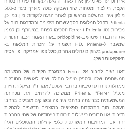
אירו וכן עד 45 מיליון אירו לאחר ההגעה לנקודות פיתוח בטווח
הקצר, רגולציה ומסחור. שווי העסקה כולה מוערך בעד כ-500
מיליון אירו בתשלום מראש וכן לאחר הגעה לנקודות ציון. כמו כן,
Prilenia תקבל תמלוגים בסך עשרות מיליונים ובמדרגות רווח על
מכירות נטו. Prilenia ו-Ferrer הסכימו לפתח במשותף וכן לממן
את הרחבת השימוש ב-pridopidine באזור האמור ועבור התוויות
שמעבר ל-HD. Prilenia תשמור על הזכויות המלאות ב-
pridopidine בשווקים גדולים אחרים, כולל צפון אמריקה, יפן ואסיה
האוקיאנוס השקט.
"אנו גאים לחבור אל Ferrer במסגרת הקידום של המשימה
המשותפת שלנו ולספק טיפול מחולל שינוי לאנשים הסובלים
ממחלות נוירודגנרטיביות ברחבי העולם", אמר ד"ר מייקל ר. היידן,
מנכ"ל Prilenia. "Ferrer ממשיכה להרחיב את נוכחותה
המשמעותית כבר עתה ברחבי אירופה ובשווקים מובילים ברחבי
העולם, תוך התמקדות ספציפית במוצרים חדשניים למחלות
נדירות. אנו סבורים כי שילוב היכולות הייחודיות של שתי החברות
יחד עם המחויבות המשותפת כלפי קהילות המטופלים הללו
יאפשר לשותפות זו לקצר את זמן האספקה של pridopidine לאלפי