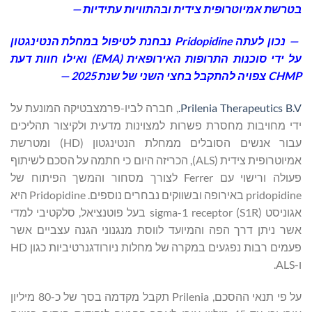
בטרשת
אמיוטרופית
צידית
ובהתוויות
עתידיות
—
—
נכון
לעתה
Pridopidine
נבחנת
לטיפול
במחלת
הנטינגטון
על
ידי
סוכנות
התרופות
האירופאית
(
EMA
)
ואילו
חוות
דעת
CHMP
צפויה
להתקבל
בחצי
השני
של
שנת
2025 —
Prilenia Therapeutics B.V.
, חברה לביו-פרמצבטיקה המונעת על
ידי מחויבות מחסרת פשרות למצוינות מדעית ולקיצור תהליכים
עבור אנשים הסובלים ממחלת הנטינגטון (HD) ומטרשת
אמיוטרופית צידית (ALS), הכריזה היום כי חתמה על הסכם לשיתוף
פעולה ורישוי עם Ferrer לצורך מסחור והמשך הפיתוח של
pridopidine באירופה ובשווקים נבחרים נוספים. Pridopidine היא
אגוניסט sigma-1 receptor (S1R) בעל פוטנציאל, סלקטיבי למדי
אשר ניתן דרך הפה והמיועד לווסת מנגנוני הגנה עצביים אשר
פעמים רבות נפגעים במקרה של מחלות ניורודגנרטיביות כגון HD
ו-ALS.
על פי תנאי ההסכם, Prilenia תקבל מקדמה בסך של כ-80 מיליון