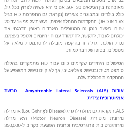
מאובחנת בין הגילאים 30 ו-50, אם כי היא עשויה לפרוץ בכל גיל,
כולל בילדים ובמבוגרים צעירים (נקראת גם התפרצות HD בגיל
צעיר או JHD). התקדמות המחלה איטית, ונעשית על פני 15 עד 20
שנים, כאשר בזמן זה המטופלים מאבדים באופן הדרגתי את
יכולתם לעבוד, לתקשר, להתמודד עם חיי היומיום ולטפל בעצמם.
נכות הולכת וגדלה זו בהיקפה מובילה להסתמכות מלאה על
מטפלים, ובסופו של דבר למוות.
הטיפולים היחידים שקיימים כיום עבור HD מתמקדים בהקלה
סימפטומטית ובטיפול פאליאטיבי, אך לא קיים טיפול המשפיע על
ההתקדמות הכוללת שלה.
אודות
Amyotrophic Lateral Sclerosis (ALS)
טרשת
אמיוטרופית צידית
ALS, הנקראת גם מחלת לו גריג (Lou Gehrig’s Disease) או מחלה
נוירונית מוטורית (Motor Neuron Disease) היא מחלה
נוירודגנרטיבית פרוגרסיבית וכרונית הפוגעת בקרוב ל-350,000