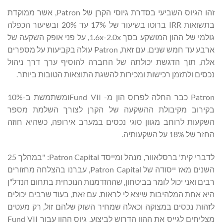
זהו הגיוס השביעי בסדרת גיוסי הקרן של Patron, אשר ממוקדת
בתשואות IRR ברוטו בשיעור של 17% עד 20% ובשיעור הכפלה
גולמי של ההון המושקע בסך 1.6x-2.0x, על פני אופק השקעה של
ארבע עד חמש שנים. עם זאת, Patron עולה בקביעות על מספרים
אלה, תוך הדגשת יכולתה של החברה להוסיף ערך דרך ניהול
נכסים ולתזמן רכישות ומכירות להשגת התוצאות הטובות ביותר.
Patron כבר החלה לפרוס הון מ- Fund VIIומשתמשת ב-10%
בקירוב מקיבולת ההשקעה של הקרן לצורך השלמת מספר
השקעות לרוחב מגוון סוגי נכסים במערב אירופה, כשהיא חוזה
החזר של 18% על השקעותיה.
לדברי קית' ברסלאוור, מנהל ומייסד Patron Capital: "במהלך 25
השנים מאז ייסודה של Patron Capital, עברנו בהצלחה מחזורים
רבים ואני יכול לומר בביטחון, שההזדמנות הנוכחית בתחום הנדל"ן
היא אחת המלהיבות שיצא לי לראות. עם זאת, בעוד שרבים יכולים
לזהות נכסים במצוקה וכאלה שמחיר השוק שלהם זול, רק מעטים
מצליחים לגייס את ההון הדרוש לביצוע. גיוס ההון עבור Fund VII