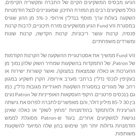
הגיעו מבסיס המשקיעים הקיים של החברה ומקשריה הקיימים,
כולל משקיעים רבים מן המזרח התיכון, שמעוניינים לנצל הזדמנויות
השקעה בעלות ערך מוסף בנדל"ן אירופי. כ-5% מן ההון שגויס
במסגרת Fund VII הגיע ממשקיעים מזרח תיכוניים, לרבות קרנות
פנסיה, קרנות עושר ריבוניות, קרנות הקדשה, קרנות שונות
ומשרדים משפחתיים.
Fund VII ממשיך את אסטרטגיית ההשקעה של הקרנות הקודמות
של Patron, של התמקדות בהשקעות שמחיר השוק שלהן נמוך מן
ההערכות או כאלה שנמצאות במצוקה, ואשר קשורות ישירות או
בעקיפין לנכסי נדל"ן ברחבי מערב אירופה. הקרן תשקיע במגוון
רחב של מגזרים במסגרת השקעות תאגידיות מגובות נדל"ן, כמו
גם בנכסים פרטניים. היקפי העסקאות האופייניות של Patron נעים
בין 30 ל-85 מיליון דולר, והם מאפשרים לחברה לפרוס את גישתה
הגרעינית ולהתמקד בהזדמנויות "מחוץ לשוק" או כאלה שאינן
נגישות למשקיעים אחרים, בעוד ש-Patron מסוגלת לממש
הזדמנויות גדולות יותר תוך שימוש בהון שלה המיועד להשקעות
משותפות.