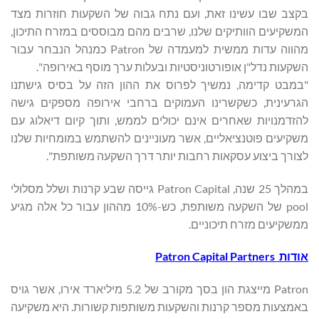
בקצב שבו עשינו זאת, ועם נתח גבוה של השקעות חוזרות מצד
המשקיעים הוותיקים שלנו, שרבים מהם מבוססים במזרח התיכון,
מהווה עדות ממשית למעמדה של Patron כמנהל הנבחר עבור
השקעות נדל"ן אופורטוניסטיות ובעלות ערך מוסף באירופה".
"במבט קדימה, נמשיך לפרוס את ההון הזה על בסיס גישתנו
הגרעינית, כשקשרינו העמוקים ברחבי אירופה מספקים גישה
להזדמנויות שאחרים אינם יכולים לממש, ותוך קיום דיאלוג עם
משקיעים פוטנציאליים, אשר מעוניינים להשתמש במומחיות שלנו
לצורך ביצוע עסקאות רחבות יותר דרך השקעה משותפת".
במהלך 25 שנה, Patron Capital גייסה שבע קרנות ושלל מסלולי
pool של השקעה משותפת, כש-10% מההון עבור כל אלה מגיע
ממשקיעים מזרח תיכוניים.
אודות
Patron Capital Partners
Patron מייצגת הון בסך מקורב של 5.2 מיליארד אירו, אשר גויס
באמצעות מספר קרנות והשקעות משותפות קשורות. היא משקיעה