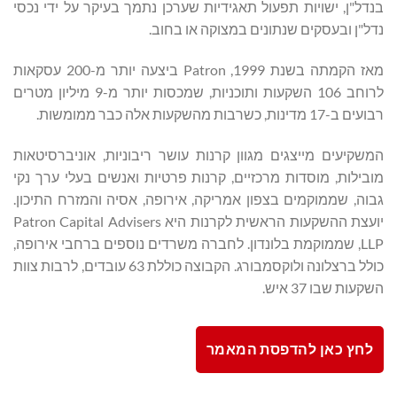
בנדל"ן, ישויות תפעול תאגידיות שערכן נתמך בעיקר על ידי נכסי
נדל"ן ובעסקים שנתונים במצוקה או בחוב.
מאז הקמתה בשנת 1999, Patron ביצעה יותר מ-200 עסקאות
לרוחב 106 השקעות ותוכניות, שמכסות יותר מ-9 מיליון מטרים
רבועים ב-17 מדינות, כשרבות מהשקעות אלה כבר ממומשות.
המשקיעים מייצגים מגוון קרנות עושר ריבוניות, אוניברסיטאות
מובילות, מוסדות מרכזיים, קרנות פרטיות ואנשים בעלי ערך נקי
גבוה, שממוקמים בצפון אמריקה, אירופה, אסיה והמזרח התיכון.
יועצת ההשקעות הראשית לקרנות היא Patron Capital Advisers
LLP, שממוקמת בלונדון. לחברה משרדים נוספים ברחבי אירופה,
כולל ברצלונה ולוקסמבורג. הקבוצה כוללת 63 עובדים, לרבות צוות
השקעות שבו 37 איש.
לחץ כאן להדפסת המאמר