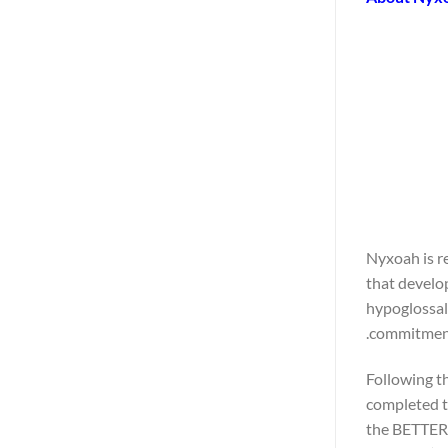
Nyxoah is r
that develo
hypoglossal
commitment 
Following t
completed t
the BETTER 