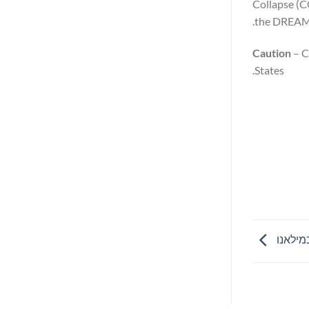
Collapse (C
the DREAM I
Caution
– C
States.