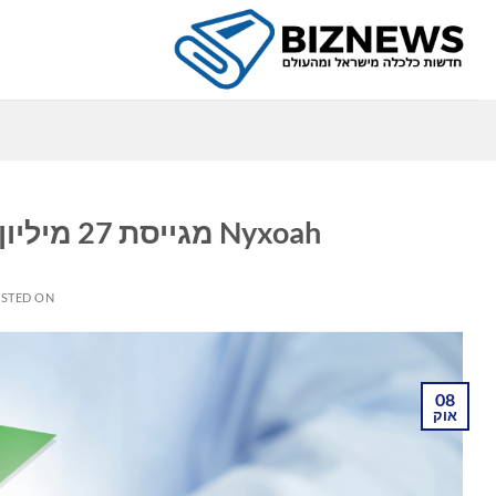
Ski
t
conten
כ
Nyxoah מגייסת 27 מיליון דולר באמצעות הנפקת השוק שלה
STED ON
08
אוק