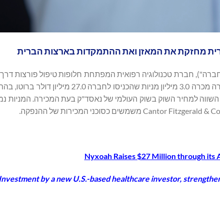
ת מחזקת את המאזן ואת ההתמקדות בארצות הברית
רונקסט בריסל: NYXH) ("Nyxoah" או "החברה"), חברת טכנולוגיה רפואית המפתחת חלופות טיפול פורצו
חסימתי בשינה (OSA) באמצעות אפנון עצבי, הודיעה היום כי החברה מכרה 3.0 מיליון מניות שהכ
5 מיליון דולר, במחיר למניה השווה למחיר השוק בשוק העולמי של נאסד"ק בעת המכירה. המניו
Nyxoah Raises $27 Million through its
Investment by a new U.S.-based healthcare investor, strengthen