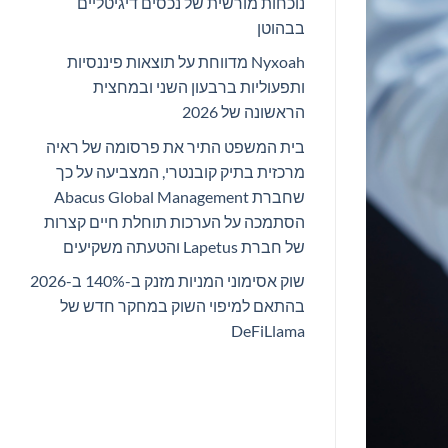
נוכחות מורשית של נכסים דיגיטליים
בבהוטן
Nyxoah מדווחת על תוצאות פיננסיות
ותפעוליות ברבעון השני ובמחצית
הראשונה של 2026
בית המשפט התיר את פרסומה של ראיה
מרכזית בתיק קובנטרי, המצביעה על כך
שחברת Abacus Global Management
הסתמכה על הערכות תוחלת חיים קצרות
של חברת Lapetus והטעתה משקיעים
שוק אסימוני המניות מזנק ב-140% ב-2026
בהתאם למיפוי השוק במחקר חדש של
DeFiLlama