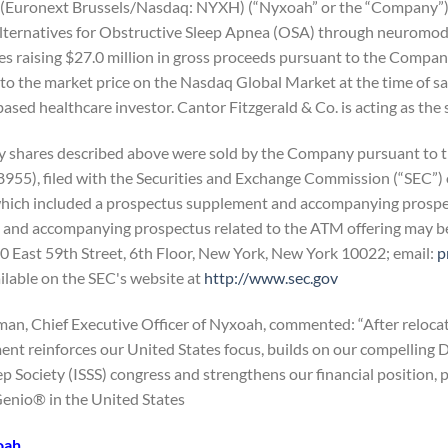
(Euronext Brussels/Nasdaq: NYXH) (“Nyxoah” or the “Company”)
lternatives for Obstructive Sleep Apnea (OSA) through neuromod
es raising $27.0 million in gross proceeds pursuant to the Company
to the market price on the Nasdaq Global Market at the time of sal
based healthcare investor. Cantor Fitzgerald & Co. is acting as the 
y shares described above were sold by the Company pursuant to t
955), filed with the Securities and Exchange Commission (“SEC”)
hich included a prospectus supplement and accompanying prospect
and accompanying prospectus related to the ATM offering may be 
0 East 59th Street, 6th Floor, New York, New York 10022; email:
p
ailable on the SEC's website at
http://www.sec.gov
lman, Chief Executive Officer of Nyxoah, commented: “After relocat
ment reinforces our United States focus, builds on our compelling
ep Society (ISSS) congress and strengthens our financial position, 
enio® in the United States.”
oah