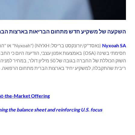
השקעה של משקיע חדש מתחום הבריאות בארצות הברי
Nyxoah SA
(נאסד"ק/יו
השוק הכוללת של החברה בגובה של 0
ריבית שהתקבלה, למשקיע יחיד בארצות הברית מתחום הרפואה. Cantor Fitzgerald & Co משמשים כסוכני המכירות של ההנפקה.
 At-the-Market Offering
ing the balance sheet and reinforcing U.S. focus