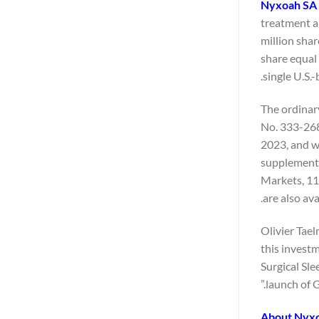
Nyxoah SA
treatment a
million shar
share equal 
single U.S.-
The ordinar
No. 333-268
2023, and w
supplement 
Markets, 11
.
are also av
Olivier Tae
this invest
Surgical Sle
launch of G
About Nyx