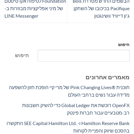
הבשמים החדש מסדרת Bois
Foundation לטיפוח אקו סיסטם
Pacifique בכיכובו של השחקן
של מיני אפליקציות מבוזרות ב-
ג'ון דייוויד וושינגטון
LINE Messenger
חיפוש
חיפוש
מאמרים אחרונים
תוכנית Pink Changing Lives®‎ של מרי קיי הופכת חזון להשפעה
מדידה עבור נשים ברחבי העולם
OpenFX רוכשת את Global Ledger כדי להשיק חשבונות
רב-מטבעיים עבור חברות פינטק
Hamilton Reserve Bank ו- SEE Capital Hamilton Ltd.‎ התקשרו
בהסכם שיווק והפניית לקוחות