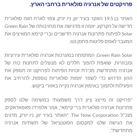
פרויקטים של אנרגיה סולארית ברחבי הארץ.
האתר בן 19.5 האקר בעיר יוון, ניו יורק, צפוי לארח חווה סולארית
חדישה על הקרקע. יוזמה זו מדגישה את מחויבותה של Green Rain
Solar לפיתוח פתרונות אנרגיה חדשניים וברי קיימא המאיצים את
המעבר לאפס פליטות פחמן נטו.
Green Rain Solar, המתמחה במערכות אנרגיה סולארית עירוניות
ומבוזרות, שואפת להפוך חללים לא מנוצלים לתחנות כוח של
אנרגיה מתחדשת. מכירת זכויות הפיתוח לפרויקט זה תספק את
ההון הדרוש כדי לשפר יוזמות סולאריות נוספות, להרחיב את
הפעילות ולתמוך באימוץ אנרגיה נקייה באזורי ביקוש.
"פרויקט זה מייצג ציון דרך משמעותי במשימה שלנו לספק
פתרונות אנרגיה סולארית ברי קיימא", אמר אלפרדו פאפאדאקיס,
מנכ"ל The Now Corporation. "האתר בעיר יוון, ניו יורק, מדגים
את הגישה שלנו למקסום הפוטנציאל של תשתיות אנרגיה
מתחדשת".