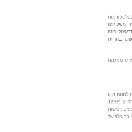
 יופי וטיפוח אישי בפלטפורמות
ל תמחור תחרותי, משלוחים
סחר הדיגיטלי ראה
ינוי בחוויית
יותר ממגמת
המסחר החברתי הוא מגמה גלובלית, כאשר 68% מסך הרכישות בפלטפורמות הללו הן אימפולסיביות. החנות של TikTok גדלה והפכה לחנות ה-8
ברשימת המשווקים הקמעוניים בארה"ב בתחום המסחר האלקטרוני במוצרי בריאות ויופי, עם מכירות מוצרי יופי בסך מיליארד דולר בארה"ב. 12.5%
עים רכישות
היעד המועדף על צרכנים לצורך גילוי של