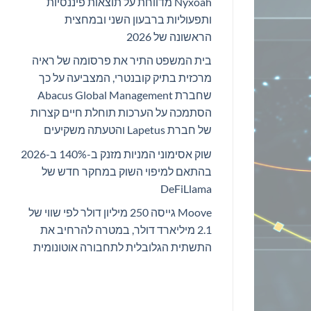
Nyxoah מדווחת על תוצאות פיננסיות
ותפעוליות ברבעון השני ובמחצית
הראשונה של 2026
בית המשפט התיר את פרסומה של ראיה
מרכזית בתיק קובנטרי, המצביעה על כך
שחברת Abacus Global Management
הסתמכה על הערכות תוחלת חיים קצרות
של חברת Lapetus והטעתה משקיעים
שוק אסימוני המניות מזנק ב-140% ב-2026
בהתאם למיפוי השוק במחקר חדש של
DeFiLlama
Moove גייסה 250 מיליון דולר לפי שווי של
2.1 מיליארד דולר, במטרה להרחיב את
התשתית הגלובלית לתחבורה אוטונומית