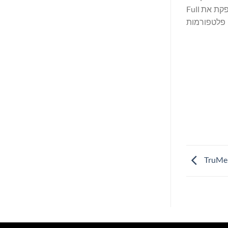
החברה פעילה ב-90 ארצות ומכסה כ-85% מאוכלוסיית העולם, עם הוצאות צרכנים גלובליות בסכום העולה על 7.2 טריליון דולר. NIQ מספקת את Full
 פלטפורמות