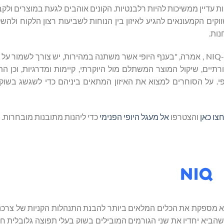
עדיין ממשיכות להיות רלבנטיות. הקונים אוהבים לגעת במוצרים ולקבל 
וקים הקמעונאים להגיע לאיזון בין הנוחות לשביעות רצון הלקוח ולהש
נות.
טארה ג’יימס טיילור, סגנית נשיא בכירה למוצרי טיפוח אישי ויופי ב-NIQ , אמרה, "בענף היופי אשר משתנה במהירות, יש צורך ל
ניים והמסורתיים, שיקול המוצר המשתלם מול היוקרתי, קיימות ומדרגיות, וכן
י. על הסוחרים למצוא את האיזון המתאים ביניהם כדי לשגשג בשוק מ
צו כאן
והצטרפו
אל מעגל היופי הפנימי
כדי ליהנות מתובנות מובחרות.
ין צרכני והיא מספקת את הכלים המלאים ביותר להבנת התנהלות הקניות של צר
דשות לצמיחה. בשנת 2023 השתלבה NIQ עם GfK, מה שהביא יחדיו את שני הגורמים המובילים בשוק בעלי תפוצה גל