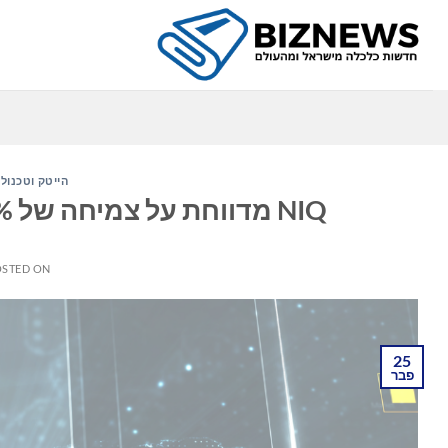
Ski
t
conten
הייטק וטכנולו
NIQ מדווחת על צמיחה של 7.3% משנה לשנה במגזר היופי הגלובלי
STED ON
25
פבר