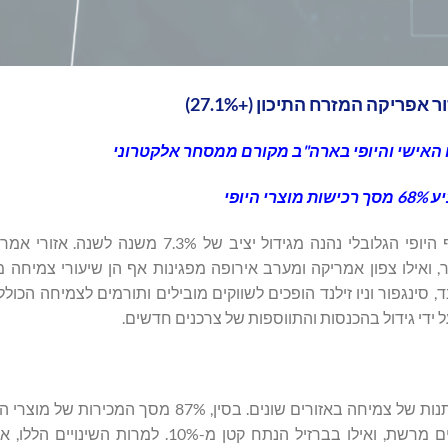
 האישי והיופי בארה"ב מקורם ממסחר אלקטרוני
 היופי
‏NielsenIQ (NIQ), חברה מובילה למודיעין צרכני, חושפת כי ענף היופי הגלובלי נהנה מגידול י
, ואילו צפון אמריקה ומערב אירופה מפגינות אף הן שיעורי צמיחה 
דרום קוריאה, הודו, תאילנד, סינגפור וניו זילנד הופכים לשווקים מובילים ותורמים לצמיחה ה
 ידי גידול בהכנסות והתווספות של צרכנים חדשים.
המסחר האלקטרוני מוביל את מכירות מוצרי היופי, עם רמות משתנות של צמיחה באזורים שונים. בסי
העור מתבצעות באינטרנט. בהודו 17% מסך מוצרי היופי נרכשים מרשת, ואילו בברזיל הנתח קט