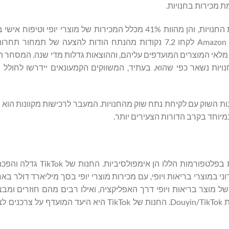
ת מכירות בחנויות.
המכירות המקוונת בארה"ב ממשיכות לעלות בהרבה על המכירות החנויות, והן מהוות 41% מכלל המכירות של מוצרי
המסחר האלקטרוני. בארבע השנים האחרונות פלטפורמות כגון Amazon לקחו 7.2 נקודות מהנתח הודות להצעה ש
ותר לקוחות פונים ל-Amazon כדי לחדש את מלאי המוצרים המועדפים עליהם, וההוצאות גדלות מדי שנה. המ
ונאי בחנויות נשאר כפי שהוא. בעתיד, המשווקים הקמעונאים יידרשו לחולל ש
 השוק עם לקיחת נתח שוק מהחנויות. המעבר לרכישות מקוונות הוא 
מיוחד בקרב הדורות הצעירים יותר.
 מוצר בריאות ויופי דרך האפליקציה, ואילו רבים מהם חוזרים ומבצ
נוספות. בסין, 31% מסך הרכישות של מוצרי טיפוח העור הן בחנות Douyin/TikTok. החנות של TikTok היא 