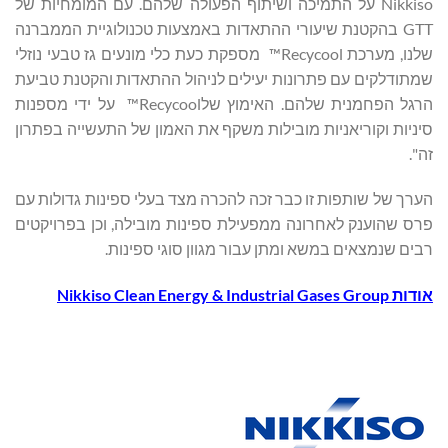
Nikkiso על התמיכה ושיתוף הפעולה שלהם. עם המומחיות של
GTT בהקטנת שיעורי ההתאדות באמצעות טכנולוגיית הממברנה
שלנו, מערכת Recycool™ מספקת כעת כלי מונעים גז טבעי נוזלי
שמתודלקים עם פתרונות יעילים לניהול ההתאדות והקטנת טביעת
הרגל הפחמנית שלהם. האימוץ שלRecycool™ על ידי מספנות
סיניות וקוריאניות מובילות משקף את האמון של התעשייה בפתרון
זה".
הערך של שותפות זו כבר זכה להכרה מצד בעלי ספינות גדולות עם
פרס שהוענק לאחרונה ממפעילת ספינות מובילה, וכן בפרויקטים
רבים שנמצאים במשא ומתן עבור מגוון סוגי ספינות.
אודות
Nikkiso Clean Energy & Industrial Gases Group