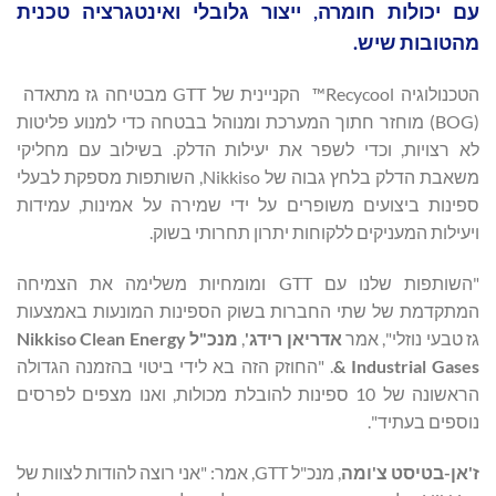
עם יכולות חומרה, ייצור גלובלי ואינטגרציה טכנית
מהטובות שיש.
הטכנולוגיה Recycool™ הקניינית של GTT מבטיחה גז מתאדה
(BOG) מוחזר חתוך המערכת ומנוהל בבטחה כדי למנוע פליטות
לא רצויות, וכדי לשפר את יעילות הדלק. בשילוב עם מחליקי
משאבת הדלק בלחץ גבוה של Nikkiso, השותפות מספקת לבעלי
ספינות ביצועים משופרים על ידי שמירה על אמינות, עמידות
ויעילות המעניקים ללקוחות יתרון תחרותי בשוק.
"השותפות שלנו עם GTT ומומחיות משלימה את הצמיחה
המתקדמת של שתי החברות בשוק הספינות המונעות באמצעות
גז טבעי נוזלי", אמר
אדריאן רידג'
,
מנכ"ל
Nikkiso Clean Energy
& Industrial Gases
. "החוזק הזה בא לידי ביטוי בהזמנה הגדולה
הראשונה של 10 ספינות להובלת מכולות, ואנו מצפים לפרסים
נוספים בעתיד".
ז'אן-בטיסט צ'ומה
, מנכ"ל GTT, אמר: "אני רוצה להודות לצוות של