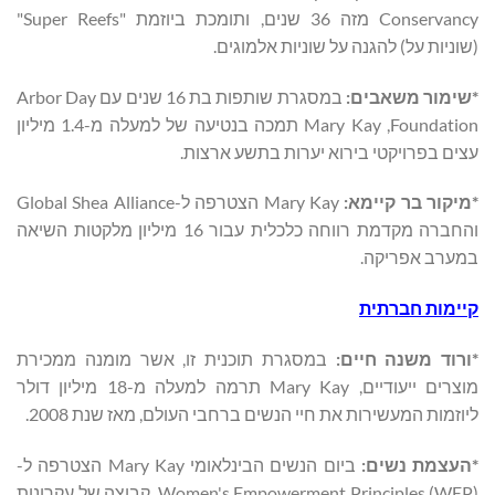
Conservancy מזה 36 שנים, ותומכת ביוזמת "Super Reefs"
(שוניות על) להגנה על שוניות אלמוגים.
*שימור משאבים:
במסגרת שותפות בת 16 שנים עם Arbor Day
Foundation, ‏Mary Kay תמכה בנטיעה של למעלה מ-1.4 מיליון
עצים בפרויקטי בירוא יערות בתשע ארצות.
*מיקור בר קיימא:
Mary Kay הצטרפה ל-Global Shea Alliance
והחברה מקדמת רווחה כלכלית עבור 16 מיליון מלקטות השיאה
במערב אפריקה.
קיימות חברתית
*ורוד משנה חיים:
במסגרת תוכנית זו, אשר מומנה ממכירת
מוצרים ייעודיים, Mary Kay תרמה למעלה מ-18 מיליון דולר
ליוזמות המעשירות את חיי הנשים ברחבי העולם, מאז שנת 2008.
*העצמת נשים:
ביום הנשים הבינלאומי Mary Kay הצטרפה ל-
Women's Empowerment Principles (WEP), קבוצה של עקרונות