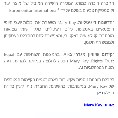
החברה הוכרה כמותג המכירה הישירה המוביל של מוצרי עור
1
וקוסמטיקת צבעים בעולם על ידי Euromonitor International
.
*חדשנות דיגיטליות
: Mary Kay משפרת את יכולות יועצי היופי
העצמאיים באמצעות כלים דיגיטליים, כולל יישומי מציאות
מורחבת וקטלוג אינטראקטיבי, ומאפשרת להם להתבלט בעסקיהן
ולממש את חלומן.
*
קידום שיוויון מגדרי ב-
AI
: באמצעות השותפות עם Equal
Rights Trust, ‏‏‏Mary Kay הפכה לחלוצה במחקר למניעת דעה
מוטה בטכנולוגיות AI.
לקבלת תובנות נוספות שקשורות באסטרטגיית הקיימות הגלובלית
של Mary Kay, במעורבות ובהשפעת החברה, ניתן לעיין בדו"ח
המלא
כאן
.
אודות
Kay
Mary