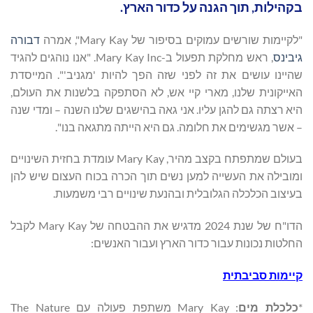
בקהילות, תוך הגנה על כדור הארץ.
"לקיימות שורשים עמוקים בסיפור של Mary Kay", אמרה
דבורה
גיבינס
, ראש מחלקת תפעול ב-Mary Kay Inc. "אנו נוהגים להגיד
שהיינו עושים את זה לפני שזה הפך להיות 'מגניב'". המייסדת
האייקונית שלנו, מארי קיי אש, לא הסתפקה בלשנות את העולם,
היא רצתה גם להגן עליו. אני גאה בהישגים שלנו השנה – ומדי שנה
– אשר מגשימים את חלומה. גם היא הייתה מתגאה בנו".
בעולם שמתפתח בקצב מהיר, Mary Kay עומדת בחזית השינויים
ומובילה את העשייה למען נשים תוך הכרה בכוח העצום שיש להן
בעיצוב הכלכלה הגלובלית ובהנעת שינויים רבי משמעות.
הדו"ח של שנת 2024 מדגיש את ההבטחה של Mary Kay לקבל
החלטות נכונות עבור כדור הארץ ועבור האנשים:
קיימות סביבתית
*
כלכלת מים
: Mary Kay משתפת פעולה עם The Nature