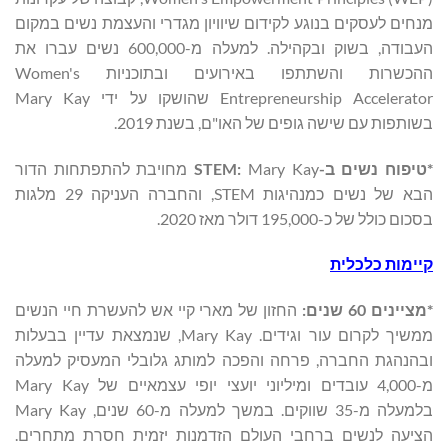
מנחים לעסקים בנוגע לקידום שיוויון מגדרי והעצמת נשים במקום
העבודה, בשוק ובקהילה. למעלה מ-600,000 נשים עברו את
ההכשרות והשתתפו באירועים ובתוכניות Women's
Entrepreneurship Accelerator שהושקו על ידי Mary Kay
בשותפות עם שישה גופים של האו"ם, בשנת 2019.
*טיפוח נשים ב-
:
STEM
Mary Kay מחויבת להתפתחות הדור
הבא של נשים כמנהיגות STEM, והחברה העניקה 29 מלגות
בסכום כולל של כ-195,000 דולר מאז 2020.
קיימות כלכלית
*מציינים 60 שנים:
החזון של מארי קיי אש להעשרת חיי הנשים
ממשיך לקרום עור וגידים. Mary Kay, שנמצאת עדיין בבעלות
ובהנהגת החברה, פרחה והפכה למותג גלובלי המעסיק למעלה
מ-4,000 עובדים ומיליוני יועצי יופי עצמאיים של Mary Kay
בלמעלה מ-35 שווקים. במשך למעלה מ-60 שנים, Mary Kay
הציעה לנשים ברחבי העולם הזדמנות יזמית חסרת מתחרים.