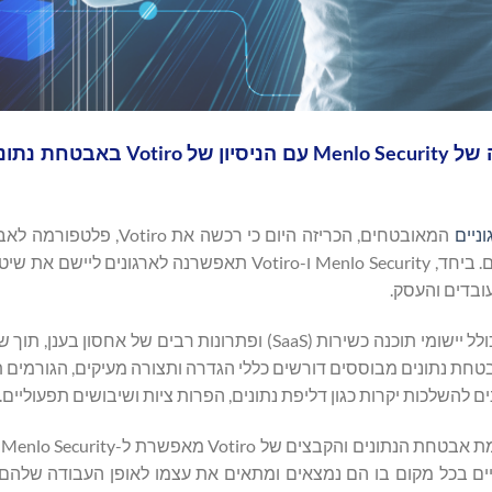
הרכישה מרחיבה את הדפדפן ופתרונות סביבת העבודה של enlo Security
ניים
המאובטחים, הכריזה היום כי רכשה את iro
וקבצים המתמחה בפירוק ושחזור תוכן (CDR) ומניעת אובדן נתונים. ביחד, Menlo Security ו-Votiro תאפשר
ובדים והעסק.
בארגונים המודרניים של ימינו נתונים מאוחסנים במקומות רבים, כולל יישומי תוכנה כשירות (SaaS) ופתרונות רב
C) ושירותי ענן פרטיים. כלי אבטחת נתונים מבוססים דורשים כללי הגדרה ותצורה מעיקים, הגורמ
להשלכות יקרות כגון דליפת נתונים, הפרות ציות ושיבושים תפעוליים.
הר
ם בכל מקום בו הם נמצאים ומתאים את עצמו לאופן העבודה שלה