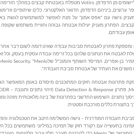
מקדישים לרוב למעלה מ-80% מזמן העבודה שלהם להתחברות ליישומים מן הדפדפן. Votiro מטפלת באבטחת ק
 ערוצים, ביניהם הדפדפן, הדואר האלקטרוני, כלים שיתופיים וזרימו
ות יישומים. פתרון האבטחה המורחב של Menlo Security מעניק גישה עם "אפס אמון" על מנת לאפשר למשתמשים 
בצים. הפתרון מעניק יעילות אבטחה גבוהה וחוויית משתמש שקופה באו
ופן עבודתם.
המוצרים שלנו ומספקת פתרון לאבטחת סביבות עבודה שאינו דומה לשום דבר אחר
ולת לאבטח את הנתונים שלהם בכל זרימה עבודה עסקית בעסק, וכל זא
פילוסופיה של אספקת פתרונות אבטחה חזקים המתוכננים מיסודם באופן המאפשר 
וך נתונים. השימוש החדשני בפתרונות של בינה מלאכותית מזהה ומונ
ורך בתצורת כללים מורכבת וסטטית.
נים בסביבת העבודה המודרנית – גישה המשלימה היטב את הטכנולוגיה והפי
מתאימה בצורה מושלמת ל-Votiro. אני מצפה לעבוד לצד הצוות המוכשר של Menlo כדי להבטיח מעבר חלק עבור 