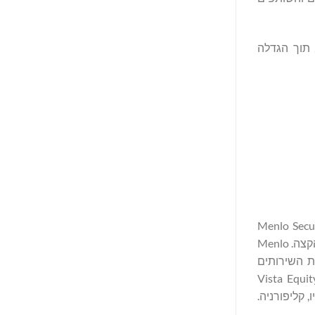
רכישה זו מרחיבה את השוק הכולל הזמין ל-Menlo Security, תוך הגדלה
ים מפני איומי סייבר התוקפים דפדפני רשת. פלטפורמת אבטחת ענן-דפדפן המוגנת בפטנט של Menlo Security
מתאימה את עצמה כדי לספק הגנה מקיפה לארגונים בכל הגדלים, ללא צורך בתוכנת נקודת קצה ומבלי להשפיע על החוויה של משתמש הקצה. Menlo
Fortu, שמונה מתוך עשרת מוסדות השירותים
Vista Equity Partners, Neube
. המטה של Menlo Security שוכן במאונטיין וויו, קליפורניה.