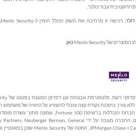
רודוקטיבית עבור כולנו".
, 
כאן
.
Menlo Security מגינה על ארגונ
Security זוכה לאמון מצדם של עסקים גלובליים גדולים, ביניהם חברות הנכללות ברשימת ne 500
הפיננסיים הגלובליים הגדולים ביותר ומוסדות ממשלתיים גדולים. החברה מגובה על ידי rger Berman, General
Catalyst, American Express Ventures, Ericsson Ventures, HSBC ו-JPMorgan Chase