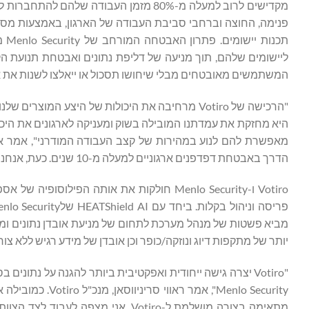
פנימה, החוצה וברחבי סביבת העבודה של הארגון, באמצעות מספר
תכנ
ליישומים שלהם, תוך מניעה של דליפת נתונים ואבטחת תנועת הק
המשתמשים מאובטחים מבלי שיחושו תסכול או ייאלצו לשנות את א
"הרכישה של Votiro מרחיבה את היכולות של היצע 
היא מחזקת את עמדתנו המובילה בשוק ומעניקה לארגונים את היכ
הדרך באבטחת דפדפנים ארגוניים למעלה מ-10 שנים. כעת, אנחנו משנים את העתיד של אבטחת סביבת העבודה".
Votiro ו-Menlo Security חולקות את אותה ה
מביא פשטות של מנהל מערכת לתחום של מניעת אובדן נתונים ומיס
יותר של מתקפות דיוג ונוזקה/כופר וכן אובדן של מידע רגיש ללא צ
"Votiro יצרה גישה ייחודית ואפקטיבית ביותר להגנה על נתו