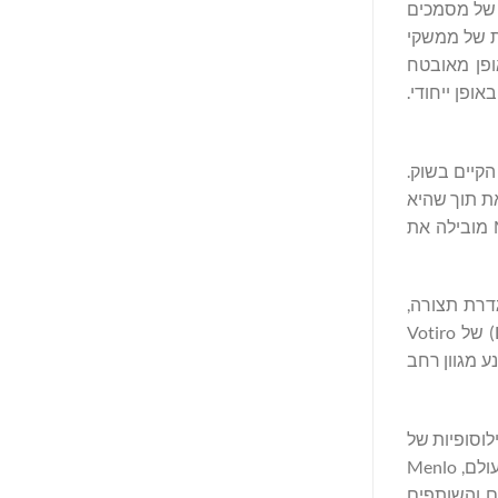
בצים במהלך הזרימה של מסמכים
ת של ממשקי
לגשת באופן מאובטח
פן ייחודי.
 הקיים בשוק.
ת תוך שהיא
מאפשרת להם לנוע במהירות של קצב העבודה המודרני", אמר אמיר בן-אפרים, המייסד השותף והמנכ"ל שלMenlo Security. "Menlo מובילה את
הגדרת תצורה,
פריסה וניהול בקלות. ביחד עם HEATShield AI שלMenlo Security, פתרון Data Detection & Response (זיהוי נתונים ותגובה – DDR) של Votiro
ע מגוון רחב
לוסופיות של
Menlo Security", אמר ראווי סריניווסאן, מנכ"ל Votiro. כמובילה אמינה בתעשייה עם רקורד חזק של תמיכה במיליוני משתמשים בכל העולם, Menlo
הלקוחות, העובדים והשותפים