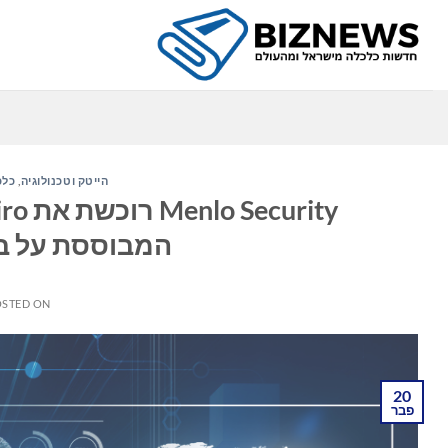
Ski
t
conten
הייטק וטכנולוגיה
,
כלכ
המבוססת על בי
STED ON
20
פבר