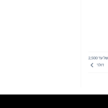
Bitget משיקה קמפיין בלעדי לנושים של FTX עם תמריצים של עד 2,500
דולר