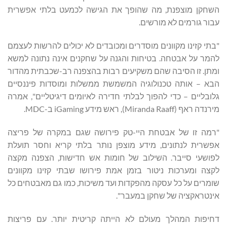
השחקן מוצפנת, מה שהופך את הגישה לכמעט בלתי אפשרית
עבור גורמים לא מורשים.
"בתי קזינו מקוונים מוסדרים ומכובדים לא יכולים להרשות לעצמם
להמר על אבטחה. בטיחות והגנה על שחקנים אינה נתונה למשא
ומתן. זו הסיבה שהם משקיעים רבות בהצפנה רב-שכבתית מהדור
הבא – אותה טכנולוגיה המשמשת ממשלות ומוסדות פיננסיים
גלובליים – כדי להפוך לבלתי חדירה לאיומים דיגיטליים", אמרה
מירנדה ראף (Miranda Raaff), ראש מידע iGaming ב-MDC.
"רמה זו של אבטחת היי-טק פירושה שגם במקרה של פריצה
אפשרית לנתונים, מידע מוצפן נותר בלתי קריא וחסר תועלת
לפושעי סייבר. השילוב של חומות אש חדישות, הצפנה מקצה
לקצה ומערכות ניטור בזמן אמת פירושו שבתי קזינו מקוונים
שומרים על כל עסקה מהפקדות ועד משיכות, כמו גם מאבטחים כל
אינטראקציה של שחקן במעבר".
דחיפות המהלך מעולם לא הייתה קריטית יותר. עם פריצות