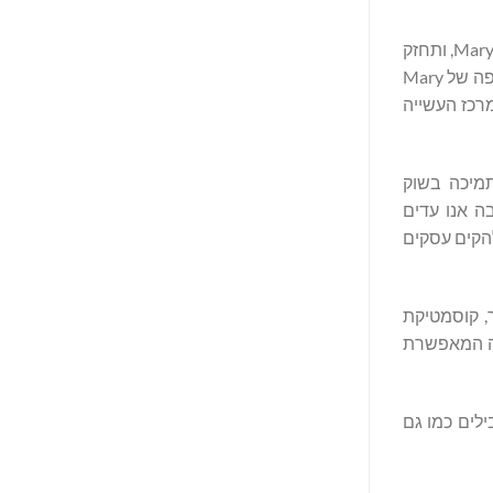
“אין לי ספק שההתרחבות שלנו לקירגיסטן תיתן השראה לנשים רבות אשר יגלו את הכוח מחולל השינוי הטמון במוצרים המוכרים של Mary Kay, ותחזק
, נשיאת אזור אירופה של Mary
מרכז העשייה
שיבושים ותמיכה בשוק
ן, בה אנו עדים
להקים עסקים
 העור, קוסמטיקת
מנות העסקית הייחודית אותה Mary Kay מציעה, העצמה המאפשרת
בילים כמו גם