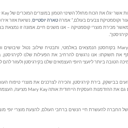
עור וקוסמטיקת צבעים בעולם,” אמרה
טארה יוסטייס
ר מאשר מכירת מוצרי קוסמטיקה – אנו משנים חיים. אמונה זו נמצאת ב
ירגיסטן".
הפעילות של Mary Kay בקירגיסטן תנוהל על ידי משרדי Mary Kay בקזחסטן הנמצאים באלמטי, ותבטיח שילוב נטול 
ל Mary Kay Kazakhstan, שיתף את תשוקתו: אנו נרגשים להרחיב את הפעילות שלנו לקירגיסט
כה הטובה ביותר ליועצי היופי העצמאים שלנו בקירגיסטן ולעזור להם 
Mary Ka אירחה סדרה של אירועים בבישקק, בירת קירגיסטן, והכירה לצרכנים את מוצרי טיפוח
הצבעים והבשמים המוערכים של המותג. האירועים הללו מדגישים גם את ההזד
ב נוסף במסע של החברה להעשרת חיי הנשים ברחבי העולם, להצעת מוצרי יופי מו