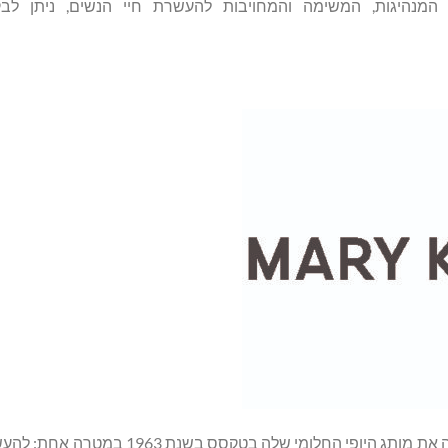
אז. כעת. תמיד. כאחת מפורצות הדרך המקוריות, מרי קיי אש הקימה את מותג היופי החל