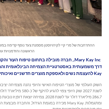
ההתרחבות של מרי קיי לקירגיזסטן מסמנת צעד נוסף קדימה במש
הראשונה והזדמנויות עסקיות שאי
‏Mary Kay Inc., חברה מובילה בתחום טיפוח 
Kay להעצמת נשים ולאספקת מוצרים חדשניים ואיכותיים בתחום טיפוח העור והיופי בכל העולם.
השוק העולמי של מוצרי הטיפוח האישי והיופי נהנה מצמיחה יציבה
286.7 מיליארד דולר עד לשנת 2028. צמ
ומתגמלות. Mary Kay מכירה במגמת הגידול, והח
יופי מובחרים ולהזדמנויות יזמות.