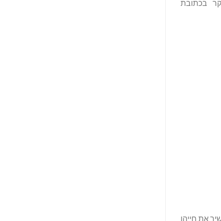
ומי שלה בטקסס בשנת 1963 במטרה אחת: להעשיר את חייהן