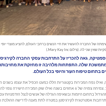
ימתה של החברה להעשיר את חיי הנשים ברחבי העולם, להציע מוצרי יופי
ן שני לה. (צילום Mary Kay Inc.)
העור והקוסמטיקה, גאה להכריז על התרחבות עסקי החברה לקירגיסטן
, ואילו נפח המכירות בקטגוריות הללו כמעט הכפיל את עצמו בשנים ה
לשנת 2027 שוק היופי צפוי להגיע להיקף של כ-580 מיליארד דולר, צמיחה צפויה של 6 אחוזים בשנה ואילו שוק המכיר
יחה יוצאת דופן זו נובעת מהגידול בתחום היזמות ובשאיפה הגדלה של אנשים לנצל הזדמנויות
ברה מבצעת התרחבות אסטרטגית לקירגיסטן במטרה לתת מענה לדרישה ההולכת 