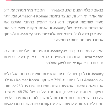
בנאום קבלת הפנים שלו, סאנג-היון יון הסביר מהי מטרת האירוע.
הוא אמר: "אירוע זה, שנוצר ביוזמת Kolmar ו-Amazon, הוא יותר
מעוד שותפות עסקית. הוא נועד להפיץ ברחבי העולם את
החדשנות והערכים של K-beauty. אנחנו מקווים שהאירוע הזה
יהיה אבן פינה לגילוי הזדמנויות גלובליות עבור K-beauty ולשיתוף
אסטרטגיות מפורטות להטמעה."
האירוע התקיים תוך כדי ש-K-beauty נהנית מפופולריות רחבה ב-
Amazonושתי החברות מעוניינות לתמוך באופן פעיל בכניסת
חברות היופי הקוריאניות לשוק העולמי.
K-beauty כל כך פופולרית עד שמכירות מוצריה בחנות הגלובלית
של Amazon גדלו ביותר מ-75% אשתקד. Kolmar Korea מובילה
את המגמה הזאת באמצעות השגת חוזים חדשים עם 253 לקוחות,
בעיקר מותגים עצמאיים, ומסמנת עלייה של 48.7% מהשנה
שעברה. שתי החברות מתכננות להמשיך לזהות מותגים בולטים
המובילים מגמות עולמיות בשוק עם קונספטים מושכים וטכנולוגיות