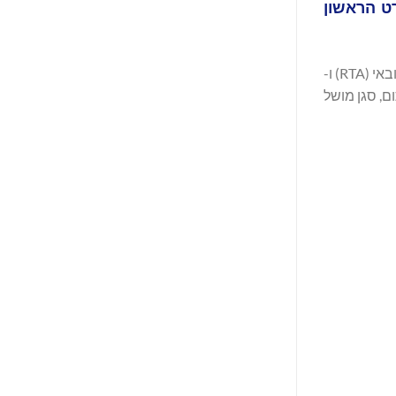
ורט הראשון
הוורטיפורט ממוקם בנמל התעופה הבינלאומי של דובאי (DXB), ונבנה על ידי שותפיה של Joby במיזם זה, רשות הכבישים והתחבורה של דובאי (RTA) ו-
ם, סגן מושל