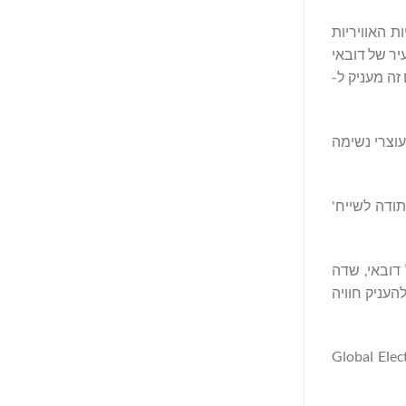
Job, המיועדת לשרת את המוניות האוויריות
מרכז העיר של דובאי
ז במסגרת ההסכם הסופי שנחתם בין Joby, RTA ו-Skyports בפברואר 2024. הסכם זה מעניק ל-
עוצרי נשימה
תודה לשייח'
 דובאי, ולספק קישוריות שוטפת עם תחנה מספר 2 במטרו של דובאי, שדה
 והוא תוכנן על מנת להעניק חוויה
Global Electric Aviation Cha)