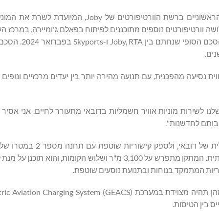
הוורטיפורט בנמל התעופה DXB הוא אחד מארבעה המיקומים הראשוניים ברשת הוורטיפורטים של y
 מתכננת להשיק באיחוד האמירויות כבר בסוף 2025. שלושה וורטיפורטים נוספים מתוכננים לפיתוח בפאלם ג'ומיירה, ב
ובמרינה של דובאי. השירות המתוכנן של Joby הוכר
ווית נסיעה מהפכנית, עם תנועה מהירה יותר בין יעדים מרכזיים ונופים 
נו לשירות מוניות אוויר חשמליות בדובאי מתעורר לחיים. אני אסיר 
בותם לחדשנות".
הוורטיפורט מתוכנן להשתלב עם רשת התחבורה המולטי-מודאלית של
התעופה DXB, תשתיות חניה ואפשרויות נוספות של תחבורה יבשתית. המתקן מתפרש על 3,100 מ"ר ושלוש הקומות,
וויריות המתמקד בנוחות ובתנועת נוסעים שוטפת.
הוורטיפורט מתוכנן לכלול שני עמדות המראה ונחיתה. כל אחת מהן תהיה מצוידת במערכת rging System (GEACS