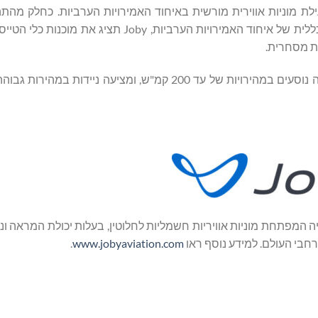
ילת מוניות אווירית מורשית באיחוד האמירויות הערביות. כחלק מהת
ההסמכה של מפעילה אווירית מטעם רשות התעופה האזרחית הכללית של איחוד האמירויות הערביות, y
ת מסחרית.
המונית האווירית החשמלית של Joby מיועדת לשאת טייס וארבעה נוסעים במהירויות של עד 200 קמ"ש, ומציעה
חברת תחבורה מקליפורניה המפתחת מוניות אוויריות חשמליות לחלוטין, בעלות יכולת המראה
חבי העולם. למידע נוסף ראו
www.jobyaviation.com
.