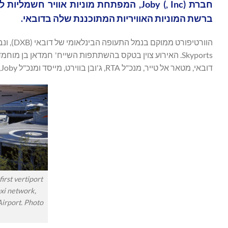
חברת Joby (, Inc), המפתחת מוניות אוויר
ברשת המוניות האוויריות המתוכננת שלה בדובאי.
Skyports. האירוע צוין בטקס בהשתתפות השייח' חמדאן בן 
דובאי, מטאר אל טייר, מנכ"ל RTA, ג'ובן בווירט, מייסד ומנכ"ל Joby, וכן נציגים מרשות הכבישים והתחבורה של דובאי ומ-Skyports.
irst vertiport
axi network,
Airport. Photo