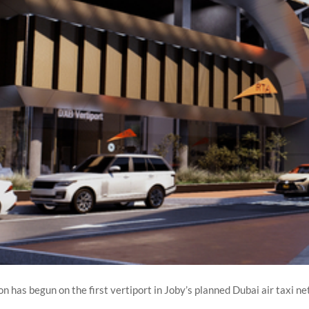
n has begun on the first vertiport in Joby’s planned Dubai air taxi n