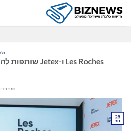
Ski
t
conten
כלכ
Les Roches ו-ex
STED ON
28
נוב