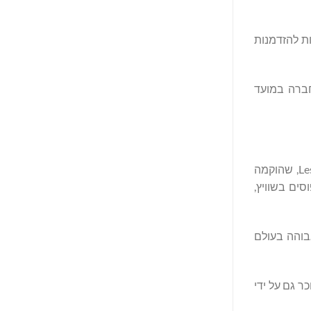
 הנגישות להזדמנות
ת ההעסקה של החברה במועד
Les Roches מפעילה מוסד שוויצרי מכובד המוקדש לטיפוח המנהיגים החדשניים ובעלי היזומה של המחר בתעשיית האירוח. Les Roches, שהוקמה
הלים בתחומי היוקרה, אירוח, תיירות וניהול ספורט. ל-Les Roches יש קמפוסים בשוויץ,
ציעות מוסדות השכלה גבוהה בעולם
רשמית מהמועצה השוויצרית להסמכה (SAC) כמכון שוויצרי למדעים יישומיים. בנוסף להכרה זו, Les Roches מוכר גם על ידי