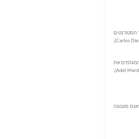
גת הזדמנות יוצאת דופן עבור הסטודנטים
שלנו לשקוע בעולם התעופה הפרטית ולהופיע כמובילים עתידיים בניהול חברות תעופה", אמר קרלוס דיאז דה לה לאסטרה (Carlos Díez de la Lastra),
המגלמים את
ערכי החדשנות, המצוינות והיוקרה שלנו. יחד עם Les Roches, אנו סוללים את הדרך לעתיד בהיר יותר בתעופה", אמר עאדל מרדיני (Adel Mardini),
של Les Roches במארבלה (ספרד), קראנס-מונטנה