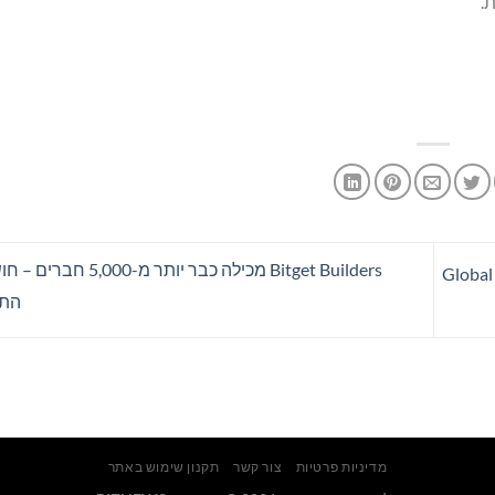
.
Bitget Builders מכילה כבר יותר
חלוץ פעילות האקלים וההומניטריה מוחמד נאשיד זכה בפרס Global
התר
מדיניות פרטיות
צור קשר
תקנון שימוש באתר