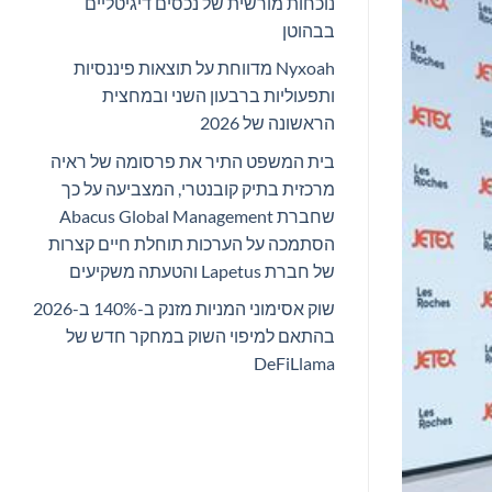
נוכחות מורשית של נכסים דיגיטליים
בבהוטן
Nyxoah מדווחת על תוצאות פיננסיות
ותפעוליות ברבעון השני ובמחצית
הראשונה של 2026
בית המשפט התיר את פרסומה של ראיה
מרכזית בתיק קובנטרי, המצביעה על כך
שחברת Abacus Global Management
הסתמכה על הערכות תוחלת חיים קצרות
של חברת Lapetus והטעתה משקיעים
שוק אסימוני המניות מזנק ב-140% ב-2026
בהתאם למיפוי השוק במחקר חדש של
DeFiLlama