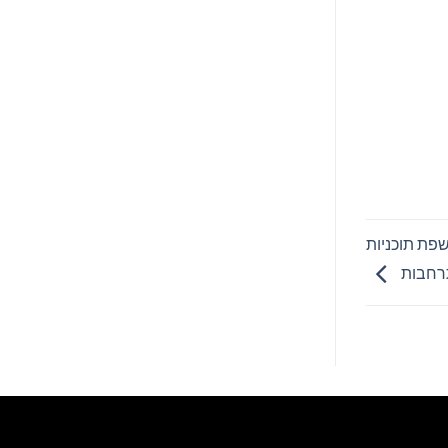
 מ-5,000 חברים – חושפת תוכניות
חבות