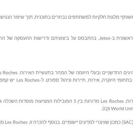
נשי מקצוע שאפתניים, Les Roches ו-Jetex יציעו במשותף מלגות חלקיות למשתתפים נבחרים בתוכנית, תוך שיפור
ויותר מכך, משתתפים מצטיינים יילקחו בחשבון לצורך העסקה ראשונית ב-Jetex, בהתבסס על ביצועיהם ודרישו
ב-1954 בשוויץ, מציעה תואר ראשון, תואר שני ותוכניות מנ
כחלק מ-Somet Education, המובילה בעולם בחינוך בתחום האירוח, Les Roches מדורגת בין 5 המובילות המ
Les Roches קיבלה הכרה 