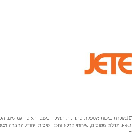
מוכרת בזכות אספקת פתרונות תמיכה בענפי תעופה גמישים, הט
ללקוחות בכל העולם. ג'טקס מספקת מסופים פרטיים יוצאי דופן FBO, תדלוק מטוסים, שירותי קרקע ותכנון טיסות ייחודי