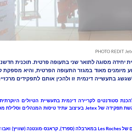
PHOTO REDIT Jet
ה עם Jetex כדי להשיק תוכנית יחידה מסוגה לתואר שני בתעופה פרטית. תוכנית חד
ע מיומנים מאוד במגזר התעופה הפרטית, והיא מספקת ל
גשג בתעשייה דינמית זו ולהכין אותם לתפקידים מרכזיי
כנת סטודנטים לקריירה דינמית בתעשיית הטיולים היוקרתית 
דגשת תפקידה של
Jetex
בעיצוב עתיד טיסות המנהלים וסלילת מס
ם של
Les Roches
במארבלה (ספרד), קראנס-מונטנה (שוויץ) ואבו ד