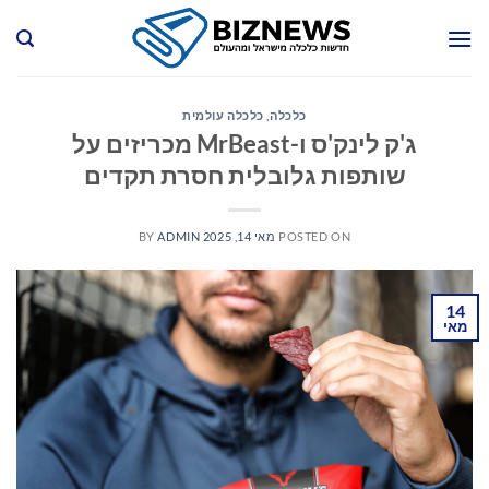
Ski
t
conten
כלכלה
,
כלכלה עולמית
ג'ק לינק'ס ו-MrBeast מכריזים על
שותפות גלובלית חסרת תקדים
POSTED ON
מאי 14, 2025
ADMIN
BY
14
מאי