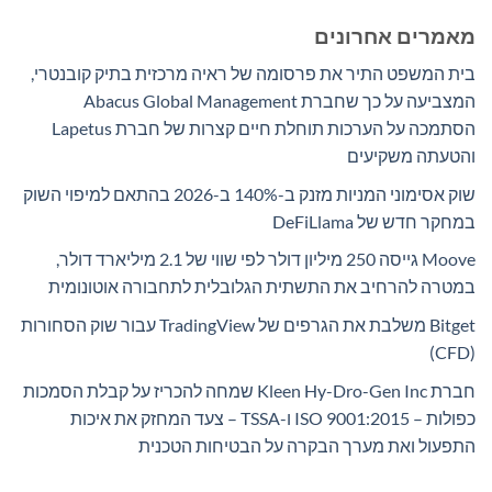
מאמרים אחרונים
בית המשפט התיר את פרסומה של ראיה מרכזית בתיק קובנטרי,
המצביעה על כך שחברת Abacus Global Management
הסתמכה על הערכות תוחלת חיים קצרות של חברת Lapetus
והטעתה משקיעים
שוק אסימוני המניות מזנק ב-140% ב-2026 בהתאם למיפוי השוק
במחקר חדש של DeFiLlama
Moove גייסה 250 מיליון דולר לפי שווי של 2.1 מיליארד דולר,
במטרה להרחיב את התשתית הגלובלית לתחבורה אוטונומית
Bitget משלבת את הגרפים של TradingView עבור שוק הסחורות
(CFD)
חברת Kleen Hy-Dro-Gen Inc שמחה להכריז על קבלת הסמכות
כפולות – ISO 9001:2015 ו-TSSA – צעד המחזק את איכות
התפעול ואת מערך הבקרה על הבטיחות הטכנית