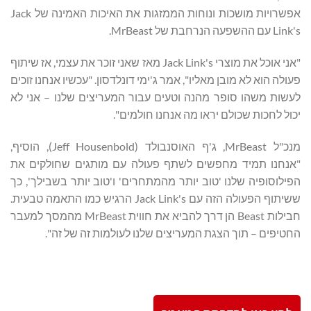
אפשרויות מושכות ונוחות הממזגות את האיכות האמינה של Jack
Link's עם ההשפעה הנרחבת של MrBeast.
"אני אוכל את מוצרי Jack Link's מאז שאני זוכר את עצמי, אז שיתוף
פעולה הוא לא מובן מאליו", אמר ג'ימי דונלדסון. "עכשיו אנחנו זוכים
לעשות משהו סופר מהנה וטעים עבור המעריצים שלנו – אני לא
יכול לחכות שכולם יראו מה אנחנו חולמים".
מנכ"ל MrBeast, ג'ף האוסנבולד (Jeff Housenbold), הוסיף,
"אנחנו תמיד מחפשים לשתף פעולה עם מותגים שחולקים את
הפילוסופיה שלנו 'טוב יותר מהמתחרים' ו'טוב יותר בשבילך', כך
ששיתוף הפעולה הזה עם Jack Link's הרגיש כמו התאמה טבעית.
חבילות Beast הן דרך להביא את חווית MrBeast מהמסך למעבר
החטיפים – תוך הצגת המעריצים שלנו לעולמות זה של זה".