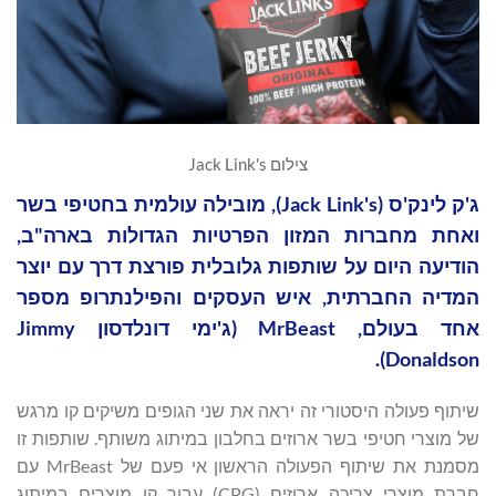
צילום Jack Link's
ג'ק לינק'ס (Jack Link's), מובילה עולמית בחטיפי בשר
ואחת מחברות המזון הפרטיות הגדולות בארה"ב,
הודיעה היום על שותפות גלובלית פורצת דרך עם יוצר
המדיה החברתית, איש העסקים והפילנתרופ מספר
אחד בעולם, MrBeast (ג'ימי דונלדסון Jimmy
Donaldson).
שיתוף פעולה היסטורי זה יראה את שני הגופים משיקים קו מרגש
של מוצרי חטיפי בשר ארוזים בחלבון במיתוג משותף. שותפות זו
מסמנת את שיתוף הפעולה הראשון אי פעם של MrBeast עם
חברת מוצרי צריכה ארוזים (CPG) עבור קו מוצרים במיתוג