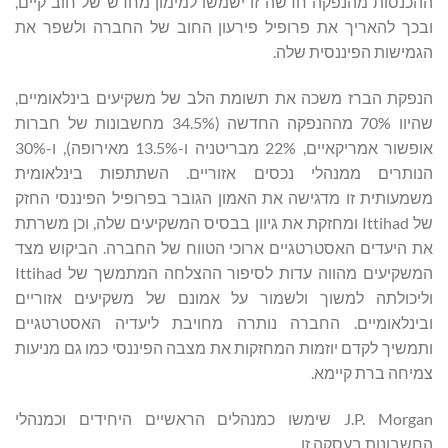
ההכנסות מהנפקה חדשה זו ישמשו למימון מחדש של חוב קיים,
ובכך להאריך את פרופיל פירעון החוב של החברה ולשפר את
הגמישות הפיננסית שלה.
הנפקת הברז משכה את תשומת הלב של משקיעים בינלאומיים,
שהיוו 70% מההנפקה החדשה (34.5% מחשבונות של חברות
אופשור אמריקאיים, 22% מבריטניה ו-13.5% מאירופה), ו-30%
הנותרים ממנהלי נכסים אזוריים. השתתפות בינלאומית
משמעותית זו מדגישה את האמון הגובר בפרופיל הפיננסי החזק
של Ittihad ומחזקת את גיוון בבסיס המשקיעים שלה, וכן משרתת
את היעדים האסטרטגיים ארוכי הטווח של החברה. הביקוש מצד
המשקיעים מהווה עדות לסיפור ההצלחה המתמשך של Ittihad
וליכולתה למשוך ולשמור על אמונם של משקיעים אזוריים
ובינלאומיים. החברה נותרה מחויבת ליעדיה האסטרטגיים
ותמשיך לקדם יוזמות המחזקות את מצבה הפיננסי כמו גם מניעות
צמיחה ברת קיימא.
J.P. Morgan שימשו כמנהלים הראשיים היחידים וכמנהלי
החשבונות בעסקה זו.