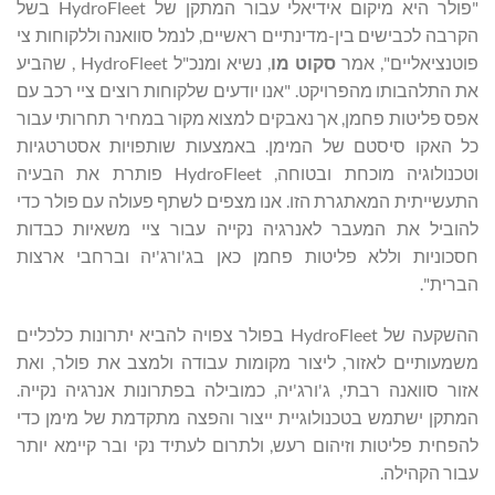
"פולר היא מיקום אידיאלי עבור המתקן של HydroFleet בשל
הקרבה לכבישים בין-מדינתיים ראשיים, לנמל סוואנה וללקוחות צי
פוטנציאליים", אמר
סקוט מו
, נשיא ומנכ"ל HydroFleet , שהביע
את התלהבותו מהפרויקט. "אנו יודעים שלקוחות רוצים ציי רכב עם
אפס פליטות פחמן, אך נאבקים למצוא מקור במחיר תחרותי עבור
כל האקו סיסטם של המימן. באמצעות שותפויות אסטרטגיות
וטכנולוגיה מוכחת ובטוחה, HydroFleet פותרת את הבעיה
התעשייתית המאתגרת הזו. אנו מצפים לשתף פעולה עם פולר כדי
להוביל את המעבר לאנרגיה נקייה עבור ציי משאיות כבדות
חסכוניות וללא פליטות פחמן כאן בג'ורג'יה וברחבי ארצות
הברית".
ההשקעה של HydroFleet בפולר צפויה להביא יתרונות כלכליים
משמעותיים לאזור, ליצור מקומות עבודה ולמצב את פולר, ואת
אזור סוואנה רבתי, ג'ורג'יה, כמובילה בפתרונות אנרגיה נקייה.
המתקן ישתמש בטכנולוגיית ייצור והפצה מתקדמת של מימן כדי
להפחית פליטות וזיהום רעש, ולתרום לעתיד נקי ובר קיימא יותר
עבור הקהילה.