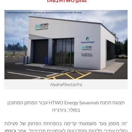
מתקן HTWO בפולר
צילום HydroFleet
תצוגת תחנת HTWO Energy Savannah עבור המתקן המתוכנן
בפולר, ג'ורג'יה
"זה מסמן צעד משמעותי קדימה בהפחתת הפחמן של פעילות
נמלים עתירי פליטות ומסדרונות לוגיסטיים מרכזיים", אמר
ג'ונתן