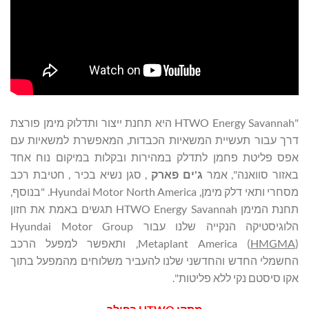
"HTWO Energy Savannah היא תחנת ייצור ותדלוק מימן פורצת
דרך עבור תעשיית המשאיות הכבדות, המאפשרת למשאיות עם
אפס פליטת פחמן לתדלק במהירות ובקלות במיקום נוח אחד
באזור סוואנה", אמר
ג'ים פארק
, סגן נשיא בכיר , חטיבת רכב
מסחרי ותאי דלק מימן, Hyundai Motor North America. "בנוסף,
תחנת המימן HTWO Energy Savannah תגשים באמת את חזון
הלוגיסטיקה הנקייה שלנו עבור Hyundai Motor Group
HMGMA
Metaplant America (
), ותאפשר למפעל הרכב
החשמלי החדש והחדשני שלנו להעביר משלוחים מהמפעל בתוך
אקו סיסטם נקי ללא פליטות".