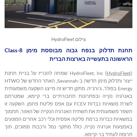
צילום HydroFleet
תחנת תדלוק בנפח גבוה מבוססת מימן Class-8
הראשונה בתעשייה בארצות הברית
HydroFleet
HydroFleet, Inc (
) שמחה להכריז על בניית תחנת
ייצור ותדלוק מימן חדשה ב-Savannah, האתר החדש של HTWO
Energy בפולר, ג'ורג'יה. מתקן חדיש זה מייצג השקעה משמעותית
באנרגיה נקייה ובפתרונות תחבורתיים ברי קיימא, שמטרתם
לשרת משאיות כבדות FCEV עם אפס פליטת פחמן. השקעה זו
תשפר משמעותית את תשתית האנרגיה הנקייה של האזור, תתמוך
במשאיות כבדות ברמת פליטה אפסית וכלי רכב אחרים המונעים
באמצעות אנרגיה נקייה, כולל מתקני נמל ורכבות סמוכים, תוך
תרומה לעתיד בר-קיימא.