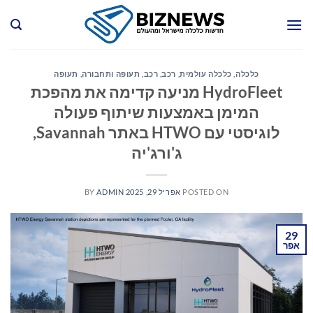
Ski
t
conten
כלכלה
,
כלכלה עולמית
,
רכב
,
רכב, תעופה ותחבורה
,
תעופה
HydroFleet מניעה קדימה את מהפכת
המימן באמצעות שיתוף פעולה
לוגיסטי עם HTWO באתר Savannah,
ג'ורג'יה
POSTED ON
אפריל 29, 2025
ADMIN
BY
29
אפר