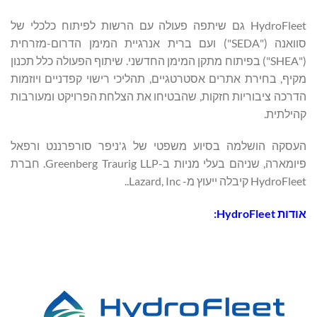
HydroFleet גם שיתפה פעולה עם הרשות לפיתוח כלכלי של
סוואנה ("SEDA") ועם ברית אנרגיית המימן הדרום-מזרחית
("SHEA") בפיתוח מתקן המימן החדשני. שיתוף הפעולה כלל תכנון
מקיף, בחירת אתרים אסטרטגיים, תהליכי רישוי קפדניים ויוזמות
הדרכה ציבוריות חזקות, שהבטיחו את הצלחת הפרויקט ומעורבות
קהילתית.
העסקה הושלמה בסיוע משפטי של ג'ניפר סורפרננט ורפאל
פיומארה, שניהם בעלי מניות ב-Greenberg Traurig LLP. חברת
HydroFleet קיבלה ייעוץ מ- Lazard, Inc..
אודות HydroFleet: