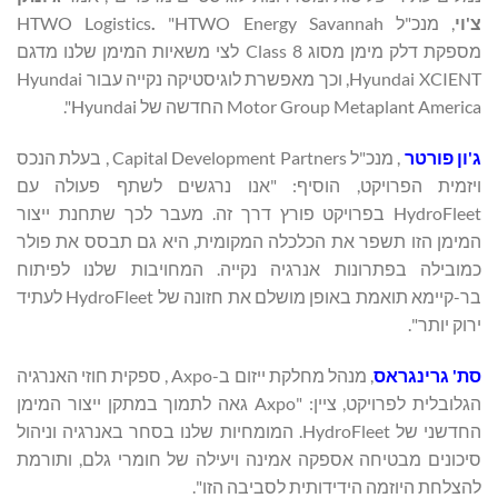
צ'וי
, מנכ"ל HTWO Logistics
"HTWO Energy Savannah
.
מספקת דלק מימן מסוג Class 8 לצי משאיות המימן שלנו מדגם
Hyundai XCIENT, וכך מאפשרת לוגיסטיקה נקייה עבור Hyundai
Motor Group Metaplant America החדשה של Hyundai".
ג'ון פורטר
, מנכ"ל Capital Development Partners , בעלת הנכס
ויזמית הפרויקט, הוסיף: "אנו נרגשים לשתף פעולה עם
HydroFleet בפרויקט פורץ דרך זה. מעבר לכך שתחנת ייצור
המימן הזו תשפר את הכלכלה המקומית, היא גם תבסס את פולר
כמובילה בפתרונות אנרגיה נקייה. המחויבות שלנו לפיתוח
בר-קיימא תואמת באופן מושלם את חזונה של HydroFleet לעתיד
ירוק יותר".
סת' גרינגראס
, מנהל מחלקת ייזום ב-Axpo , ספקית חוזי האנרגיה
הגלובלית לפרויקט, ציין: "Axpo גאה לתמוך במתקן ייצור המימן
החדשני של HydroFleet. המומחיות שלנו בסחר באנרגיה וניהול
סיכונים מבטיחה אספקה ​​אמינה ויעילה של חומרי גלם, ותורמת
להצלחת היוזמה הידידותית לסביבה הזו".