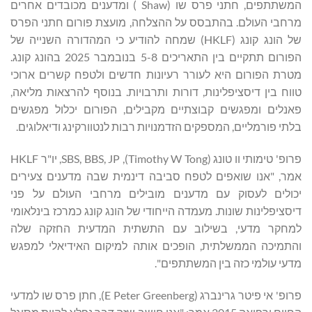
המשתתפים, חתני פרס שו (Shaw ) ומדענים מכובדים אחרים
מרחבי העולם. בהתבסס על ההצלחה, מועצת פורום חתני הפרס
של הונג קונג (HKLF) שמחה להודיע כי המהדורה השנייה של
הפורום תתקיים בין התאריכים 5-8 בנובמבר 2025 בהונג קונג.
מטרת הפורום היא לעורר רעיונות חדשים ולטפח קשרים ארוכי
טווח בין דיסציפלינות, דורות ותרבויות. בנוסף להרצאות מליאה,
פאנלים ומפגשים קבוצתיים מקבילים, הפורום יכלול מפגשים
בלתי פורמליים, המספקים הזדמנויות רבות לנטוורקינג ודיאלוגים.
פרופ' טימותי וו טונג (Timothy W Tong), SBS, BBS, JP, יו"ר HKLF
אמר, "אנו שואפים לטפח סביבה דינמית שבה מדענים צעירים
יכולים לעסוק עם מדענים מובילים מרחבי העולם על פני
דיסציפלינות שונות. מעמדה הייחודי של הונג קונג כמרכז בינלאומי
למחקר מדעי, בשילוב עם התשתית המדעית החזקה שלה
והתמיכה הממשלתית, הופכים אותה למיקום האידיאלי למפגש
מדעי עולמי כזה בין המשתתפים".
פרופ' אי פיטר גרינברג (E Peter Greenberg), חתן פרס שו למדעי