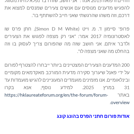
החיים ורפואה 2015 אמר: "אני חושב שזה דבר נפלא להיות מסוגל
להפגיש מדענים מנוסים עם אנשים צעירים שמנסים למצוא את
דרכם, וזה משהו שהרגשתי שאני חייב להשתתף בו".
פרופ' סיימון ד. מ. וייט (Simon D M White), חתן פרס שו
לאסטרונומיה 2017 אמר: "אני רק מצפה לפגוש את הצעירים
ולדבר איתם. אני חושב שזה מה שהפורום צריך לעסוק בו וזה
בהחלט מה שאני מצפה לו".
200 המדענים הצעירים המצטיינים ביותר ייבחרו להצטרף לפורום
על ידי פאנל שיערוך סקירה מדעית המורכב מאקדמאים מקומיים
ובינלאומיים. אנו מזמינים מועמדים המעוניינים להגיש מועמדות עד
31 במרץ 2025. למידע נוסף, אנא בקרו
באתר
https://hklaureateforum.org/en/the-forum/forum-
.
overview
אודות פורום חתני הפרס בהונג קונג