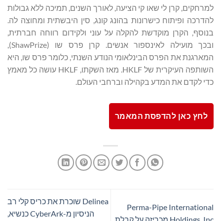
למרחקים, קרן לי שאו קי הציעה, לאורך השנים, תמיכה ללא גבולות
להדרכה ופיתוח כישרונות בהונג קונג, סין היבשתית ומחוצה לה.
בנוסף, הקרן מוקדשת להקלה על עוני ולקידום רווחה חברתית,
ובכך מועילה לאינספור אנשים. קרן פרס שו (ShawPrize),
המארגנת את הפרס הבינלאומי הנודע השנתי, כלומר פרס שו, היא
השותפה העיקרית של HKLF. מאז השקתו, HKLF עושה כל מאמץ
כדי לקדם את המדע בקהילה וברחבי העולם.
לחץ כאן להדפסת המאמר
Delinea שוכרת את כריס קלי רב
Perma-Pipe International
הניסיון מ-CyberArk כנשיא,
Holdings, Inc מכריזה על קבלת